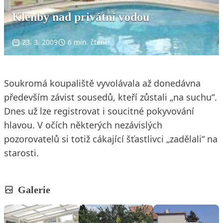
Klenby nad privátní vodou
23. 3. 2009
6 min. čtení
Soukromá koupaliště vyvolávala až donedávna
především závist sousedů, kteří zůstali „na suchu“.
Dnes už lze registrovat i soucitné pokyvování
hlavou. V očích některých nezávislých
pozorovatelů si totiž cákající šťastlivci „zadělali“ na
starosti.
Galerie