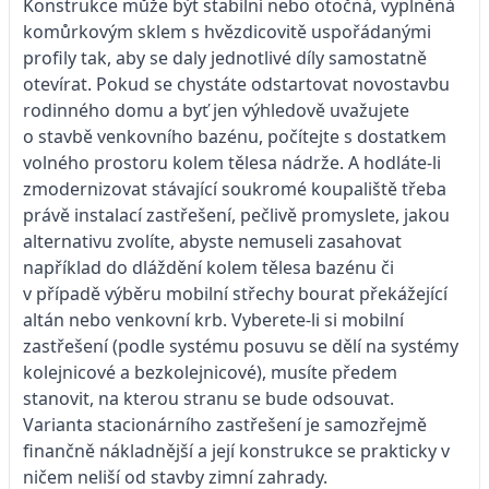
Konstrukce může být stabilní nebo otočná, vyplněná
komůrkovým sklem s hvězdicovitě uspořádanými
profily tak, aby se daly jednotlivé díly samostatně
otevírat. Pokud se chystáte odstartovat novostavbu
rodinného domu a byť jen výhledově uvažujete
o stavbě venkovního bazénu, počítejte s dostatkem
volného prostoru kolem tělesa nádrže. A hodláte-li
zmodernizovat stávající soukromé koupaliště třeba
právě instalací zastřešení, pečlivě promyslete, jakou
alternativu zvolíte, abyste nemuseli zasahovat
například do dláždění kolem tělesa bazénu či
v případě výběru mobilní střechy bourat překážející
altán nebo venkovní krb. Vyberete-li si mobilní
zastřešení (podle systému posuvu se dělí na systémy
kolejnicové a bezkolejnicové), musíte předem
stanovit, na kterou stranu se bude odsouvat.
Varianta stacionárního zastřešení je samozřejmě
finančně nákladnější a její konstrukce se prakticky v
ničem neliší od stavby zimní zahrady.