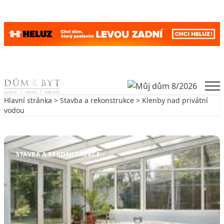
Skip to content
Men
Hlavní stránka
>
Stavba a rekonstrukce
> Klenby nad privátní
vodou
Zpět na Stavba a rekonstrukce
STAVBA A REKONSTRUKCE