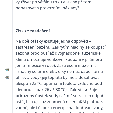
využívat po většinu roku a jak se přitom
popasovat s provozními náklady?
Zisk ze zastřešení
Na obě otázky existuje jedna odpověď –
zastřešení bazénu. Zakrytím hladiny se koupací
sezona prodlouží až dvojnásobně (tuzemské
klima umožňuje venkovní koupání v průměru
jen tři měsíce v roce). Zastřešení může mít
i značný solární efekt, díky němuž uspoříte na
ohřevu vody (její teplota by měla dosahovat
alespoň 23 °C, optimální teplota vzduchu pod
klenbou je pak 26 až 30 °C). Zakrytí snižuje
přirozený úbytek vody (z 1 m² se za den odpaří
asi 1,1 litru), což znamená nejen nižší platbu za
vodné, ale i úsporu energie na dohřívání vody,