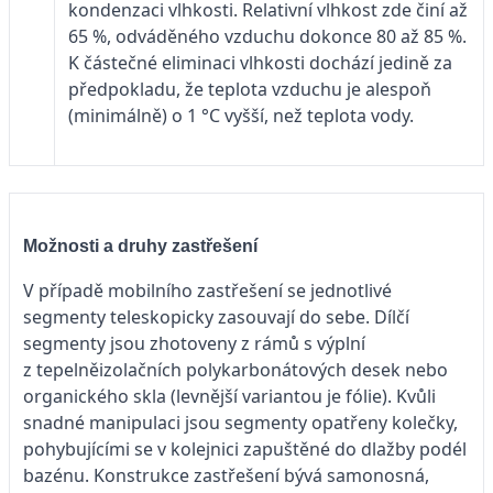
kondenzaci vlhkosti. Relativní vlhkost zde činí až
65 %, odváděného vzduchu dokonce 80 až 85 %.
K částečné eliminaci vlhkosti dochází jedině za
předpokladu, že teplota vzduchu je alespoň
(minimálně) o 1 °C vyšší, než teplota vody.
Možnosti a druhy zastřešení
V případě mobilního zastřešení se jednotlivé
segmenty teleskopicky zasouvají do sebe. Dílčí
segmenty jsou zhotoveny z rámů s výplní
z tepelněizolačních polykarbonátových desek nebo
organického skla (levnější variantou je fólie). Kvůli
snadné manipulaci jsou segmenty opatřeny kolečky,
pohybujícími se v kolejnici zapuštěné do dlažby podél
bazénu. Konstrukce zastřešení bývá samonosná,