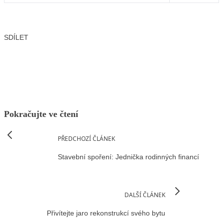
SDÍLET
Facebook
X
LinkedIn
Email
Pokračujte ve čtení
PŘEDCHOZÍ ČLÁNEK
Stavební spoření: Jednička rodinných financí
DALŠÍ ČLÁNEK
Přivítejte jaro rekonstrukcí svého bytu