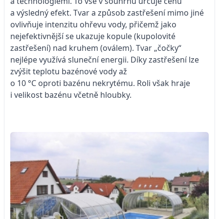
a technologiemi. To vše v souhrnu určuje cenu
a výsledný efekt. Tvar a způsob zastřešení mimo jiné
ovlivňuje intenzitu ohřevu vody, přičemž jako
nejefektivnější se ukazuje kopule (kupolovité
zastřešení) nad kruhem (oválem). Tvar „čočky“
nejlépe využívá sluneční energii. Díky zastřešení lze
zvýšit teplotu bazénové vody až
o 10 °C oproti bazénu nekrytému. Roli však hraje
i velikost bazénu včetně hloubky.