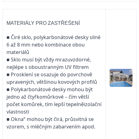
MATERIÁLY PRO ZASTŘEŠENÍ
■ Čiré sklo, polykarbonátové desky silné
6 až 8 mm nebo kombinace obou
materiálů
■ Sklo musí být vždy mrazuvzdorné,
nejlépe s oboustranným UV filtrem
■ Prosklení se osazuje do povrchově
upravených, většinou kovových profilů
■ Polykarbonátové desky mohou být
jedno až čtyřkomůrkové – čím větší
počet komůrek, tím lepší tepelněizolační
vlastnosti
■ Okna“ mohou být čirá, průsvitná se
vzorem, s mléčným zabarvením apod.