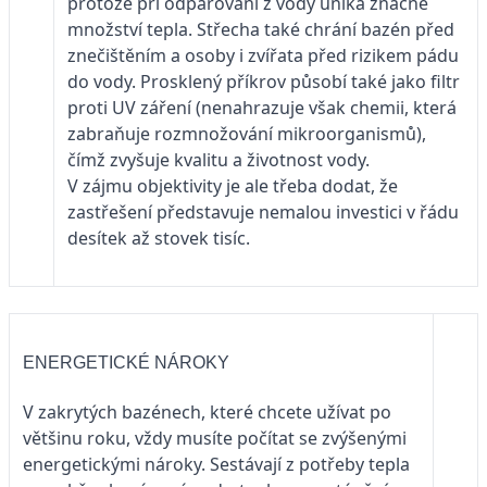
protože při odpařování z vody uniká značné
množství tepla. Střecha také chrání bazén před
znečištěním a osoby i zvířata před rizikem pádu
do vody. Prosklený příkrov působí také jako filtr
proti UV záření (nenahrazuje však chemii, která
zabraňuje rozmnožování mikroorganismů),
čímž zvyšuje kvalitu a životnost vody.
V zájmu objektivity je ale třeba dodat, že
zastřešení představuje nemalou investici v řádu
desítek až stovek tisíc.
ENERGETICKÉ NÁROKY
V zakrytých bazénech, které chcete užívat po
většinu roku, vždy musíte počítat se zvýšenými
energetickými nároky. Sestávají z potřeby tepla