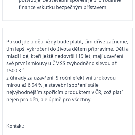
potvrzuje, že stavební spoření je pro rodinné
finance vskutku bezpečným přístavem.
Pokud jde o děti, vždy bude platit, čím dříve začneme,
tím lepší vykročení do života dětem připravíme. Děti a
mladí lidé, kteří ještě nedovršili 19 let, mají uzavření
své první smlouvy u ČMSS zvýhodněno slevou až
1500 Kč
z úhrady za uzavření. S roční efektivní úrokovou
mírou až 6,94 % je stavební spoření stále
nejvýhodnějším spořicím produktem v ČR, což platí
nejen pro děti, ale úplně pro všechny.
Kontakt: