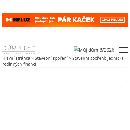
Skip to content
Men
Hlavní stránka
>
Stavební spoření
> Stavební spoření: Jednička
rodinných financí
Zpět na Stavební spoření
STAVEBNÍ SPOŘENÍ
Stavební spoření: Jednička
rodinných financí
23. 3. 2009
2 min. čtení