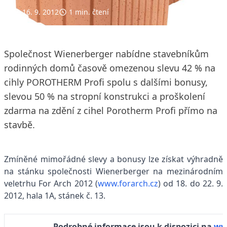
16. 9. 2012
1 min. čtení
Společnost Wienerberger nabídne stavebníkům
rodinných domů časově omezenou slevu 42 % na
cihly POROTHERM Profi spolu s dalšími bonusy,
slevou 50 % na stropní konstrukci a proškolení
zdarma na zdění z cihel Porotherm Profi přímo na
stavbě.
Zmíněné mimořádné slevy a bonusy lze získat výhradně
na stánku společnosti Wienerberger na mezinárodním
veletrhu For Arch 2012 (
www.forarch.cz
) od 18. do 22. 9.
2012, hala 1A, stánek č. 13.
Podrobné informace jsou k dispozici na
ww