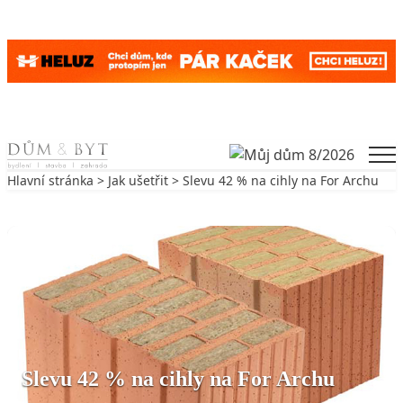
Skip to content
Men
Hlavní stránka
>
Jak ušetřit
> Slevu 42 % na cihly na For Archu
Zpět na Jak ušetřit
JAK UŠETŘIT
Slevu 42 % na cihly na For Archu