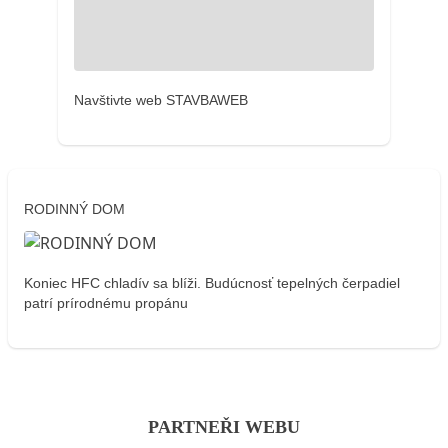
Navštivte web STAVBAWEB
RODINNÝ DOM
Koniec HFC chladív sa blíži. Budúcnosť tepelných čerpadiel
patrí prírodnému propánu
PARTNEŘI WEBU