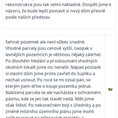
rekonstrukce jsou tak velmi nákladné. Dospěli jsme k
názoru, že bude lepší postavit si nový dům přesně
podle našich představ.
Sehnat pozemek ale není vůbec snadné.
Vhodné parcely jsou cenově vyšší, naopak v
levnějších pozemcích je většinou nějaký zádrhel.
Po dlouhém hledání a prozkoumání vhodných
okolních lokalit jsme nic nenašli. Nápad postavit
si vlastní dům jsme proto zavřeli do šuplíku a
nechali usnout. Po roce se mi ozval pán, se
kterým jsem dříve o koupi pozemku jednal.
Nabízená parcela se ale nacházela v ochranném
pásmu, kde se jen tak stavět nedá. Měli jsme
však štěstí. Po nekonečném boji s úředníky a po
změně místního územního plánu jsme mohli
začít pracovat na přípravách projektu a