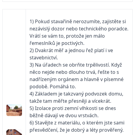
1) Pokud stavařině nerozumíte, zajistěte si
nezávislý dozor nebo technického poradce.
Vrátí se vám to, protože jen málo
řemeslníků je poctivých.
2) Dvakrát měř a jednou řež platí i ve
stavebnictví.
3) Na úřadech se obrňte trpělivostí. Když
něco nejde nebo dlouho trvá, řešte to s
nadřízeným orgánem a hlavně v písemné
podobě. Pomáhá to.
4) Základem je takzvaný podvozek domu,
takže tam měřte přesněji a vícekrát.
5) Izolace proti zemní vlhkosti se dnes
běžně dávají ve dvou vrstvách.
6) Stavějte z materiálu, o kterém jste sami
přesvědčení, že je dobrý a léty prověřený.