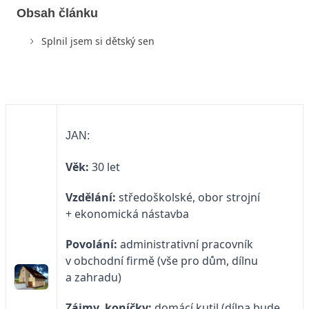
Obsah článku
Splnil jsem si dětský sen
JAN:
Věk:
30 let
Vzdělání:
středoškolské, obor strojní
+ ekonomická nástavba
Povolání:
administrativní pracovník
v obchodní firmě (vše pro dům, dílnu
a zahradu)
Zájmy, koníčky:
domácí kutil (dílna bude