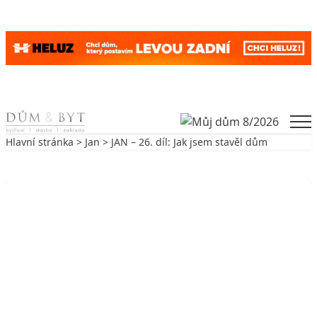
Skip to content
Men
Hlavní stránka
>
Jan
> JAN – 26. díl: Jak jsem stavěl dům
Zpět na Jan
JAN
JAN – 26. díl: Jak jsem stavěl dům
3. 4. 2009
6 min. čtení