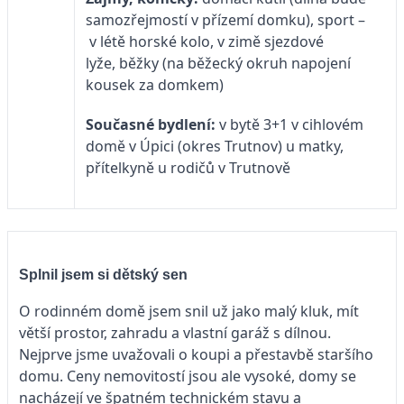
samozřejmostí v přízemí domku), sport –
v létě horské kolo, v zimě sjezdové
lyže, běžky (na běžecký okruh napojení
kousek za domkem)
Současné bydlení:
v bytě 3+1 v cihlovém
domě v Úpici (okres Trutnov) u matky,
přítelkyně u rodičů v Trutnově
Splnil jsem si dětský sen
O rodinném domě jsem snil už jako malý kluk, mít
větší prostor, zahradu a vlastní garáž s dílnou.
Nejprve jsme uvažovali o koupi a přestavbě staršího
domu. Ceny nemovitostí jsou ale vysoké, domy se
nacházejí ve špatném technickém stavu a