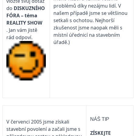
vložte svůj dotaz
problémů díky nezájmu lidí. V
do
DISKUZNÍHO
našem případě jsme se většinou
FÓRA – téma
setkali s ochotou. Nejhorší
REALITY SHOW
zkušenost jsme naopak měli s
. Jan vám jistě
místní úřednicí na stavebním
rád odpoví.
úřadě.)
NÁŠ TIP
V červenci 2005 jsme získali
stavební povolení a začali jsme s
ZÍSKEJTE