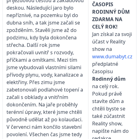
příjezdovou cestou a základovou
ČASOPIS
deskou. Následující jaro bylo
RODINNÝ DŮM
nepříznivé, na pozemku byl do
ZDARMA NA
dubna sníh, a tak jsme začali se
CELÝ ROK!
zpožděním. Stavěli jsme až do
Jan získal za svoji
podzimu, kdy byla dokončena
účast v Reality
střecha. Další rok jsme
show na
pokračovali uvnitř s rozvody,
www.dumabyt.cz
příčkami a omítkami. Mezi tím
předplatné
jsme vybudovali vlastními silami
časopisu
přívody plynu, vody, kanalizace a
Rodinný dům
elektřiny. Přes zimu jsme
na celý rok.
zabetonovali podlahové topení a
Pokud právě
začali s obklady a vnitřním
stavíte dům a
dokončením. Na jaře proběhly
chtěli byste se
terénní úpravy, které jsme chtěli
také zúčastnit
původně udělat až po kolaudaci.
Reality show,
V červenci nám končilo stavební
napište nám do
povolení. Všechen čas jsme tedy
redakce