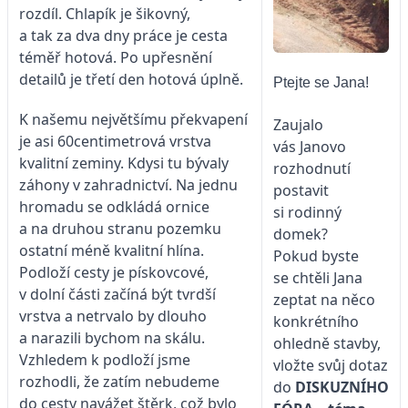
rozdíl. Chlapík je šikovný,
a tak za dva dny práce je cesta
téměř hotová. Po upřesnění
detailů je třetí den hotová úplně.
Ptejte se Jana!
K našemu největšímu překvapení
Zaujalo
je asi 60centimetrová vrstva
vás Janovo
kvalitní zeminy. Kdysi tu bývaly
rozhodnutí
záhony v zahradnictví. Na jednu
postavit
hromadu se odkládá ornice
si rodinný
a na druhou stranu pozemku
domek?
ostatní méně kvalitní hlína.
Pokud byste
Podloží cesty je pískovcové,
se chtěli Jana
v dolní části začíná být tvrdší
zeptat na něco
vrstva a netrvalo by dlouho
konkrétního
a narazili bychom na skálu.
ohledně stavby,
Vzhledem k podloží jsme
vložte svůj dotaz
rozhodli, že zatím nebudeme
do
DISKUZNÍHO
do cesty navážet štěrk, což bylo