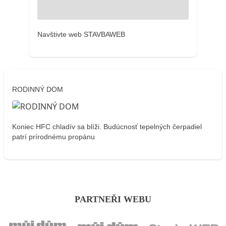
Navštivte web STAVBAWEB
RODINNÝ DOM
Koniec HFC chladív sa blíži. Budúcnosť tepelných čerpadiel
patrí prírodnému propánu
PARTNEŘI WEBU