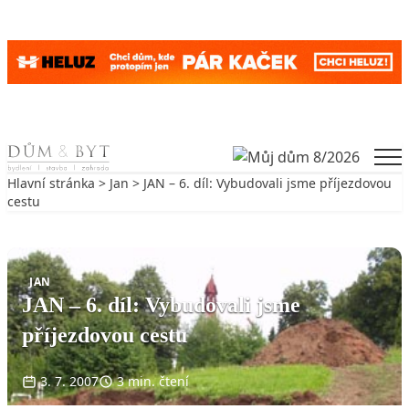
Skip to content
Men
Hlavní stránka
>
Jan
> JAN – 6. díl: Vybudovali jsme příjezdovou
cestu
Zpět na Jan
JAN
JAN – 6. díl: Vybudovali jsme
příjezdovou cestu
3. 7. 2007
3 min. čtení