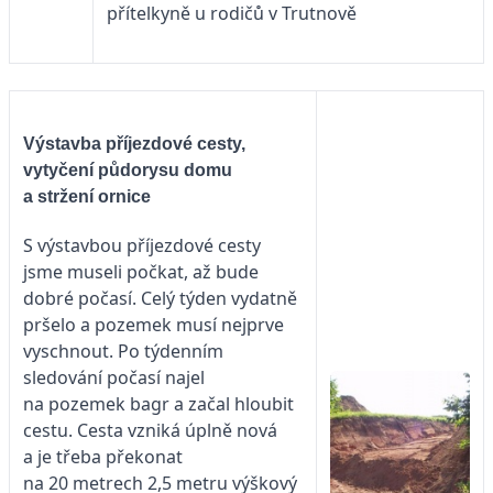
přítelkyně u rodičů v Trutnově
Výstavba příjezdové cesty,
vytyčení půdorysu domu
a stržení ornice
S výstavbou příjezdové cesty
jsme museli počkat, až bude
dobré počasí. Celý týden vydatně
pršelo a pozemek musí nejprve
vyschnout. Po týdenním
sledování počasí najel
na pozemek bagr a začal hloubit
cestu. Cesta vzniká úplně nová
a je třeba překonat
na 20 metrech 2,5 metru výškový