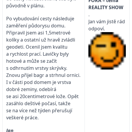
FÓRA – téma
původně v plánu.
REALITY SHOW
.
Po vybudování cesty následuje
Jan vám jistě rád
zaměření půdorysu domu.
odpoví.
Připravil jsem asi 1,5metrové
kolíky a ostatní už hravě zvládli
geodeti. Ocenil jsem kvalitu
a rychlost prací. Lavičky byly
hotové a může se začít
s odhrnutím vrstvy skrývky.
Znovu přijel bagr a strhnul ornici.
I v části pod domem je vrstva
dobré zeminy, odebírá
se asi 20centimetrové lože. Opět
zasáhlo deštivé počasí, takže
se na více než týden přerušují
veškeré práce.
Jan