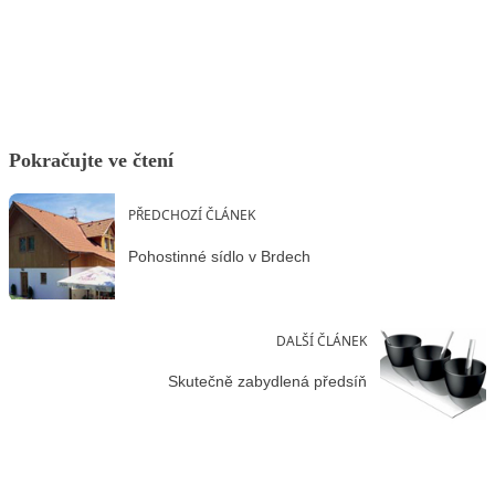
Facebook
X
LinkedIn
Email
Pokračujte ve čtení
PŘEDCHOZÍ ČLÁNEK
Pohostinné sídlo v Brdech
DALŠÍ ČLÁNEK
Skutečně zabydlená předsíň