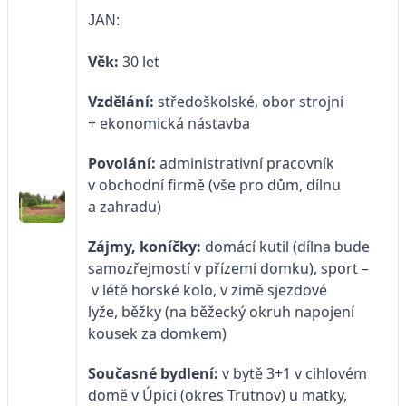
JAN:
Věk:
30 let
Vzdělání:
středoškolské, obor strojní
+ ekonomická nástavba
Povolání:
administrativní pracovník
v obchodní firmě (vše pro dům, dílnu
a zahradu)
Zájmy, koníčky:
domácí kutil (dílna bude
samozřejmostí v přízemí domku), sport –
v létě horské kolo, v zimě sjezdové
lyže, běžky (na běžecký okruh napojení
kousek za domkem)
Současné bydlení:
v bytě 3+1 v cihlovém
domě v Úpici (okres Trutnov) u matky,