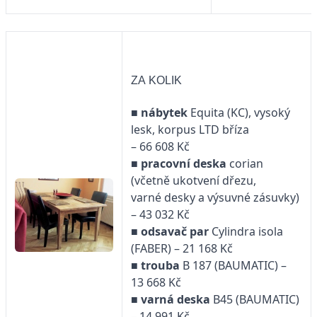
ZA KOLIK
■
nábytek
Equita (KC), vysoký
lesk, korpus LTD bříza
– 66 608 Kč
■
pracovní deska
corian
(včetně ukotvení dřezu,
varné desky a výsuvné zásuvky)
– 43 032 Kč
■
odsavač par
Cylindra isola
(FABER) – 21 168 Kč
■
trouba
B 187 (BAUMATIC) –
13 668 Kč
■
varná deska
B45 (BAUMATIC)
– 14 991 Kč