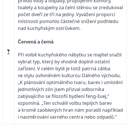
přívod vody a odpady, propojením komory,
toalety a koupelny za čelní stěnou se zredukoval
počet dveří ze tří na jedny. Vyvážení proporcí
místnosti pomohlo částečné snížení podhledu
nad kuchyňským ostrůvkem.
Červená a černá
Při volbě kuchyňského nábytku se majitel snažil
vybrat typ, který by vhodně doplnil ostatní
zařízení. V celém bytě je totiž patrná záliba
ve stylu ovlivněném kulturou Dálného východu.
„K plánování optimálního tvaru, barev i umístění
jednotlivých zón jsem přizval odborníka
zabývajícího se filozofií bydlení feng-šuej,“
vzpomíná. „Ten schválil volbu teplých barev
a kromě zaoblených hran nám poradil například
i nasměrování varného centra nebo odpadů.“