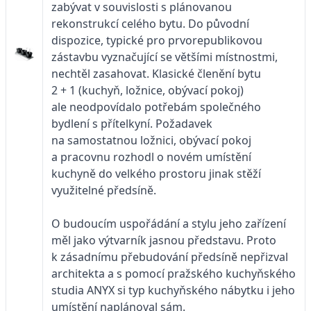
zabývat v souvislosti s plánovanou
rekonstrukcí celého bytu. Do původní
dispozice, typické pro prvorepublikovou
zástavbu vyznačující se většími místnostmi,
nechtěl zasahovat. Klasické členění bytu
2 + 1 (kuchyň, ložnice, obývací pokoj)
ale neodpovídalo potřebám společného
bydlení s přítelkyní. Požadavek
na samostatnou ložnici, obývací pokoj
a pracovnu rozhodl o novém umístění
kuchyně do velkého prostoru jinak stěží
využitelné předsíně.
O budoucím uspořádání a stylu jeho zařízení
měl jako výtvarník jasnou představu. Proto
k zásadnímu přebudování předsíně nepřizval
architekta a s pomocí pražského kuchyňského
studia ANYX si typ kuchyňského nábytku i jeho
umístění naplánoval sám.