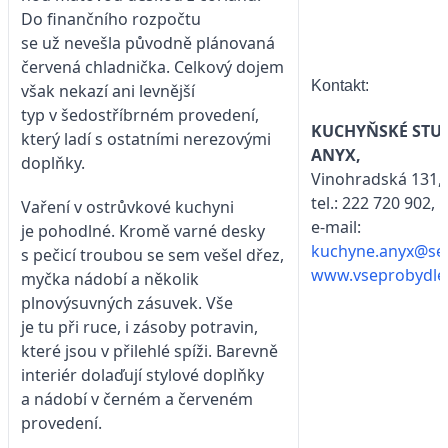
Do finančního rozpočtu
se už nevešla původně plánovaná
červená chladnička. Celkový dojem
Kontakt:
však nekazí ani levnější
typ v šedostříbrném provedení,
KUCHYŇSKÉ STU
který ladí s ostatními nerezovými
ANYX,
doplňky.
Vinohradská 131, 
tel.: 222 720 902,
Vaření v ostrůvkové kuchyni
e-mail:
je pohodlné. Kromě varné desky
kuchyne.anyx@se
s pečicí troubou se sem vešel dřez,
www.vseprobydlen
myčka nádobí a několik
plnovýsuvných zásuvek. Vše
je tu při ruce, i zásoby potravin,
které jsou v přilehlé spíži. Barevně
interiér dolaďují stylové doplňky
a nádobí v černém a červeném
provedení.