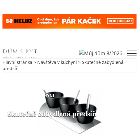
Skip to content
Men
Hlavní stránka
>
Návštěva v kuchyni
> Skutečně zabydlená
předsíň
Zpět na Návštěva v kuchyni
NÁVŠTĚVA V KUCHYNI
Skutečně zabydlená předsíň
4. 7. 2007
4 min. čtení