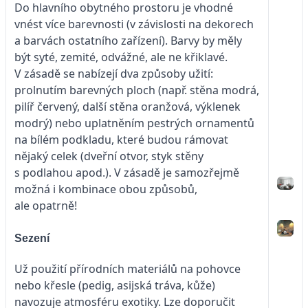
Do hlavního obytného prostoru je vhodné
vnést více barevnosti (v závislosti na dekorech
a barvách ostatního zařízení). Barvy by měly
být syté, zemité, odvážné, ale ne křiklavé.
V zásadě se nabízejí dva způsoby užití:
prolnutím barevných ploch (např. stěna modrá,
pilíř červený, další stěna oranžová, výklenek
modrý) nebo uplatněním pestrých ornamentů
na bílém podkladu, které budou rámovat
nějaký celek (dveřní otvor, styk stěny
s podlahou apod.). V zásadě je samozřejmě
možná i kombinace obou způsobů,
ale opatrně!
Sezení
Už použití přírodních materiálů na pohovce
nebo křesle (pedig, asijská tráva, kůže)
navozuje atmosféru exotiky. Lze doporučit