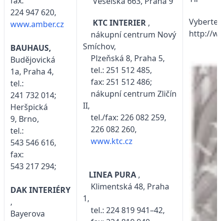
fax:
Veselská 663, Praha 9
224 947 620,
Vyberte 
KTC INTERIER
,
www.amber.cz
http://
nákupní centrum Nový
Smíchov,
BAUHAUS,
Plzeňská 8, Praha 5,
Budějovická
tel.: 251 512 485,
1a, Praha 4,
fax: 251 512 486;
tel.:
nákupní centrum Zličín
241 732 014;
II,
Heršpická
tel./fax: 226 082 259,
9, Brno,
226 082 260,
tel.:
www.ktc.cz
543 546 616,
fax:
543 217 294;
LINEA PURA
,
Klimentská 48, Praha
DAK INTERIÉRY
1,
,
tel.: 224 819 941–42,
Bayerova