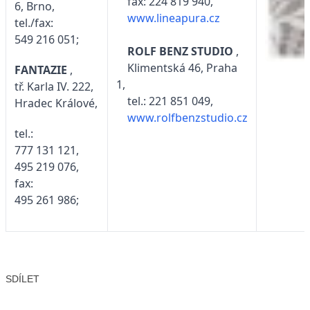
fax: 224 819 940,
6, Brno,
www.lineapura.cz
tel./fax:
549 216 051;
ROLF BENZ STUDIO
,
Klimentská 46, Praha
FANTAZIE
,
1,
tř. Karla IV. 222,
tel.: 221 851 049,
Hradec Králové,
www.rolfbenzstudio.cz
tel.:
777 131 121,
495 219 076,
fax:
495 261 986;
SDÍLET
Facebook
X
LinkedIn
Email