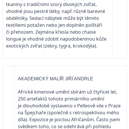
tkaniny s tradičními vzory divokých zvířat,
vhodné jsou pestré látky, např. různě barevné
obdélníky. Sedací nábytek může být těmito
textiliemi potažen nebo jen doplněn polštáři
či přehozem. Zejména křesla nebo chaise
longue je vhodné zdobit napodobeninou kůže
exotických zvířat (zebry, tygra, krokodýla).
AKADEMICKÝ MALÍŘ JIŘÍ ANDRLE
Africké kmenové umění sbírám už čtyřicet let,
250 artefaktů tohoto primárního umění
je dlouhodobě vystaveno v Pelleově vile v Praze
na Špejchaře (společně s retrospektivou mého
díla). Expozice je poctou Afričanům. Často jsem
svědkem toho, co se odehrává při pohledu