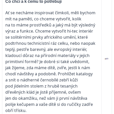
Co chci a k čemu to potřebuji
Ať se necháme inspirovat čímkoli, měli bychom
mít na paměti, co chceme vytvořit, kolik
na to máme prostředků a jaký má být výsledný
výraz a funkce. Chceme vytvořit hi-tec interiér
se solitérními prvky afrického umění, které
podtrhnou technicistní ráz celku, nebo naopak
teplý, pestře barevný, ale evropský interiér,
kladoucí důraz na přírodní materiály v jejich
primitivní formě? Je dobré si také uvědomit,
jak žijeme, zda máme dítě, zvíře, jestli k nám
chodí návštěvy a podobně. Prohlížet katalogy
a snít o nádherné černobílé zebří kůži
pod jídelním stolem z hrubě tesaných
dřevěných klád je jistě příjemné, ovšem
jen do okamžiku, než vám ji první návštěva
polije kečupem a vaše dítě si do ručičky zadře
obří třísku.