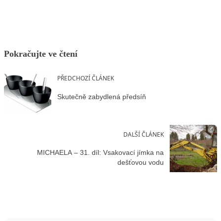
Pokračujte ve čtení
PŘEDCHOZÍ ČLÁNEK
Skutečně zabydlená předsíň
DALŠÍ ČLÁNEK
MICHAELA – 31. díl: Vsakovací jímka na
dešťovou vodu