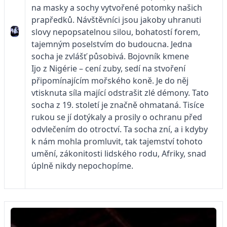
na masky a sochy vytvořené potomky našich
prapředků. Návštěvníci jsou jakoby uhranuti
slovy nepopsatelnou silou, bohatostí forem,
tajemným poselstvím do budoucna. Jedna
socha je zvlášť působivá. Bojovník kmene
Ijo z Nigérie – cení zuby, sedí na stvoření
připomínajícím mořského koně. Je do něj
vtisknuta síla mající odstrašit zlé démony. Tato
socha z 19. století je značně ohmataná. Tisíce
rukou se jí dotýkaly a prosily o ochranu před
odvlečením do otroctví. Ta socha zní, a i kdyby
k nám mohla promluvit, tak tajemství tohoto
umění, zákonitosti lidského rodu, Afriky, snad
úplně nikdy nepochopíme.