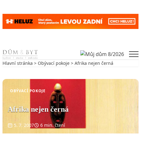
Skip to content
Men
Hlavní stránka
>
Obývací pokoje
> Afrika nejen černá
Zpět na Obývací pokoje
OBÝVACÍ POKOJE
Afrika nejen černá
5. 7. 2007
6 min. čtení