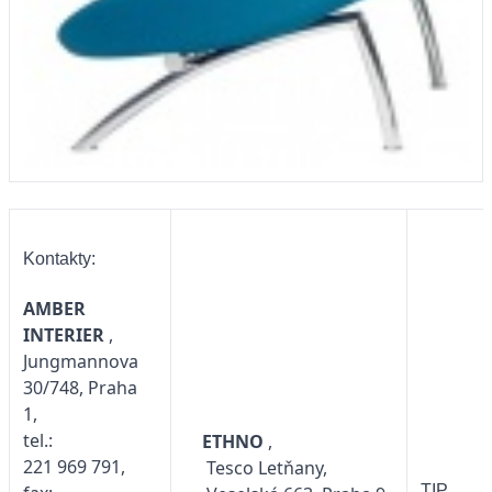
Kontakty:
AMBER
INTERIER
,
Jungmannova
30/748, Praha
1,
tel.:
ETHNO
,
221 969 791,
Tesco Letňany,
TIP