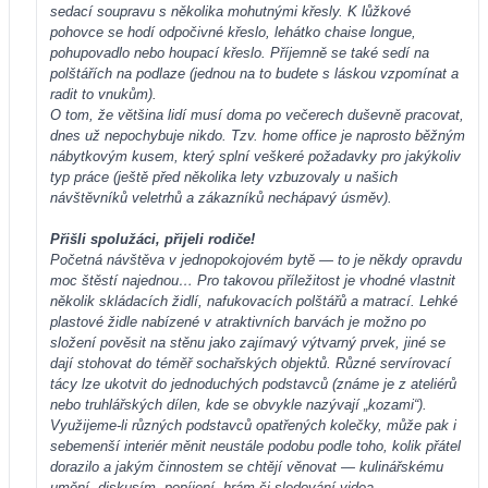
sedací soupravu s několika mohutnými křesly. K lůžkové
pohovce se hodí odpočivné křeslo, lehátko chaise longue,
pohupovadlo nebo houpací křeslo. Příjemně se také sedí na
polštářích na podlaze (jednou na to budete s láskou vzpomínat a
radit to vnukům).
O tom, že většina lidí musí doma po večerech duševně pracovat,
dnes už nepochybuje nikdo. Tzv. home office je naprosto běžným
nábytkovým kusem, který splní veškeré požadavky pro jakýkoliv
typ práce (ještě před několika lety vzbuzovaly u našich
návštěvníků veletrhů a zákazníků nechápavý úsměv).
Přišli spolužáci, přijeli rodiče!
Početná návštěva v jednopokojovém bytě — to je někdy opravdu
moc štěstí najednou… Pro takovou příležitost je vhodné vlastnit
několik skládacích židlí, nafukovacích polštářů a matrací. Lehké
plastové židle nabízené v atraktivních barvách je možno po
složení pověsit na stěnu jako zajímavý výtvarný prvek, jiné se
dají stohovat do téměř sochařských objektů. Různé servírovací
tácy lze ukotvit do jednoduchých podstavců (známe je z ateliérů
nebo truhlářských dílen, kde se obvykle nazývají „kozami“).
Využijeme-li různých podstavců opatřených kolečky, může pak i
sebemenší interiér měnit neustále podobu podle toho, kolik přátel
dorazilo a jakým činnostem se chtějí věnovat — kulinářskému
umění, diskusím, popíjení, hrám či sledování videa.