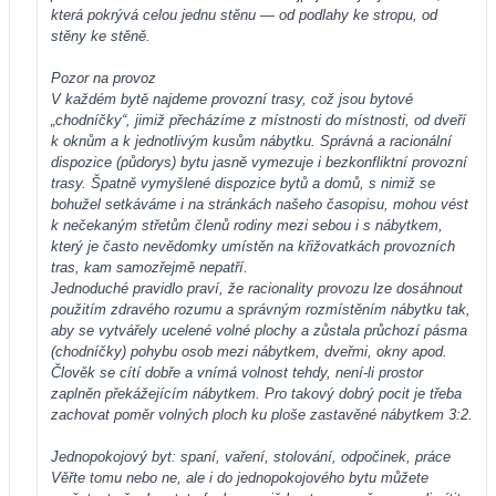
která pokrývá celou jednu stěnu — od podlahy ke stropu, od
stěny ke stěně.
Pozor na provoz
V každém bytě najdeme provozní trasy, což jsou bytové
„chodníčky“, jimiž přecházíme z místnosti do místnosti, od dveří
k oknům a k jednotlivým kusům nábytku. Správná a racionální
dispozice (půdorys) bytu jasně vymezuje i bezkonfliktní provozní
trasy. Špatně vymyšlené dispozice bytů a domů, s nimiž se
bohužel setkáváme i na stránkách našeho časopisu, mohou vést
k nečekaným střetům členů rodiny mezi sebou i s nábytkem,
který je často nevědomky umístěn na křižovatkách provozních
tras, kam samozřejmě nepatří.
Jednoduché pravidlo praví, že racionality provozu lze dosáhnout
použitím zdravého rozumu a správným rozmístěním nábytku tak,
aby se vytvářely ucelené volné plochy a zůstala průchozí pásma
(chodníčky) pohybu osob mezi nábytkem, dveřmi, okny apod.
Člověk se cítí dobře a vnímá volnost tehdy, není-li prostor
zaplněn překážejícím nábytkem. Pro takový dobrý pocit je třeba
zachovat poměr volných ploch ku ploše zastavěné nábytkem 3:2.
Jednopokojový byt: spaní, vaření, stolování, odpočinek, práce
Věřte tomu nebo ne, ale i do jednopokojového bytu můžete