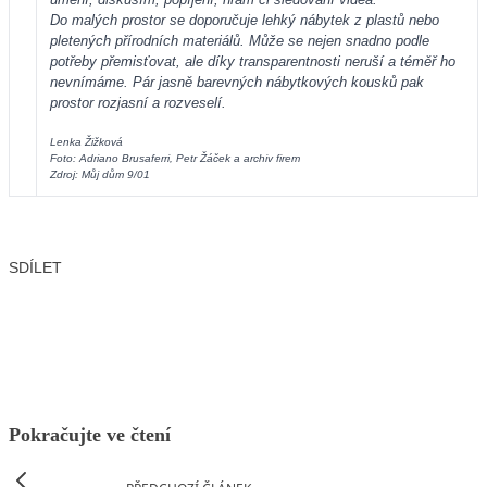
Do malých prostor se doporučuje lehký nábytek z plastů nebo
pletených přírodních materiálů. Může se nejen snadno podle
potřeby přemisťovat, ale díky transparentnosti neruší a téměř ho
nevnímáme. Pár jasně barevných nábytkových kousků pak
prostor rozjasní a rozveselí.
Lenka Žižková
Foto: Adriano Brusaferri, Petr Žáček a archiv firem
Zdroj: Můj dům 9/01
SDÍLET
Facebook
X
LinkedIn
Email
Pokračujte ve čtení