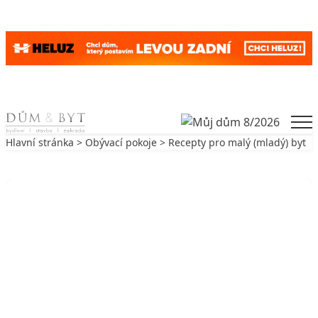
Skip to content
Men
Hlavní stránka
>
Obývací pokoje
> Recepty pro malý (mladý) byt
Zpět na Obývací pokoje
OBÝVACÍ POKOJE
Recepty pro malý (mladý) byt
15. 5. 2002
7 min. čtení