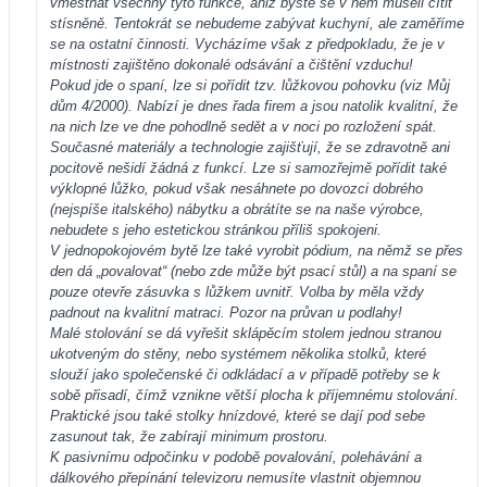
vměstnat všechny tyto funkce, aniž byste se v něm museli cítit
stísněně. Tentokrát se nebudeme zabývat kuchyní, ale zaměříme
se na ostatní činnosti. Vycházíme však z předpokladu, že je v
místnosti zajištěno dokonalé odsávání a čištění vzduchu!
Pokud jde o spaní, lze si pořídit tzv. lůžkovou pohovku (viz Můj
dům 4/2000). Nabízí je dnes řada firem a jsou natolik kvalitní, že
na nich lze ve dne pohodlně sedět a v noci po rozložení spát.
Současné materiály a technologie zajišťují, že se zdravotně ani
pocitově nešidí žádná z funkcí. Lze si samozřejmě pořídit také
výklopné lůžko, pokud však nesáhnete po dovozci dobrého
(nejspíše italského) nábytku a obrátíte se na naše výrobce,
nebudete s jeho estetickou stránkou příliš spokojeni.
V jednopokojovém bytě lze také vyrobit pódium, na němž se přes
den dá „povalovat“ (nebo zde může být psací stůl) a na spaní se
pouze otevře zásuvka s lůžkem uvnitř. Volba by měla vždy
padnout na kvalitní matraci. Pozor na průvan u podlahy!
Malé stolování se dá vyřešit sklápěcím stolem jednou stranou
ukotveným do stěny, nebo systémem několika stolků, které
slouží jako společenské či odkládací a v případě potřeby se k
sobě přisadí, čímž vznikne větší plocha k příjemnému stolování.
Praktické jsou také stolky hnízdové, které se dají pod sebe
zasunout tak, že zabírají minimum prostoru.
K pasivnímu odpočinku v podobě povalování, polehávání a
dálkového přepínání televizoru nemusíte vlastnit objemnou