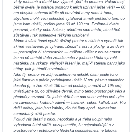
vždy mohutně a téměř bez výjimek „ční“ do prostoru. Pokud mají
běžné dveře, je potřeba prostoru k jejich užívání ještě větší — 60
cm obvykle zaberou křídla při otevírání a my sami k tomu,
abychom mohli věci pohodlně vytahovat a měli přehled o tom, co
jsme kam uložili, potřebujeme 60 až 120 cm. Zvolíme-li dveře
posuvné, roletky nebo žaluzie, ušetříme sice místo, ale skříně
zůstávají i tak pohledově těžkými krabicemi.
Máme-li však šanci využít úložný prostor v nikách a vytvořit tak
skříně vestavěné, je vyhráno. „Zmizí“ z očí i z plochy, a ze dveří
— posuvných či shrnovacích — můžete udělat z nouze ctnost:
lze na ně umístit třeba zrcadlo nebo z jednoho křídla vytvořit
nástěnku na vzkazy. Nejlepší řešení je, mají-li stejnou barvu jako
stěny, pak je téměř nevnímáme.
Niku (tj. prostor ve zdi) rozdělíme na několik částí podle toho,
jaké šatstvo a prádlo potřebujeme uložit. V tzv. pásmu snadného
dosahu (tj. u žen 70 až 180 cm od podlahy, u mužů až 195 cm)
umisťujeme to, co užíváme denně, mimo tento prostor pak věci a
předměty sezonní. Do jedné skříně se nad sebe vejdou dvě tyče
na zavěšování kratších oděvů — halenek, sukní, kalhot, sak. Pro
delší oděvy, jako jsou kabáty, dlouhé šaty apod., vymezíme
samostatný užší prostor.
Pokud vás štěstí s nikou nepotkalo a je třeba koupit nebo
vybudovat šatní skříň, nezapomeňte, že nejpraktičtější a z
prostorového i estetického hlediska nejpřijatelnější je taková,