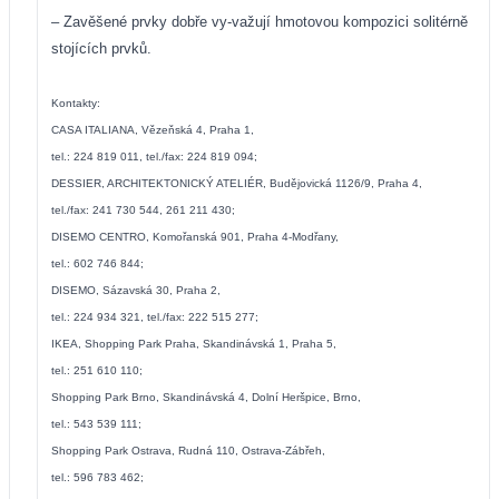
– Zavěšené prvky dobře vy-važují hmotovou kompozici solitérně
stojících prvků.
Kontakty:
CASA ITALIANA, Vězeňská 4, Praha 1,
tel.: 224 819 011, tel./fax: 224 819 094;
DESSIER, ARCHITEKTONICKÝ ATELIÉR, Budějovická 1126/9, Praha 4,
tel./fax: 241 730 544, 261 211 430;
DISEMO CENTRO, Komořanská 901, Praha 4-Modřany,
tel.: 602 746 844;
DISEMO, Sázavská 30, Praha 2,
tel.: 224 934 321, tel./fax: 222 515 277;
IKEA, Shopping Park Praha, Skandinávská 1, Praha 5,
tel.: 251 610 110;
Shopping Park Brno, Skandinávská 4, Dolní Heršpice, Brno,
tel.: 543 539 111;
Shopping Park Ostrava, Rudná 110, Ostrava-Zábřeh,
tel.: 596 783 462;