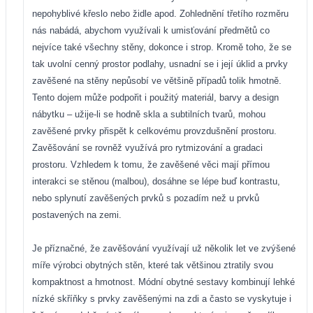
nepohyblivé křeslo nebo židle apod. Zohlednění třetího rozměru
nás nabádá, abychom využívali k umisťování předmětů co
nejvíce také všechny stěny, dokonce i strop. Kromě toho, že se
tak uvolní cenný prostor podlahy, usnadní se i její úklid a prvky
zavěšené na stěny nepůsobí ve většině případů tolik hmotně.
Tento dojem může podpořit i použitý materiál, barvy a design
nábytku – užije-li se hodně skla a subtilních tvarů, mohou
zavěšené prvky přispět k celkovému provzdušnění prostoru.
Zavěšování se rovněž využívá pro rytmizování a gradaci
prostoru. Vzhledem k tomu, že zavěšené věci mají přímou
interakci se stěnou (malbou), dosáhne se lépe buď kontrastu,
nebo splynutí zavěšených prvků s pozadím než u prvků
postavených na zemi.
Je příznačné, že zavěšování využívají už několik let ve zvýšené
míře výrobci obytných stěn, které tak většinou ztratily svou
kompaktnost a hmotnost. Módní obytné sestavy kombinují lehké
nízké skříňky s prvky zavěšenými na zdi a často se vyskytuje i