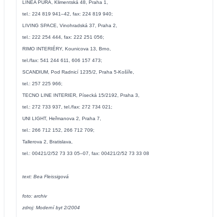
LINEA PURA, Klimentská 48, Praha 1,
tel.: 224 819 941–42, fax: 224 819 940;
LIVING SPACE, Vinohradská 37, Praha 2,
tel.: 222 254 444, fax: 222 251 056;
RIMO INTERIÉRY, Kounicova 13, Brno,
tel./fax: 541 244 611, 606 157 473;
SCANDIUM, Pod Radnicí 1235/2, Praha 5-Košíře,
tel.: 257 225 966;
TECNO LINE INTERIER, Písecká 15/2192, Praha 3,
tel.: 272 733 937, tel./fax: 272 734 021;
UNI LIGHT, Heřmanova 2, Praha 7,
tel.: 266 712 152, 266 712 709;
Tallerova 2, Bratislava,
tel.: 00421/2/52 73 33 05–07, fax: 00421/2/52 73 33 08
text: Bea Fleissigová
foto: archiv
zdroj: Moderní byt 2/2004