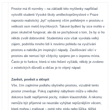
Prostor má tři rozměry – na základě této myšlenky například
vytvořili studenti Vysoké školy uměleckoprůmyslové v Praze
naprosto realistický „byt“ vybavený vším potřebným v prostoru o
velikosti osm metrů krychlových. Takové bydlení by sice mohlo v
praxi skutečně fungovat, ale dá se pochybovat o tom, že by si ho
někdo zvolil dobrovolně. Studentská vize však vyvolala velký
zájem, podnítila mnoho lidí k novému pohledu na využívání
prostoru a nabídla jim inspirující nápady. Zavěšování věcí v
prostoru ale nemusí být vždycky spojeno jen s úsporou místa.
Často je to funkce, která si toto řešení vyžádá, někdy je zvoleno
z estetických důvodů a občas je to vtipný nápad.
Zavěsit, pověsit a sklopit
Vše, čím zaplníme podlahu obytného prostoru, vizuálně tento
prostor zmenšuje. Pokoj zaplněný nábytkem může u někoho
dokonce budit nepříjemné pocity, málem klaustrofobii. A nikomu
nemůže být příjemné se neustále vyhýbat nejrůznějším věcem,
které mohou i zraňovat – ostré rohy stolu nebo lůžka, těžké