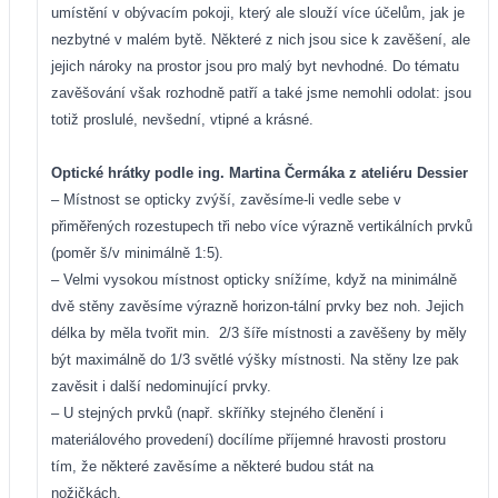
umístění v obývacím pokoji, který ale slouží více účelům, jak je
nezbytné v malém bytě. Některé z nich jsou sice k zavěšení, ale
jejich nároky na prostor jsou pro malý byt nevhodné. Do tématu
zavěšování však rozhodně patří a také jsme nemohli odolat: jsou
totiž proslulé, nevšední, vtipné a krásné.
Optické hrátky podle ing. Martina Čermáka z ateliéru Dessier
– Místnost se opticky zvýší, zavěsíme-li vedle sebe v
přiměřených rozestupech tři nebo více výrazně vertikálních prvků
(poměr š/v minimálně 1:5).
– Velmi vysokou místnost opticky snížíme, když na minimálně
dvě stěny zavěsíme výrazně horizon-tální prvky bez noh. Jejich
délka by měla tvořit min.
2/3 šíře místnosti a zavěšeny by měly
být maximálně do 1/3 světlé výšky místnosti. Na stěny lze pak
zavěsit i další nedominující prvky.
– U stejných prvků (např. skříňky stejného členění i
materiálového provedení) docílíme příjemné hravosti prostoru
tím, že některé zavěsíme a některé budou stát na
nožičkách.