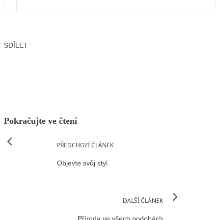
SDÍLET
Facebook
X
LinkedIn
Email
Pokračujte ve čtení
PŘEDCHOZÍ ČLÁNEK
Objevte svůj styl
DALŠÍ ČLÁNEK
Příroda ve všech podobách