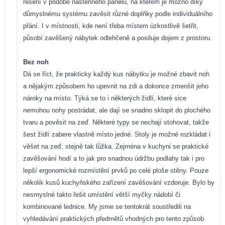
řešení v podobě nástěnného panelu, na kterém je možno díky
důmyslnému systému zavěsit různé doplňky podle individuálního
přání. I v místnosti, kde není třeba místem úzkostlivě šetřit,
působí zavěšený nábytek odlehčeně a posiluje dojem z prostoru.
Bez noh
Dá se říct, že prakticky každý kus nábytku je možné zbavit noh
a nějakým způsobem ho upevnit na zdi a dokonce zmenšit jeho
nároky na místo. Týká se to i některých židlí, které sice
nemohou nohy postrádat, ale dají se snadno sklopit do plochého
tvaru a pověsit na zeď. Některé typy se nechají stohovat, takže
šest židlí zabere vlastně místo jedné. Stoly je možné rozkládat i
věšet na zeď, stejně tak lůžka. Zejména v kuchyni se praktické
zavěšování hodí a to jak pro snadnou údržbu podlahy tak i pro
lepší ergonomické rozmístění prvků po celé ploše stěny. Pouze
několik kusů kuchyňského zařízení zavěšování vzdoruje. Bylo by
nesmyslné takto řešit umístění větší myčky nádobí či
kombinované lednice. My jsme se tentokrát soustředili na
vyhledávání praktických předmětů vhodných pro tento způsob