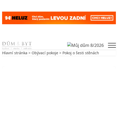
Skip to content
Men
Hlavní stránka
>
Obývací pokoje
> Pokoj o šesti stěnách
Zpět na Obývací pokoje
OBÝVACÍ POKOJE
Pokoj o šesti stěnách
24. 2. 2005
6 min. čtení