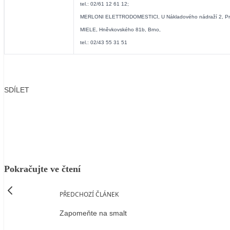
tel.: 02/61 12 61 12;
MERLONI ELETTRODOMESTICI, U Nákladového nádraží 2, Praha
MIELE, Hněvkovského 81b, Brno,
tel.: 02/43 55 31 51
SDÍLET
Facebook
X
LinkedIn
Email
Pokračujte ve čtení
PŘEDCHOZÍ ČLÁNEK
Zapomeňte na smalt