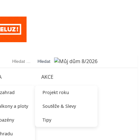
Vyhledávání
A
AKCE
 zahrad
Projekt roku
alkony a ploty
Soutěže & Slevy
 bazény
Tipy
ahradu