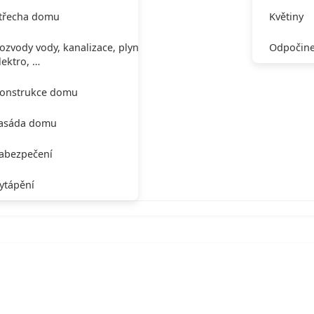
třecha domu
Květiny
ozvody vody, kanalizace, plynu,
Odpočine
lektro, …
onstrukce domu
asáda domu
abezpečení
ytápění