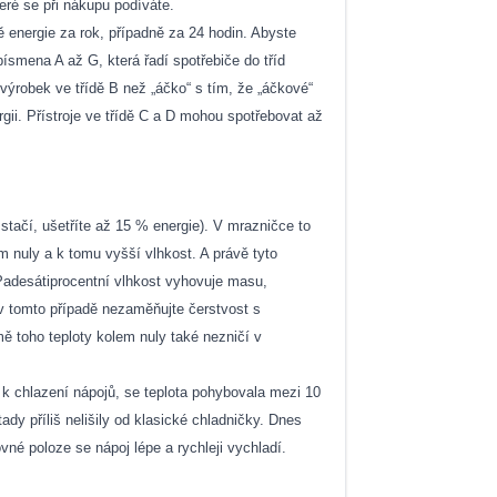
eré se při nákupu podíváte.
ě energie za rok, případně za 24 hodin. Abyste
ísmena A až G, která řadí spotřebiče do tříd
výrobek ve třídě B než „áčko“ s tím, že „áčkové“
ergii. Přístroje ve třídě C a D mohou spotřebovat až
 stačí, ušetříte až 15 % energie). V mrazničce to
m nuly a k tomu vyšší vlhkost. A právě tyto
Padesátiprocentní vlhkost vyhovuje masu,
v tomto případě nezaměňujte čerstvost s
mě toho teploty kolem nuly také nezničí v
 k chlazení nápojů, se teplota pohybovala mezi 10
ady příliš nelišily od klasické chladničky. Dnes
ovné poloze se nápoj lépe a rychleji vychladí.