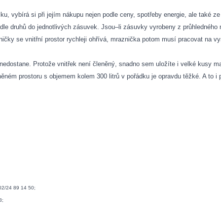
vybírá si při jejím nákupu nejen podle ceny, spotřeby energie, ale také ze
odle druhů do jednotlivých zásuvek. Jsou–li zásuvky vyrobeny z průhledného m
ničky se vnitřní prostor rychleji ohřívá, mraznička potom musí pracovat na v
 nedostane. Protože vnitřek není členěný, snadno sem uložíte i velké kusy m
něném prostoru s objemem kolem 300 litrů v pořádku je opravdu těžké. A to i
2/24 89 14 50;
8;