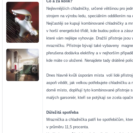
Co a za kolik?
Nejlevnějších chladničky, určené většinou pro je
strojem na výrobu ledu, speciálním oddělením na c
Nejčastěji se kupují kombinované chladničky a mraz
v horší energetické třídě, kde budou police a zás
které vám nejlépe vyhovuje. Dražší přístroje jsou 
mrazničku. Přístroje bývají také vybaveny
magnet
přerušena dodávka elektřiny a v nejhorším případě 
kde máte co uložené. Nenajdete tady drátěné polic
Dnes hlavně kvůli úsporám místa
volí lidé příst
aspoň vědět, jak velkou potřebujete chladničku a 
domě místo, doplňují tyto kombinované přístroje 
malých garsoniér, kteří se potýkají se zcela opač
Důležitá spotřeba
Mraznička a chladnička patří ke spotřebičům, které
v průměru 11,5 procenta.