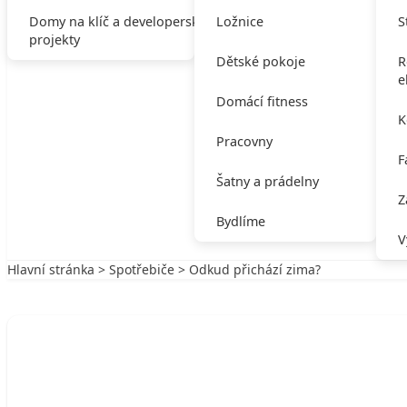
Domy na klíč a developerské
Ložnice
S
projekty
Dětské pokoje
R
e
Domácí fitness
K
Pracovny
F
Šatny a prádelny
Z
Bydlíme
V
Hlavní stránka
>
Spotřebiče
> Odkud přichází zima?
Zpět na Spotřebiče
SPOTŘEBIČE
Odkud přichází zima?