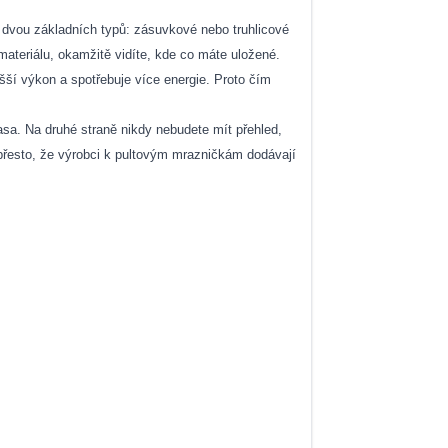
 dvou základních typů: zásuvkové nebo truhlicové
ateriálu, okamžitě vidíte, kde co máte uložené.
yšší výkon a spotřebuje více energie. Proto čím
asa. Na druhé straně nikdy nebudete mít přehled,
 přesto, že výrobci k pultovým mrazničkám dodávají