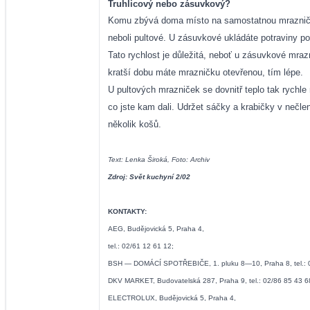
Truhlicový nebo zásuvkový?
Komu zbývá doma místo na samostatnou mrazničku, 
neboli pultové. U zásuvkové ukládáte potraviny p
Tato rychlost je důležitá, neboť u zásuvkové mraz
kratší dobu máte mrazničku otevřenou, tím lépe.
U pultových mrazniček se dovnitř teplo tak rychle
co jste kam dali. Udržet sáčky a krabičky v nečle
několik košů.
Text: Lenka Široká, Foto: Archiv
Zdroj: Svět kuchyní 2/02
KONTAKTY:
AEG, Budějovická 5, Praha 4,
tel.: 02/61 12 61 12;
BSH — DOMÁCÍ SPOTŘEBIČE, 1. pluku 8—10, Praha 8, tel.: 0
DKV MARKET, Budovatelská 287, Praha 9, tel.: 02/86 85 43 6
ELECTROLUX, Budějovická 5, Praha 4,