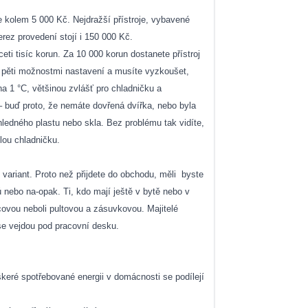
 kolem 5 000 Kč. Nejdražší přístroje, vybavené
rez provedení stojí i 150 000 Kč.
eti tisíc korun. Za 10 000 korun dostanete přístroj
 s pěti možnostmi nastavení a musíte vyzkoušet,
na 1 °C, většinou zvlášť pro chladničku a
– buď proto, že nemáte dovřená dvířka, nebo byla
hledného plastu nebo skla. Bez problému tak vidíte,
lou chladničku.
 variant. Proto než přijdete do obchodu, měli
byste
 nebo na-opak. Ti, kdo mají ještě v bytě nebo v
covou neboli pultovou a zásuvkovou. Majitelé
 se vejdou pod pracovní desku.
škeré spotřebované energii v domácnosti se podílejí