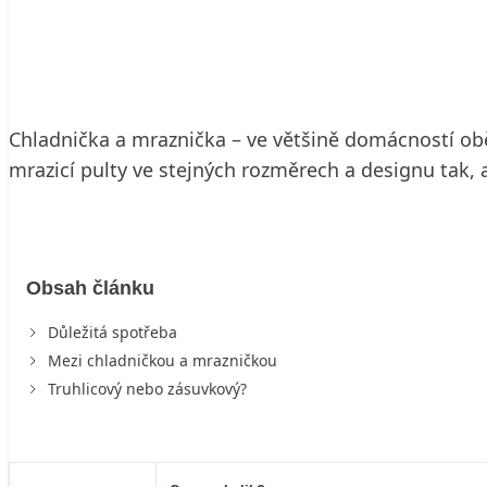
15. 5. 2002
7 min. čtení
Chladnička a mraznička – ve většině domácností obě 
mrazicí pulty ve stejných rozměrech a designu tak, 
Obsah článku
Důležitá spotřeba
Mezi chladničkou a mrazničkou
Truhlicový nebo zásuvkový?