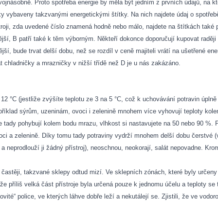
vojnásobně. Proto spotřeba energie by měla být jedním z prvních údajů, na kt
ky vybaveny takzvanými energetickými štítky. Na nich najdete údaj o spotřeb
stroji, zda uvedené číslo znamená hodně nebo málo, najdete na štítkách také p
jší, B patří také k těm výborným. Někteří dokonce doporučují kupovat raději 
jší, bude trvat delší dobu, než se rozdíl v ceně majiteli vrátí na ušetřené en
t chladničky a mrazničky v nižší třídě než D je u nás zakázáno.
12 °C (jestliže zvýšíte teplotu ze 3 na 5 °C, což k uchovávání potravin úplně
apříklad sýrům, uzeninám, ovoci i zelenině mnohem více vyhovují teploty kole
e tady pohybují kolem bodu mrazu, vlhkost si nastavujete na 50 nebo 90 %. 
ci a zelenině. Díky tomu tady potraviny vydrží mnohem delší dobu čerstvé (
 a neprodlouží ji žádný přístroj), neoschnou, neokorají, salát nepovadne. Kro
častěji, takzvané sklepy odtud mizí. Ve sklepních zónách, které byly určeny
e příliš velká část přístroje byla určená pouze k jednomu účelu a teploty se t
ité“ police, ve kterých láhve dobře leží a nekutálejí se. Zjistili, že ve vodor