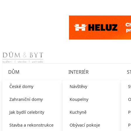
Skip to content
DŮM
INTERIÉR
S
České domy
Návštěvy
S
Zahraniční domy
Koupelny
O
Jak bydlí celebrity
Kuchyně
P
Stavba a rekonstrukce
Obývací pokoje
P