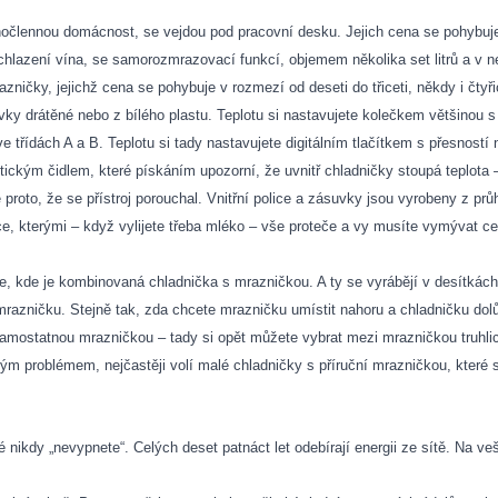
dnočlennou domácnost, se vejdou pod pracovní desku. Jejich cena se pohybuje
hlazení vína, se samorozmrazovací funkcí, objemem několika set litrů a v ne
ničky, jejichž cena se pohybuje v rozmezí od deseti do třiceti, někdy i čtyřic
uvky drátěné nebo z bílého plastu. Teplotu si nastavujete kolečkem většinou
ve třídách A a B. Teplotu si tady nastavujete digitálním tlačítkem s přesností 
ickým čidlem, které pískáním upozorní, že uvnitř chladničky stoupá teplota 
proto, že se přístroj porouchal. Vnitřní police a zásuvky jsou vyrobeny z prů
e, kterými – když vylijete třeba mléko – vše proteče a vy musíte vymývat ce
roje, kde je kombinovaná chladnička s mrazničkou. A ty se vyrábějí v desítkách
mrazničku. Stejně tak, zda chcete mrazničku umístit nahoru a chladničku dolů
samostatnou mrazničkou – tady si opět můžete vybrat mezi mrazničkou truhli
ným problémem, nejčastěji volí malé chladničky s příruční mrazničkou, které
 nikdy „nevypnete“. Celých deset patnáct let odebírají energii ze sítě. Na ve