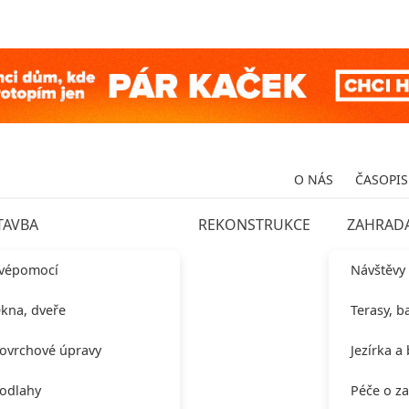
O NÁS
ČASOPIS
TAVBA
REKONSTRUKCE
ZAHRAD
vépomocí
Návštěvy
kna, dveře
Terasy, b
ovrchové úpravy
Jezírka a
odlahy
Péče o z