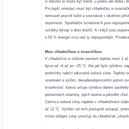
U někoho to může být méně, u jiného ale třeba i d
Pro lepší orientaci musí být chladničky a mraznič
nemuseli pracně luštit a srovnávat s okolními pří
úspornosti. Spotřebiče označené A jsou nejúsporně
výrobky bývají o dost dražší. A i když jsou úsporně
o 50 % energie více než ty nejúspornější. Prodáva
Mezi chladničkou a mrazničkou
V chladničce si můžete nastavit teplotu mezi 2 až 
bývá od –6 až po –25 °C. Ale jak bylo zjištěno, n
podmínky nabízí takzvaná nulová zóna. Teploty s
uzeninám a sýrům, devadesátiprocentní potom ovo
trvanlivostí, kterou určuje výrobce datem spotřeby
potravinách vitaminy, jejich aroma a původní chuť.
Zatímco nulové zóny najdete v chladničkách stále 
až 12 °C. Výrobci od nich postupně ustupují, protož
místo sklepní zóny umisťují do chladniček „vlnovkov