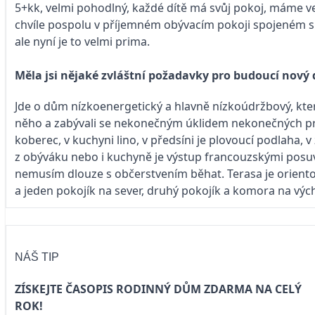
5+kk, velmi pohodlný, každé dítě má svůj pokoj, máme vel
chvíle pospolu v příjemném obývacím pokoji spojeném s
ale nyní je to velmi prima.
Měla jsi nějaké zvláštní požadavky pro budoucí nov
Jde o dům nízkoenergetický a hlavně nízkoúdržbový, kt
něho a zabývali se nekonečným úklidem nekonečných pro
koberec, v kuchyni lino, v předsíni je plovoucí podlaha,
z obýváku nebo i kuchyně je výstup francouzskými posu
nemusím dlouze s občerstvením běhat. Terasa je orientov
a jeden pokojík na sever, druhý pokojík a komora na vý
NÁŠ TIP
ZÍSKEJTE ČASOPIS RODINNÝ DŮM ZDARMA NA CELÝ
ROK!