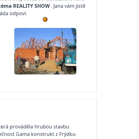
téma
REALITY SHOW
. Jana vám jistě
áda odpoví.
 která prováděla hrubou stavbu
olečnost Gama konstrukt z Frýdku-