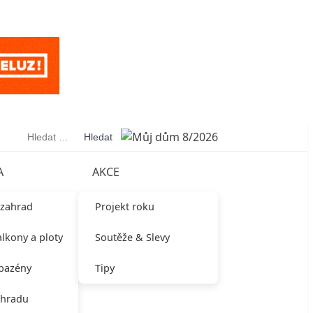
Vyhledávání
A
AKCE
 zahrad
Projekt roku
alkony a ploty
Soutěže & Slevy
 bazény
Tipy
ahradu