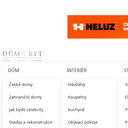
Skip to content
DŮM
INTERIÉR
S
České domy
Návštěvy
S
Zahraniční domy
Koupelny
O
Jak bydlí celebrity
Kuchyně
P
Stavba a rekonstrukce
Obývací pokoje
P