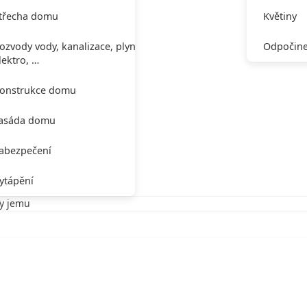
třecha domu
Květiny
ozvody vody, kanalizace, plynu,
Odpočine
lektro, …
onstrukce domu
asáda domu
abezpečení
ytápění
my jemu
e my jemu