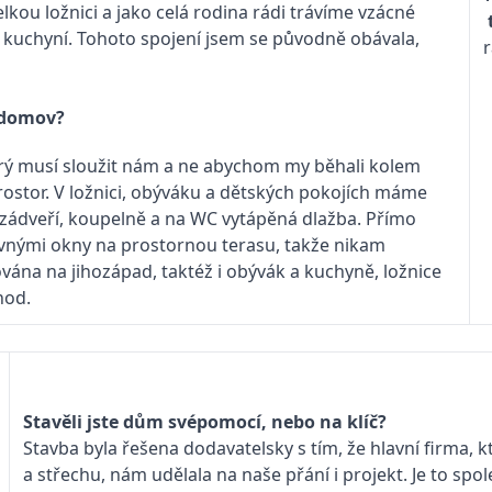
kou ložnici a jako celá rodina rádi trávíme vzácné
 kuchyní. Tohoto spojení jsem se původně obávala,
r
ý domov?
erý musí sloužit nám a ne abychom my běhali kolem
stor. V ložnici, obýváku a dětských pokojích máme
 v zádveří, koupelně a na WC vytápěná dlažba. Přímo
vnými okny na prostornou terasu, takže nikam
ána na jihozápad, taktéž i obývák a kuchyně, ložnice
chod.
Stavěli jste dům svépomocí, nebo na klíč?
Stavba byla řešena dodavatelsky s tím, že hlavní firma,
a střechu, nám udělala na naše přání i projekt. Je to sp