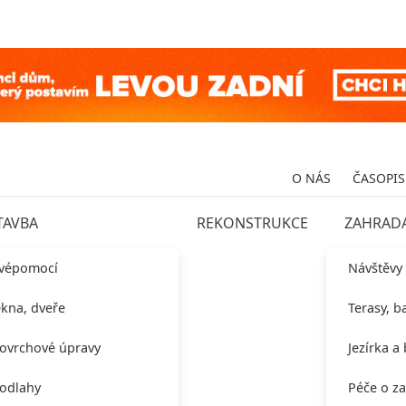
O NÁS
ČASOPIS
TAVBA
REKONSTRUKCE
ZAHRAD
vépomocí
Návštěvy
kna, dveře
Terasy, b
ovrchové úpravy
Jezírka a
odlahy
Péče o z