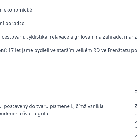
ní ekonomické
ní poradce
:
cestování, cyklistika, relaxace a grilování na zahradě, manž
ení:
17 let jsme bydleli ve starším velkém RD ve Frenštátu
P
, postavený do tvaru písmene L, čímž vznikla
Z
budeme užívat u grilu.
p
s
n
v