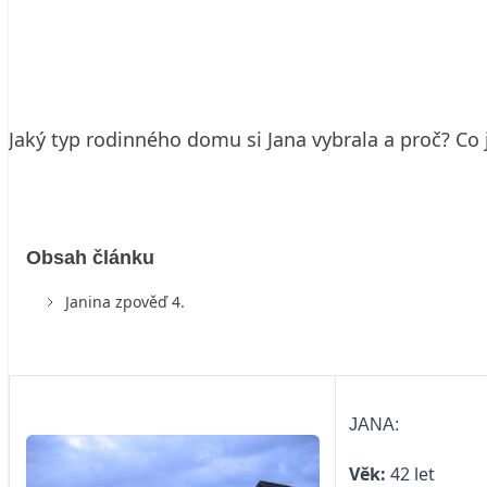
25. 1. 2007
3 min. čtení
Jaký typ rodinného domu si Jana vybrala a proč? Co j
Obsah článku
Janina zpověď 4.
JANA:
Věk:
42 let