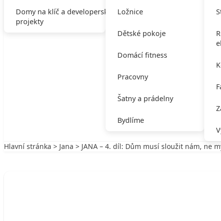
Domy na klíč a developerské
Ložnice
S
projekty
Dětské pokoje
R
e
Domácí fitness
K
Pracovny
F
Šatny a prádelny
Z
Bydlíme
V
Hlavní stránka
>
Jana
> JANA – 4. díl: Dům musí sloužit nám, ne 
Zpět na Jana
JANA
JANA – 4. díl: Dům musí sloužit nám, n