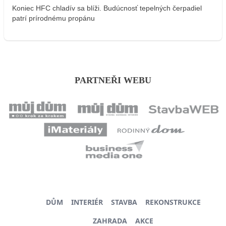
Koniec HFC chladív sa blíži. Budúcnosť tepelných čerpadiel
patrí prírodnému propánu
PARTNEŘI WEBU
DŮM
INTERIÉR
STAVBA
REKONSTRUKCE
ZAHRADA
AKCE