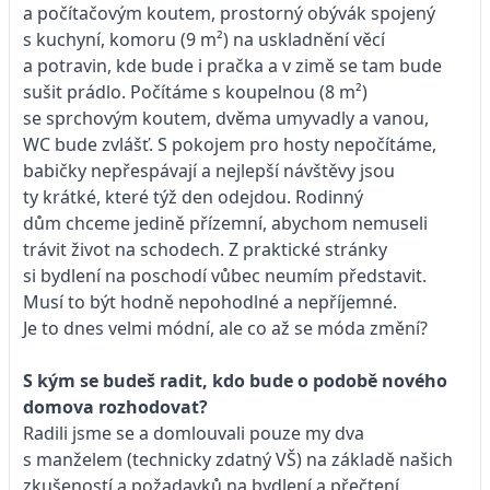
a počítačovým koutem, prostorný obývák spojený
s kuchyní, komoru (9 m²) na uskladnění věcí
a potravin, kde bude i pračka a v zimě se tam bude
sušit prádlo. Počítáme s koupelnou (8 m²)
se sprchovým koutem, dvěma umyvadly a vanou,
WC bude zvlášť. S pokojem pro hosty nepočítáme,
babičky nepřespávají a nejlepší návštěvy jsou
ty krátké, které týž den odejdou. Rodinný
dům chceme jedině přízemní, abychom nemuseli
trávit život na schodech. Z praktické stránky
si bydlení na poschodí vůbec neumím představit.
Musí to být hodně nepohodlné a nepříjemné.
Je to dnes velmi módní, ale co až se móda změní?
S kým se budeš radit, kdo bude o podobě nového
domova rozhodovat?
Radili jsme se a domlouvali pouze my dva
s manželem (technicky zdatný VŠ) na základě našich
zkušeností a požadavků na bydlení a přečtení