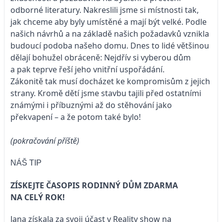
odborné literatury. Nakreslili jsme si místnosti tak,
jak chceme aby byly umístěné a mají být velké. Podle
našich návrhů a na základě našich požadavků vznikla
budoucí podoba našeho domu. Dnes to lidé většinou
dělají bohužel obráceně: Nejdřív si vyberou dům
a pak teprve řeší jeho vnitřní uspořádání.
Zákonitě tak musí docházet ke kompromisům z jejich
strany. Kromě dětí jsme stavbu tajili před ostatními
známými i příbuznými až do stěhování jako
překvapení – a že potom také bylo!
(pokračování příště)
NÁŠ TIP
ZÍSKEJTE ČASOPIS RODINNÝ DŮM ZDARMA
NA CELÝ ROK!
Jana získala za svoji účast v Reality show na