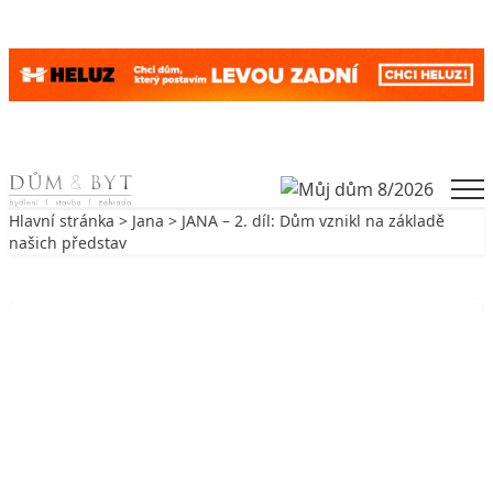
Skip to content
Men
Hlavní stránka
>
Jana
> JANA – 2. díl: Dům vznikl na základě
našich představ
Zpět na Jana
JANA
JANA – 2. díl: Dům vznikl na
základě našich představ
13. 1. 2007
4 min. čtení