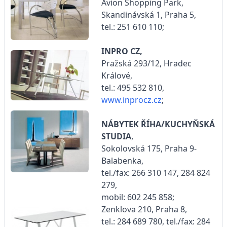
Avion Shopping Park,
Skandinávská 1, Praha 5,
tel.: 251 610 110;
INPRO CZ,
Pražská 293/12, Hradec
Králové,
tel.: 495 532 810,
www.inprocz.cz
;
NÁBYTEK ŘÍHA/KUCHYŇSKÁ
STUDIA
,
Sokolovská 175, Praha 9-
Balabenka,
tel./fax: 266 310 147, 284 824
279,
mobil: 602 245 858;
Zenklova 210, Praha 8,
tel.: 284 689 780, tel./fax: 284