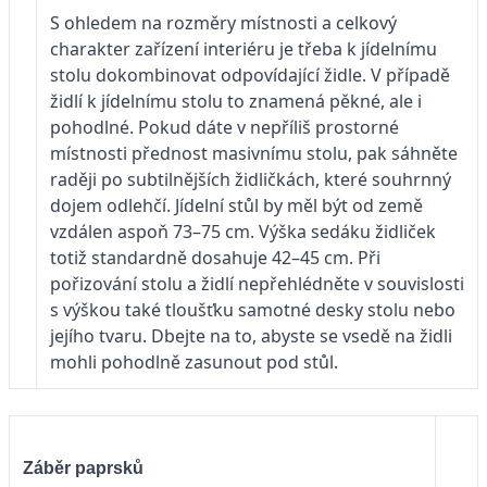
S ohledem na rozměry místnosti a celkový
charakter zařízení interiéru je třeba k jídelnímu
stolu dokombinovat odpovídající židle. V případě
židlí k jídelnímu stolu to znamená pěkné, ale i
pohodlné. Pokud dáte v nepříliš prostorné
místnosti přednost masivnímu stolu, pak sáhněte
raději po subtilnějších židličkách, které souhrnný
dojem odlehčí. Jídelní stůl by měl být od země
vzdálen aspoň 73–75 cm. Výška sedáku židliček
totiž standardně dosahuje 42–45 cm. Při
pořizování stolu a židlí nepřehlédněte v souvislosti
s výškou také tloušťku samotné desky stolu nebo
jejího tvaru. Dbejte na to, abyste se vsedě na židli
mohli pohodlně zasunout pod stůl.
Záběr paprsků