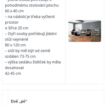
pohodlnému stolování plochu
60 x 40 cm
– na nádobí je třeba vyčlenit
prostor
o šířce 20 cm
– čtyři osoby potřebují jídelní
stůl nejméně
80 x 120 cm
– stůl by měl být od země
vzdálen 73-75 cm
– výška sedáku židliček by měla
dosahovat
42-45 cm
Dvě „pé“