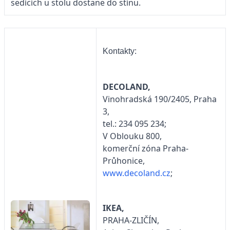
sedících u stolu dostane do stínu.
Kontakty:
DECOLAND,
Vinohradská 190/2405, Praha
3,
tel.: 234 095 234;
V Oblouku 800,
komerční zóna Praha-
Průhonice,
www.decoland.cz
;
IKEA,
PRAHA-ZLIČÍN,