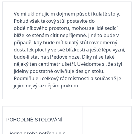
Velmi uklidňujícím dojmem působí kulaté stoly.
Pokud však takový stůl postavíte do
obdélníkového prostoru, mohou se lidé sedící
blíže ke stěnám cítit nepříjemně. Jiné to bude v
případě, kdy bude mít kulatý stůl rovnoměrný
dostatek plochy ve své blízkosti a ještě lépe vyzní,
bude-li stát na středové noze. Díky ní se také
nějaký ten centimetr ušetří. Uvědomte si, že styl
jídelny podstatně ovlivňuje design stolu.
Podmiňuje i celkový ráz místnosti a současně je
jejím nejvýraznějším prvkem.
POHODLNÉ STOLOVÁNÍ
– jedna osoba potřebuje k