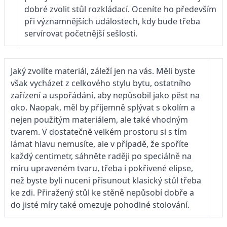
dobré zvolit stůl rozkládací. Oceníte ho především
při významnějších událostech, kdy bude třeba
servírovat početnější sešlosti.
Jaký zvolíte materiál, záleží jen na vás. Měli byste
však vycházet z celkového stylu bytu, ostatního
zařízení a uspořádání, aby nepůsobil jako pěst na
oko. Naopak, měl by příjemně splývat s okolím a
nejen použitým materiálem, ale také vhodným
tvarem. V dostatečně velkém prostoru si s tím
lámat hlavu nemusíte, ale v případě, že spoříte
každý centimetr, sáhněte raději po speciálně na
míru upraveném tvaru, třeba i pokřivené elipse,
než byste byli nuceni přisunout klasický stůl třeba
ke zdi. Přiražený stůl ke stěně nepůsobí dobře a
do jisté míry také omezuje pohodlné stolování.