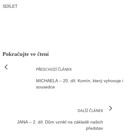
SDÍLET
Facebook
X
LinkedIn
Email
Pokračujte ve čtení
PŘEDCHOZÍ ČLÁNEK
MICHAELA – 20. díl: Komín, který vyhovuje i
sousedce
DALŠÍ ČLÁNEK
JANA – 2. díl: Dům vznikl na základě našich
představ