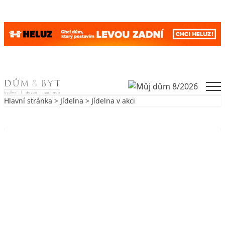
Skip to content
Men
Hlavní stránka
>
Jídelna
> Jídelna v akci
Zpět na Jídelna
JÍDELNA
Jídelna v akci
12. 1. 2007
5 min. čtení