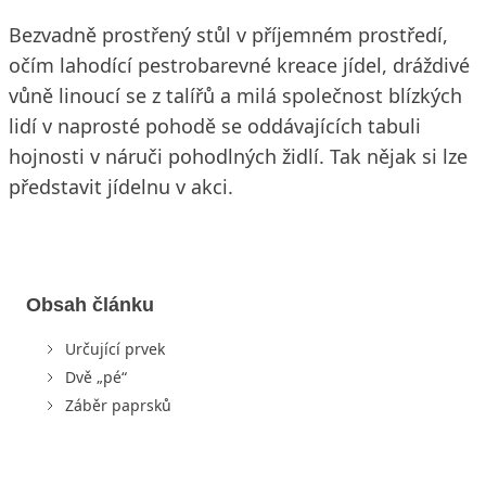
Bezvadně prostřený stůl v příjemném prostředí,
očím lahodící pestrobarevné kreace jídel, dráždivé
vůně linoucí se z talířů a milá společnost blízkých
lidí v naprosté pohodě se oddávajících tabuli
hojnosti v náruči pohodlných židlí. Tak nějak si lze
představit jídelnu v akci.
Obsah článku
Určující prvek
Dvě „pé“
Záběr paprsků