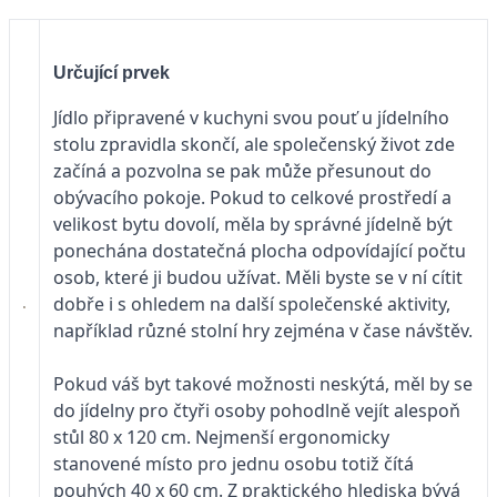
Určující prvek
Jídlo připravené v kuchyni svou pouť u jídelního
stolu zpravidla skončí, ale společenský život zde
začíná a pozvolna se pak může přesunout do
obývacího pokoje. Pokud to celkové prostředí a
velikost bytu dovolí, měla by správné jídelně být
ponechána dostatečná plocha odpovídající počtu
osob, které ji budou užívat. Měli byste se v ní cítit
dobře i s ohledem na další společenské aktivity,
například různé stolní hry zejména v čase návštěv.
Pokud váš byt takové možnosti neskýtá, měl by se
do jídelny pro čtyři osoby pohodlně vejít alespoň
stůl 80 x 120 cm. Nejmenší ergonomicky
stanovené místo pro jednu osobu totiž čítá
pouhých 40 x 60 cm. Z praktického hlediska bývá