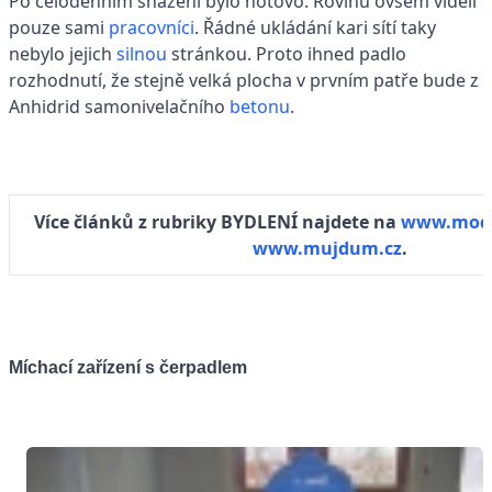
Po celodenním snažení bylo hotovo. Rovinu ovšem viděli
pouze sami
pracovníci
. Řádné ukládání kari sítí taky
nebylo jejich
silnou
stránkou. Proto ihned padlo
rozhodnutí, že stejně velká plocha v prvním patře bude z
Anhidrid samonivelačního
betonu
.
Více článků z rubriky BYDLENÍ najdete na
www.mode
www.mujdum.cz
.
Míchací zařízení s čerpadlem