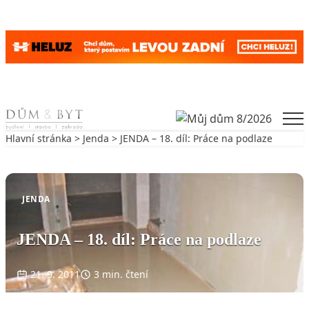
Skip to content
Men
Hlavní stránka
>
Jenda
> JENDA – 18. díl: Práce na podlaze
Zpět na Jenda
JENDA
JENDA – 18. díl: Práce na podlaze
21. 9. 2011
3 min. čtení