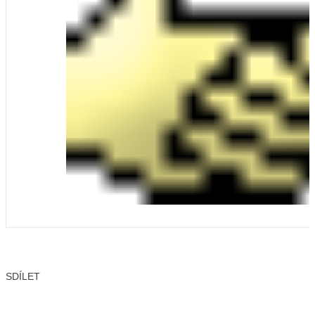
SDÍLET
Facebook
X
LinkedIn
Email