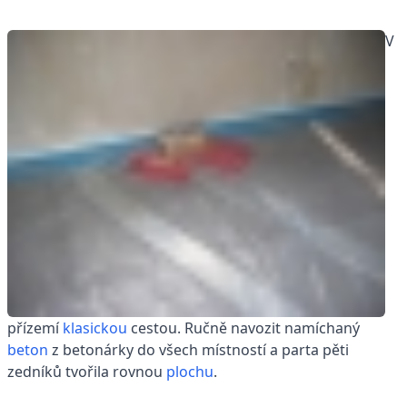
V
přízemí
klasickou
cestou. Ručně navozit namíchaný
beton
z betonárky do všech místností a parta pěti
zedníků tvořila rovnou
plochu
.