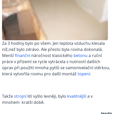
Za 3 hodiny bylo po všem. Jen teplota vzduchu klesala
níž,než bylo zdrávo. Ale přesto byla rovina dokonalá.
Menší
finanční
náročnost klasického
betonu
a ruční
práce v přízemí se rycle vytrácela s nutností dalších
úprav při použití mnoha pytlů se samonivelační stěrkou,
která vytvořila rovinu pro další montáž
topení
.
Takže
strojní
lití vyšlo levněji, bylo
kvalitnější
a v
mnohem kratší době.
Jenda