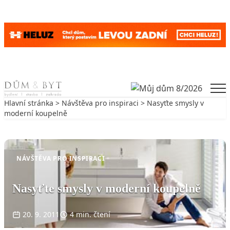
Skip to content
Men
Hlavní stránka
>
Návštěva pro inspiraci
> Nasyťte smysly v
moderní koupelně
Zpět na Návštěva pro inspiraci
NÁVŠTĚVA PRO INSPIRACI
Nasyťte smysly v moderní koupelně
20. 9. 2011
4 min. čtení