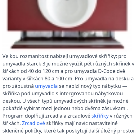
Velkou rozmanitost nabízejí umyvadlové skříňky: pro
umyvadla Starck 3 je možné využít pět různých skříněk v
šířkách od 40 do 120 cm a pro umyvadla D-Code dvě
varianty v šířkách 80 a 100 cm. Pro umyvadla na desku a
pro zápustná
umyvadla
se nabízí nový typ nábytku —
skříňka pod umyvadlo s intergrovanou nábytkovou
deskou. U všech typů umyvadlových skříněk je možné
pokaždé vybírat mezi jednou nebo dvěma zásuvkami.
Program doplňují zrcadla a zrcadlové
skříňky
v různých
šířkách.
Zrcadlové
skříňky mají navíc nastavitelné
skleněné poličky, které tak poskytují další úložný prostor.