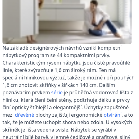
Na základě designérových návrhů vznikl kompletní
nábytkový program se 44 kompaktními prvky.
Charakteristickým rysem nábytku jsou čisté pravoúhlé
linie, které zvýrazňuje 1,6 cm široký rám. Ten má
speciální hliníkovou výztuž, takže je možné i při pouhých
1,6 cm zhotovit skříňky v šířkách 140 cm. Dalším
poznávacím prvkem
série
je průběžná vodorovná lišta z
hliníku, která člení čelní stěny, podtrhuje délku a prvky
činí opticky štíhlejší a elegantnější. Úchytky zapuštěné
mezi
dřevěné
plochy zajišťují ergonomické
otvírání
, a to
tak, že je můžete uchopit shora nebo zdola. U vysokých
skříněk je lišta vedena svisle. Nábytek se vyrábí v
neutrální bílé barvě, v jemné čedičové a grafitové, silný