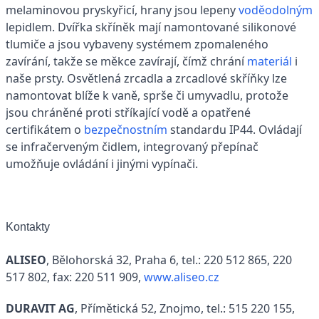
melaminovou pryskyřicí, hrany jsou lepeny
voděodolným
lepidlem. Dvířka skříněk mají namontované silikonové
tlumiče a jsou vybaveny systémem zpomaleného
zavírání, takže se měkce zavírají, čímž chrání
materiál
i
naše prsty. Osvětlená zrcadla a zrcadlové skříňky lze
namontovat blíže k vaně, sprše či umyvadlu, protože
jsou chráněné proti stříkající vodě a opatřené
certifikátem o
bezpečnostním
standardu IP44. Ovládají
se infračerveným čidlem, integrovaný přepínač
umožňuje ovládání i jinými vypínači.
Kontakty
ALISEO
, Bělohorská 32, Praha 6, tel.: 220 512 865, 220
517 802, fax: 220 511 909,
www.aliseo.cz
DURAVIT AG
, Přímětická 52, Znojmo, tel.: 515 220 155,