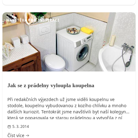
NÁVŠTĚVA PRO INSPIRACI
Jak se z prádelny vyloupla koupelna
Při redakčních výjezdech už jsme viděli koupelnu ve
stodole, koupelnu vybudovanou z kozího chlívku a mnoho
dalších kuriozit. Tentokrát jsme navštívili byt naší kolegyně,
která se popasovala se starou prádelnou a vytvořila z ní
útulnou koupelnu.
5. 3. 2014
Číst více