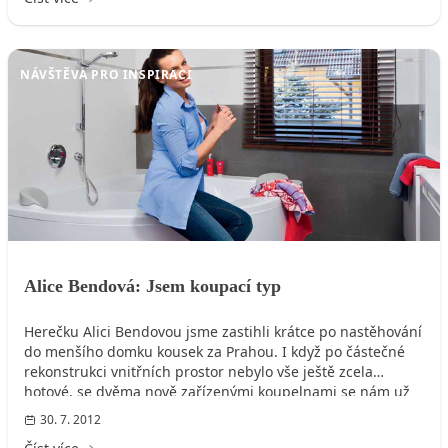
NÁVŠTĚVA PRO INSPIRACI
Alice Bendová: Jsem koupací typ
Herečku Alici Bendovou jsme zastihli krátce po nastěhování
do menšího domku kousek za Prahou. I když po částečné
rekonstrukci vnitřních prostor nebylo vše ještě zcela
hotové, se dvěma nově zařízenými koupelnami se nám už
mohla pochlubit.
30. 7. 2012