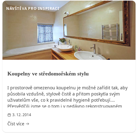
NÁVŠTĚVA PRO INSPIRACI
Koupelny ve středomořském stylu
I prostorově omezenou koupelnu je možné zařídit tak, aby
působila vzdušně, stylově čistě a přitom poskytla svým
uživatelům vše, co k pravidelné hygieně potřebují.
Přesvědčili jsme se o tom i v nedávno rekonstruovaném
domku, kde mají takové koupelny dvě.
3. 12. 2014
Číst více