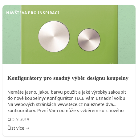
NÁVŠTĚVA PRO INSPIRACI
Konfigurátory pro snadný výběr designu koupelny
Nemáte jasno, jakou barvu použít a jaké výrobky zakoupit
do nové koupelny? Konfigurátor TECE Vám usnadní volbu.
Na webových stránkách www.tece.cz naleznete dva
konfigurátory. První Vám pomůže s výběrem sprchového
žlábku – TECEdrainline a druhý s výběrem ovládacího
5. 9. 2014
tlačítka pro WC.
Číst více