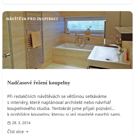
NÁVŠTĚVA PRO INSPIRACI
Nadčasové řešení koupelny
Při redakčních návštěvách se většinou setkáváme
s interiéry, které naplánoval architekt nebo návrhář
koupelnového studia. Tentokrát jsme přijali pozvání
k prohlídce koupelny, kterou si její majitelé navrhli sami.
Prioritami při výběru zařízení byly kvalita, funkce
28. 3. 2014
a minimalistický design, realizaci zajistilo opavské PMP
Číst více
STUDIO.