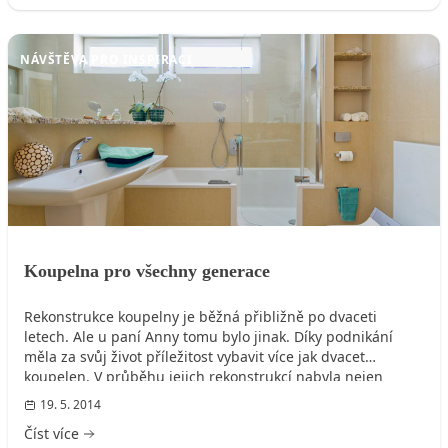
NÁVŠTĚVA PRO INSPIRACI
Koupelna pro všechny generace
Rekonstrukce koupelny je běžná přibližně po dvaceti
letech. Ale u paní Anny tomu bylo jinak. Díky podnikání
měla za svůj život příležitost vybavit více jak dvacet
koupelen. V průběhu jejich rekonstrukcí nabyla nejen
cenné zkušenosti, ale i praktické vychytávky, jak nejlépe
19. 5. 2014
zařídit moderní koupelnu. A tak se rozhodla řešení
Číst více
domácích koupelen vzít do vlastních rukou.