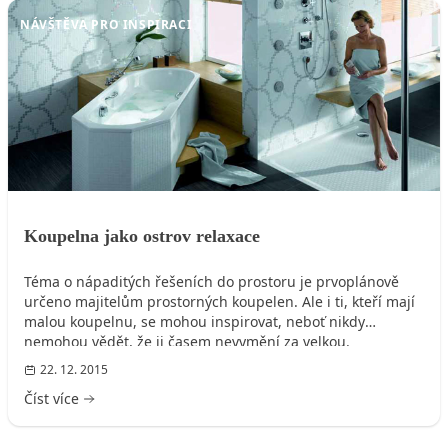
NÁVŠTĚVA PRO INSPIRACI
Koupelna jako ostrov relaxace
Téma o nápaditých řešeních do prostoru je prvoplánově
určeno majitelům prostorných koupelen. Ale i ti, kteří mají
malou koupelnu, se mohou inspirovat, neboť nikdy
nemohou vědět, že ji časem nevymění za velkou.
22. 12. 2015
Číst více