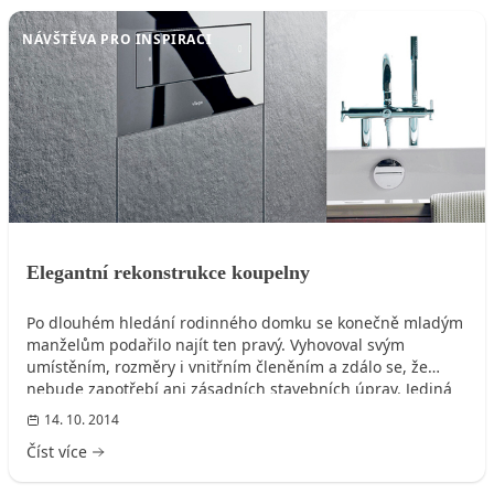
NÁVŠTĚVA PRO INSPIRACI
Elegantní rekonstrukce koupelny
Po dlouhém hledání rodinného domku se konečně mladým
manželům podařilo najít ten pravý. Vyhovoval svým
umístěním, rozměry i vnitřním členěním a zdálo se, že
nebude zapotřebí ani zásadních stavebních úprav. Jediná
místnost, se kterou noví majitelé nebyli spokojeni, byla
14. 10. 2014
koupelna, jejíž zařízení bylo nepraktické a nemoderní.
Číst více