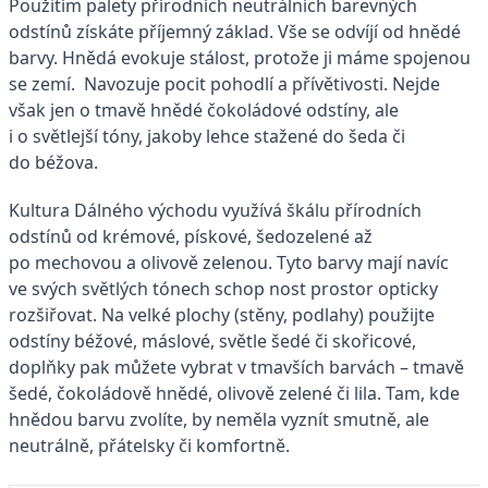
Použitím palety přírodních neutrálních barevných
odstínů získáte příjemný základ. Vše se odvíjí od hnědé
barvy. Hnědá evokuje stálost, protože ji máme spojenou
se zemí. Navozuje pocit pohodlí a přívětivosti. Nejde
však jen o tmavě hnědé čokoládové odstíny, ale
i o světlejší tóny, jakoby lehce stažené do šeda či
do béžova.
Kultura Dálného východu využívá škálu přírodních
odstínů od krémové, pískové, šedozelené až
po mechovou a olivově zelenou. Tyto barvy mají navíc
ve svých světlých tónech schop nost prostor opticky
rozšiřovat. Na velké plochy (stěny, podlahy) použijte
odstíny béžové, máslové, světle šedé či skořicové,
doplňky pak můžete vybrat v tmavších barvách – tmavě
šedé, čokoládově hnědé, olivově zelené či lila. Tam, kde
hnědou barvu zvolíte, by neměla vyznít smutně, ale
neutrálně, přátelsky či komfortně.