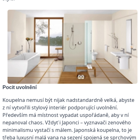
Pocit uvolnění
Koupelna nemusí být nijak nadstandardně velká, abyste
z ní vytvořili stylový interiér podporující uvolnění.
Především má místnost vypadat uspořádaně, aby v ní
nepanoval chaos. Vždyť i Japonci – vyznavači zenového
minimalismu vystačí s málem. Japonská koupelna, to je
třeba luxusní malá vana na sezení spojená se sprchovým