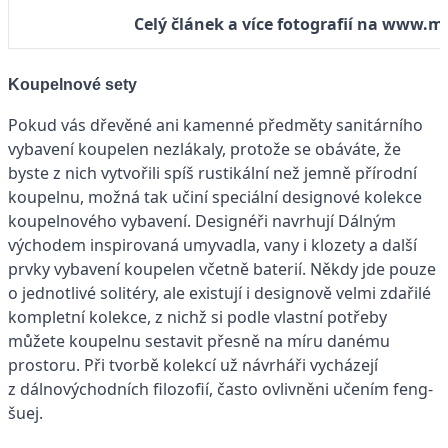
Celý článek a více fotografií na www.m
Koupelnové sety
Pokud vás dřevěné ani kamenné předměty sanitárního
vybavení koupelen nezlákaly, protože se obáváte, že
byste z nich vytvořili spíš rustikální než jemně přírodní
koupelnu, možná tak učiní speciální designové kolekce
koupelnového vybavení. Designéři navrhují Dálným
východem inspirovaná umyvadla, vany i klozety a další
prvky vybavení koupelen včetně baterií. Někdy jde pouze
o jednotlivé solitéry, ale existují i designově velmi zdařilé
kompletní kolekce, z nichž si podle vlastní potřeby
můžete koupelnu sestavit přesně na míru danému
prostoru. Při tvorbě kolekcí už návrháři vycházejí
z dálnovýchodních filozofií, často ovlivněni učením feng-
šuej.