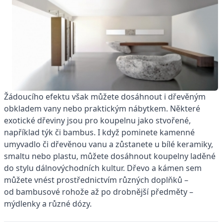
Žádoucího efektu však můžete dosáhnout i dřevěným
obkladem vany nebo praktickým nábytkem. Některé
exotické dřeviny jsou pro koupelnu jako stvořené,
například týk či bambus. I když pominete kamenné
umyvadlo či dřevěnou vanu a zůstanete u bílé keramiky,
smaltu nebo plastu, můžete dosáhnout koupelny laděné
do stylu dálnovýchodních kultur. Dřevo a kámen sem
můžete vnést prostřednictvím různých doplňků –
od bambusové rohože až po drobnější předměty –
mýdlenky a různé dózy.