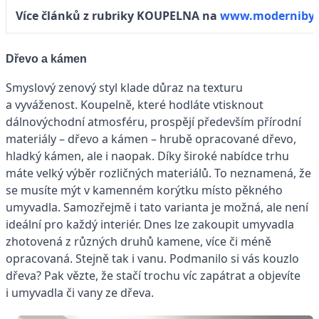
Více článků z rubriky KOUPELNA na
www.modernibyt
Dřevo a kámen
Smyslový zenový styl klade důraz na texturu
a vyváženost. Koupelně, které hodláte vtisknout
dálnovýchodní atmosféru, prospějí především přírodní
materiály – dřevo a kámen – hrubě opracované dřevo,
hladký kámen, ale i naopak. Díky široké nabídce trhu
máte velký výběr rozličných materiálů. To neznamená, že
se musíte mýt v kamenném korýtku místo pěkného
umyvadla. Samozřejmě i tato varianta je možná, ale není
ideální pro každý interiér. Dnes lze zakoupit umyvadla
zhotovená z různých druhů kamene, více či méně
opracovaná. Stejně tak i vanu. Podmanilo si vás kouzlo
dřeva? Pak vězte, že stačí trochu víc zapátrat a objevíte
i umyvadla či vany ze dřeva.