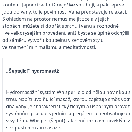
koutem. Japonci se totiž nejdříve sprchují, a pak teprve
jdou do vany, to je povinnost. Vana představuje relaxaci.
S ohledem na prostor nemusíme jít zcela v jejich
stopách, můžete si dopřát sprchu i vanu a rozhodně
i ve velkorysejším provedení, aniž byste se úplně odchýlili
od záměru vytvořit koupelnu v zenovém stylu
ve znamení minimalismu a meditativnosti.
„Šeptající“ hydromasáž
Hydromasážní systém Whisper je ojedinělou novinkou s
trhu. Nabízí uvolňující masáž, kterou zajišťuje směs vody
dna vany. Je charakteristický tichým a úsporným prov
systémům pracuje s jedním agregátem a neobsahuje dmy
v systému Whisper (šepot) tak není ohrožen obvyklým
se spuštěním airmasáže.