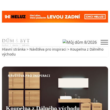
Skip to content
Men
Hlavní stránka
>
Návštěva pro inspiraci
> Koupelna z Dálného
východu
Zpět na Návštěva pro inspiraci
NÁVŠTĚVA PRO INSPIRACI
Koupelna z Dálného východu