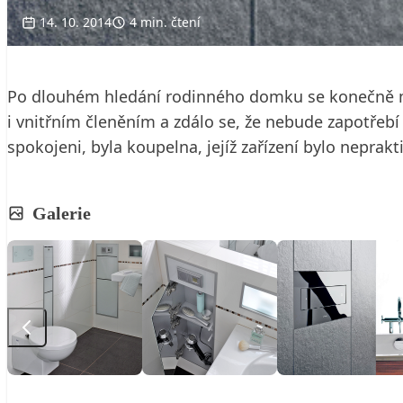
14. 10. 2014
4 min. čtení
Po dlouhém hledání rodinného domku se konečně m
i vnitřním členěním a zdálo se, že nebude zapotřebí
spokojeni, byla koupelna, jejíž zařízení bylo neprak
Galerie