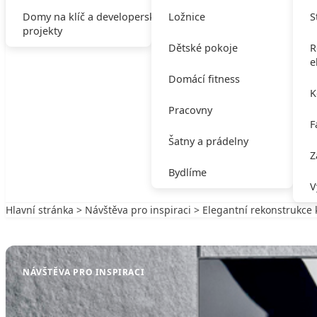
Domy na klíč a developerské
Ložnice
S
projekty
Dětské pokoje
R
e
Domácí fitness
K
Pracovny
F
Šatny a prádelny
Z
Bydlíme
V
Hlavní stránka
>
Návštěva pro inspiraci
> Elegantní rekonstrukce
Zpět na Návštěva pro inspiraci
NÁVŠTĚVA PRO INSPIRACI