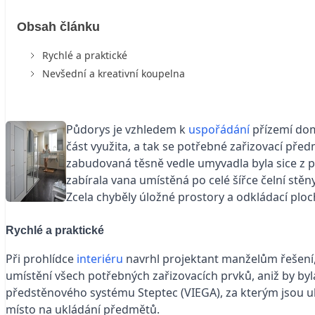
Obsah článku
Rychlé a praktické
Nevšední a kreativní koupelna
Půdorys je vzhledem k
uspořádání
přízemí dom
část využita, a tak se potřebné zařizovací př
zabudovaná těsně vedle umyvadla byla sice z 
zabírala vana umístěná po celé šířce čelní st
Zcela chyběly úložné prostory a odkládací ploc
Rychlé a praktické
Při prohlídce
interiéru
navrhl projektant manželům řešení
umístění všech potřebných zařizovacích prvků, aniž by b
předstěnového systému Steptec (VIEGA), za kterým jsou uk
místo na ukládání předmětů.