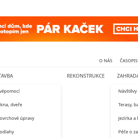
O NÁS
ČASOPIS
TAVBA
REKONSTRUKCE
ZAHRAD
vépomocí
Návštěvy
kna, dveře
Terasy, b
ovrchové úpravy
Jezírka a
odlahy
Péče o z