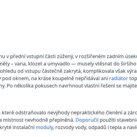
u v přední vstupní části zúžený, v rozšířeném zadním úsek
edměty – vana, klozet a umyvadlo — musely vtěsnat do širší
pohledu od vstupu částečně zakrytá, komplikovala však výr
ěny pod oknem, na kráse koupelně nepřidával ani
radiátor
top
hy. Po několika pokusech navrhnout vlastní řešení se majite
, které odstraňovalo nevýhody nepraktického členění a zá
yla místnost nevhodně přeplněná.
Doporučil
použití stavebn
ryté instalační
moduly
, rozvody vody, odpadů i tepla a nav