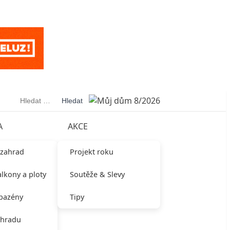
Vyhledávání
A
AKCE
 zahrad
Projekt roku
alkony a ploty
Soutěže & Slevy
 bazény
Tipy
ahradu