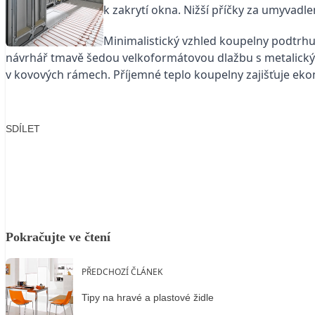
k zakrytí okna. Nižší příčky za umyvadl
Minimalistický vzhled koupelny podtrh
návrhář tmavě šedou velkoformátovou dlažbu s metalic
v kovových rámech. Příjemné teplo koupelny zajišťuje ek
SDÍLET
Facebook
X
LinkedIn
Email
Pokračujte ve čtení
PŘEDCHOZÍ ČLÁNEK
Tipy na hravé a plastové židle