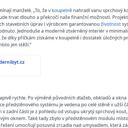
ínají manželé. „To, že v
koupelně
nahradí vanu sprchový k
ude trvat dlouho a překročí naše finanční možnosti. Projek
ných stavebních úprav i výrobcem garantovanou
životnost
sy
dnuto. Jednoduše a moderně ztvárněný interiér v minimali
 že díky příčkám získáme v koupelně i dostatek úložných pr
sto jen stěží.“
ernibyt.cz
pivě rychle. Po výměně původních dlažeb, obkladů a okna 
ce předstěnového systému je vedena po celé stěně v užší čá
m
v zadní části je z pohledu od vstupu ukrytý sprchový kout,
vým oknem. Také tady zbylo v předstěnovém modulu místo
i
řešení umocňují posuvná zrcadla nad umyvadlem, která zá