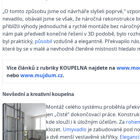
„O tomto způsobu jsme od návrháře slyšeli poprvé,“ vzpom
nevadilo, obávali jsme se však, že náročná rekonstrukce b
přiblížil výhody jednoduché a rychlé montáže bez nároč
nám pak předvedl konečné řešení v 3D podobě, bylo rozho
byl praktický,
působil
vzdušně a elegantně. Překvapilo nás,
které by se v malé a nevhodně členěné místnosti hledalo mí
Více článků z rubriky KOUPELNA najdete na
www.mod
nebo
www.mujdum.cz
.
Nevšední a kreativní koupelna
Montáž celého systému proběhla překva
jen „čisté“ dokončovací práce. Konstruk
kde slouží i k úložným účelům. Za
rohe
klozet.
Umyvadlo
je zabudované pod no
a dvě menší vestavěné skříňky.
Eleganc