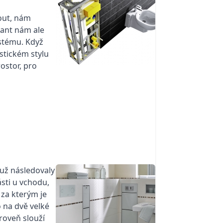
out, nám
tant nám ale
stému. Když
stickém stylu
ostor, pro
už následovaly
sti u vchodu,
 za kterým je
 na dvě velké
roveň slouží