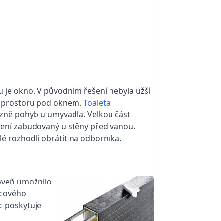
u je okno. V původním řešení nebyla užší
ho prostoru pod oknem.
Toaleta
azně pohyb u umyvadla. Velkou část
ení zabudovaný u stěny před vanou.
lé rozhodli obrátit na odborníka.
roveň umožnilo
icového
íc poskytuje