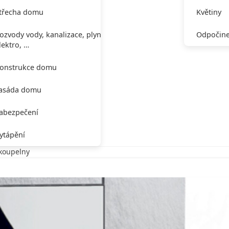
třecha domu
Květiny
ozvody vody, kanalizace, plynu,
Odpočine
lektro, …
onstrukce domu
asáda domu
abezpečení
ytápění
 koupelny