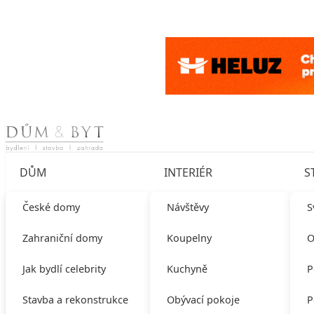
Skip to content
DŮM
INTERIÉR
S
České domy
Návštěvy
S
Zahraniční domy
Koupelny
O
Jak bydlí celebrity
Kuchyně
P
Stavba a rekonstrukce
Obývací pokoje
P