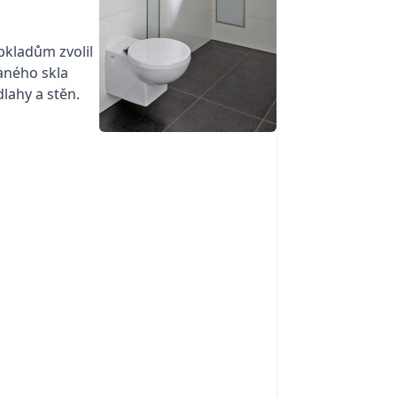
bkladům zvolil
vaného skla
lahy a stěn.