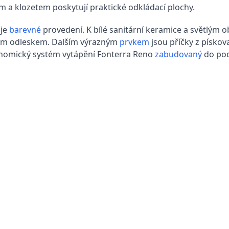
em a klozetem poskytují praktické odkládací plochy.
uje
barevné
provedení. K bílé sanitární keramice a světlým o
kým odleskem. Dalším výrazným
prvkem
jsou příčky z písko
onomický systém vytápění Fonterra Reno
zabudovaný
do pod