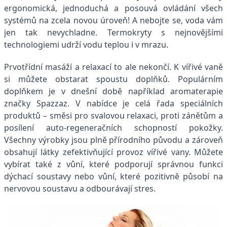
ergonomická, jednoduchá a posouvá ovládání všech
systémů na zcela novou úroveň! A nebojte se, voda vám
jen tak nevychladne. Termokryty s nejnovějšími
technologiemi udrží vodu teplou i v mrazu.
Prvotřídní masáží a relaxací to ale nekončí. K vířivé vaně
si můžete obstarat spoustu doplňků. Populárním
doplňkem je v dnešní době například aromaterapie
značky Spazzaz. V nabídce je celá řada speciálních
produktů – směsi pro svalovou relaxaci, proti zánětům a
posílení auto-regeneračních schopností pokožky.
Všechny výrobky jsou plně přírodního původu a zároveň
obsahují látky zefektivňující provoz vířivé vany. Můžete
vybírat také z vůní, které podporují správnou funkci
dýchací soustavy nebo vůní, které pozitivně působí na
nervovou soustavu a odbourávají stres.