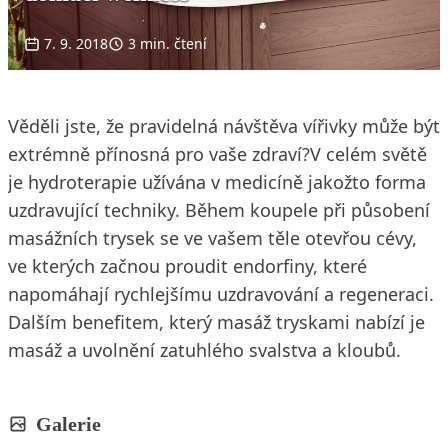
7. 9. 2018
3 min. čtení
Věděli jste, že pravidelná návštěva vířivky může být
extrémně přínosná pro vaše zdraví?V celém světě
je hydroterapie užívána v medicíně jakožto forma
uzdravující techniky. Během koupele při působení
masážních trysek se ve vašem těle otevřou cévy,
ve kterých začnou proudit endorfiny, které
napomáhají rychlejšímu uzdravování a regeneraci.
Dalším benefitem, který masáž tryskami nabízí je
masáž a uvolnění zatuhlého svalstva a kloubů.
Galerie