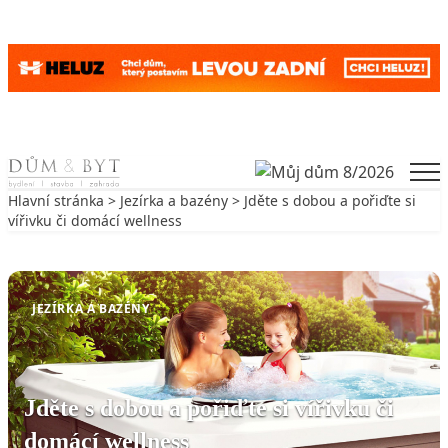
Skip to content
Men
Hlavní stránka
>
Jezírka a bazény
> Jděte s dobou a pořiďte si
vířivku či domácí wellness
Zpět na Jezírka a bazény
JEZÍRKA A BAZÉNY
Jděte s dobou a pořiďte si vířivku či
domácí wellness