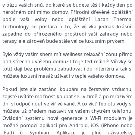
v oázu vašich snů, do které se budete těšit každý den po
náročném dni mimo domov. Přírodní dřevěné opláštění
podle vaší volby nebo opláštění Lacan Thermal
Technology se postará o to, že vířivka jednak krásně
zapadne do přirozeného prostředí vaší zahrady nebo
terasy, ale zároveň bude stále velice luxusním prvkem.
Bylo vždy vaším snem mít wellness relaxační zónu přímo
pod střechou vašeho domu? I to je teď reálné! Vířivky se
totiž dají bez problému zabudovat i do interiéru a tak si
můžete luxusní masáž užívat i v teple vašeho domova.
Pokud jste ale zastánci koupání na čerstvém vzduchu,
zajisté uvítáte možnost koupat se i v zimě a po mrazivém
dni si odpočinout ve vířivé vaně. A co víc? Teplotu vody si
můžete už předem nastavit ve vašem chytrém telefonu!
Ovládání systému nové generace s Wi-Fi modulem je
možné pomocí aplikací pro Android, iOS (iPhone nebo
iPad) či Symbian. Aplikace je plně uživatelsky