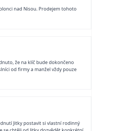
blonci nad Nisou. Prodejem tohoto
odnuto, že na klíč bude dokončeno
lníci od firmy a manžel vždy pouze
nutí Jitky postavit si vlastní rodinný
se chtěli od Jitky dozvědět konkrétní