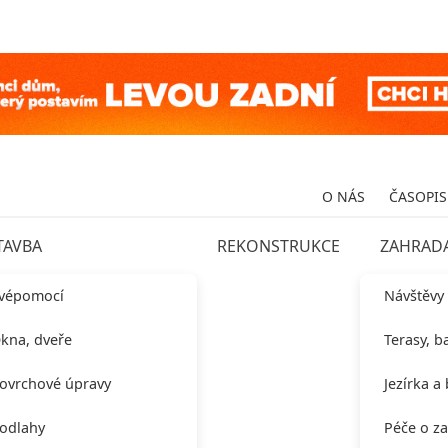
O NÁS
ČASOPIS
TAVBA
REKONSTRUKCE
ZAHRAD
vépomocí
Návštěvy
kna, dveře
Terasy, b
ovrchové úpravy
Jezírka a
odlahy
Péče o z