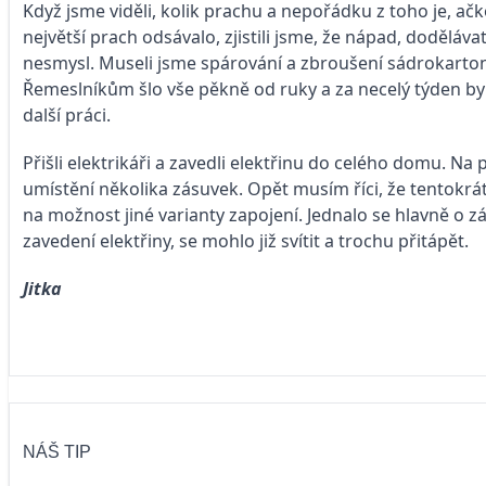
Když jsme viděli, kolik prachu a nepořádku z toho je, ačk
největší prach odsávalo, zjistili jsme, že nápad, doděláv
nesmysl. Museli jsme spárování a zbroušení sádrokarton
Řemeslníkům šlo vše pěkně od ruky a za necelý týden by
další práci.
Přišli elektrikáři a zavedli elektřinu do celého domu. Na p
umístění několika zásuvek. Opět musím říci, že tentokrát 
na možnost jiné varianty zapojení. Jednalo se hlavně o z
zavedení elektřiny, se mohlo již svítit a trochu přitápět.
Jitka
NÁŠ TIP