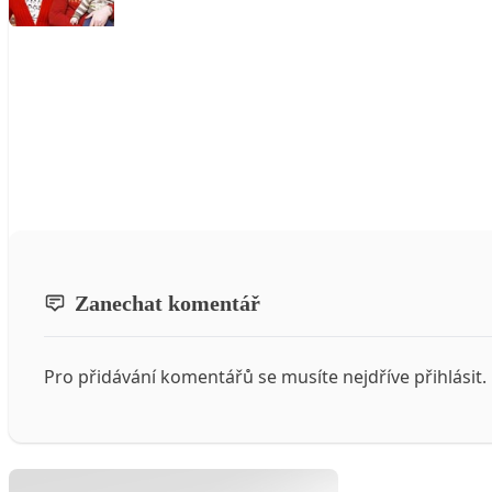
Zanechat komentář
Pro přidávání komentářů se musíte nejdříve
přihlásit
.