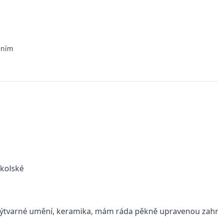
áním
kolské
ýtvarné umění, keramika, mám ráda pěkně upravenou zah