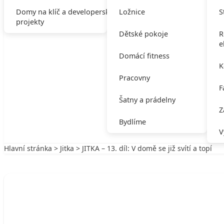
Domy na klíč a developerské
Ložnice
S
projekty
Dětské pokoje
R
e
Domácí fitness
K
Pracovny
F
Šatny a prádelny
Z
Bydlíme
V
Hlavní stránka
>
Jitka
> JITKA – 13. díl: V domě se již svítí a topí
Zpět na Jitka
JITKA
JITKA – 13. díl: V domě se již svítí a top