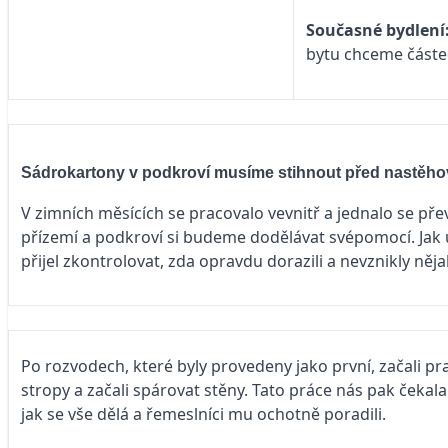
Současné bydlení
bytu chceme částe
Sádrokartony v podkroví musíme stihnout před nastěh
V zimních měsících se pracovalo vevnitř a jednalo se př
přízemí a podkroví si budeme dodělávat svépomocí. Jak u
přijel zkontrolovat, zda opravdu dorazili a nevznikly něj
Po rozvodech, které byly provedeny jako první, začali p
stropy a začali spárovat stěny. Tato práce nás pak čekala 
jak se vše dělá a řemeslníci mu ochotně poradili.