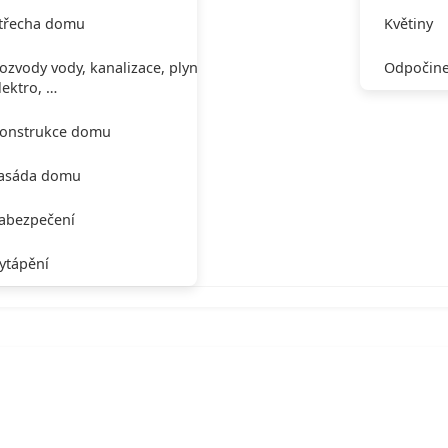
třecha domu
Květiny
ozvody vody, kanalizace, plynu,
Odpočine
lektro, …
onstrukce domu
asáda domu
abezpečení
ytápění
í