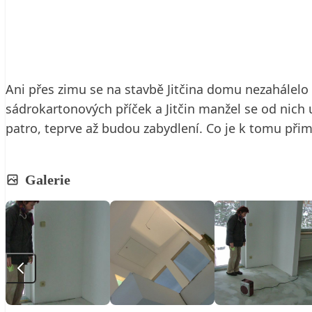
26. 11. 2009
3 min. čtení
Ani přes zimu se na stavbě Jitčina domu nezahálelo 
sádrokartonových příček a Jitčin manžel se od nich 
patro, teprve až budou zabydlení. Co je k tomu při
Galerie