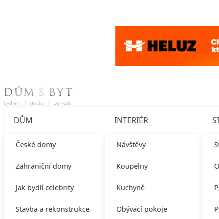
Skip to content
DŮM
INTERIÉR
S
České domy
Návštěvy
S
Zahraniční domy
Koupelny
O
Jak bydlí celebrity
Kuchyně
P
Stavba a rekonstrukce
Obývací pokoje
P