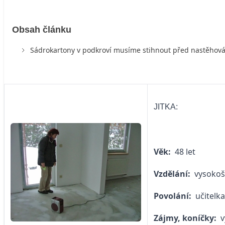
Obsah článku
Sádrokartony v podkroví musíme stihnout před nastěhov
JITKA:
Věk:
48 let
Vzdělání:
vysokoš
Povolání:
učitelka
Zájmy, koníčky:
v