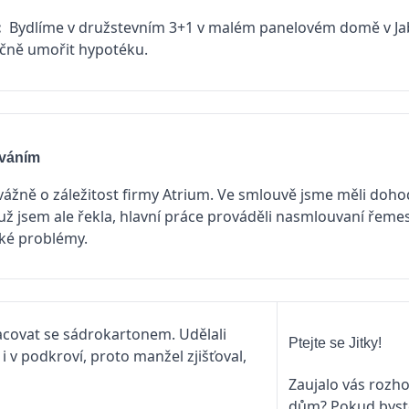
:
Bydlíme v družstevním 3+1 v malém panelovém domě v Ja
čně umořit hypotéku.
ováním
evážně o záležitost firmy Atrium. Ve smlouvě jsme měli doh
ž jsem ale řekla, hlavní práce prováděli nasmlouvaní řemes
aké problémy.
racovat se sádrokartonem. Udělali
Ptejte se Jitky!
i v podkroví, proto manžel zjišťoval,
Zaujalo vás rozhod
dům? Pokud byste 