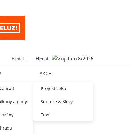
Vyhledávání
A
AKCE
 zahrad
Projekt roku
alkony a ploty
Soutěže & Slevy
 bazény
Tipy
ahradu