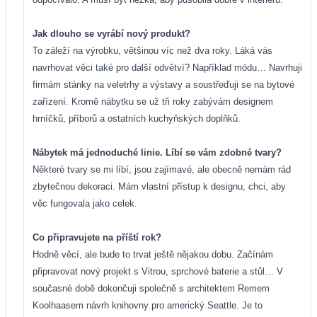
Jak dlouho se vyrábí nový produkt?
To záleží na výrobku, většinou víc než dva roky. Láká vás
navrhovat věci také pro další odvětví? Například módu… Navrhuji
firmám stánky na veletrhy a výstavy a soustřeďuji se na bytové
zařízení. Kromě nábytku se už tři roky zabývám designem
hrníčků, příborů a ostatních kuchyňských doplňků.
Nábytek má jednoduché linie. Líbí se vám zdobné tvary?
Některé tvary se mi líbí, jsou zajímavé, ale obecně nemám rád
zbytečnou dekoraci. Mám vlastní přístup k designu, chci, aby
věc fungovala jako celek.
Co připravujete na příští rok?
Hodně věcí, ale bude to trvat ještě nějakou dobu. Začínám
připravovat nový projekt s Vitrou, sprchové baterie a stůl… V
současné době dokončuji společně s architektem Remem
Koolhaasem návrh knihovny pro americký Seattle. Je to