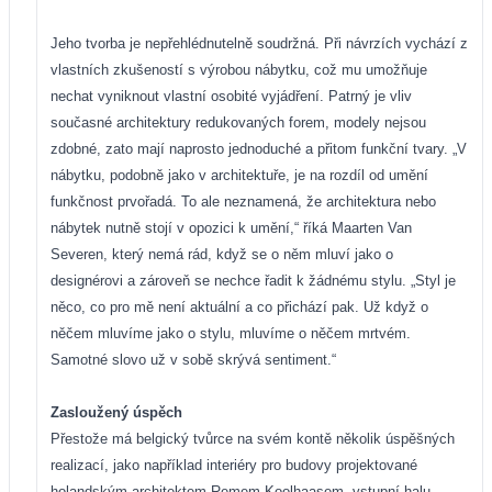
Jeho tvorba je nepřehlédnutelně soudržná. Při návrzích vychází z
vlastních zkušeností s výrobou nábytku, což mu umožňuje
nechat vyniknout vlastní osobité vyjádření. Patrný je vliv
současné architektury redukovaných forem, modely nejsou
zdobné, zato mají naprosto jednoduché a přitom funkční tvary. „V
nábytku, podobně jako v architektuře, je na rozdíl od umění
funkčnost prvořadá. To ale neznamená, že architektura nebo
nábytek nutně stojí v opozici k umění,“ říká Maarten Van
Severen, který nemá rád, když se o něm mluví jako o
designérovi a zároveň se nechce řadit k žádnému stylu. „Styl je
něco, co pro mě není aktuální a co přichází pak. Už když o
něčem mluvíme jako o stylu, mluvíme o něčem mrtvém.
Samotné slovo už v sobě skrývá sentiment.“
Zasloužený úspěch
Přestože má belgický tvůrce na svém kontě několik úspěšných
realizací, jako například interiéry pro budovy projektované
holandským architektem Remem Koolhaasem, vstupní halu