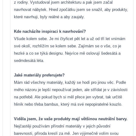
z rodiny. Vystudoval jsem architekturu a pak jsem začal
navrhovat nábytek. Hned zpočátku jsem se snažil, aby produkty,
které navrhuji, byly reálné a aby zaujaly.
Kde nacházíte inspiraci k navrhování?
Všude kolem sebe. Je mi čtyřicet pět let a už od tří let vnímám
své okolí, rozhlížím se kolem sebe. Zajímám se o vše, co je
hezké a co se týká designu. Nejvíce mě oslovují šedesátá a
sedmdesátá léta.
Jaké materiály preferujete?
Mám rád všechny materiály, každý se hodí pro jinou věc. Podle
mého názoru je lepší nepoužívat jeden, ale střídat je v závislosti
na potřebě. Ale pokud bych si měl přece jen vybrat, tak určitě
hliník nebo třeba bambus, který má své nepopiratelné kouzlo.
Viděla jsem, že vaše produkty mají většinou neutrální barvy.
Nejčastěji používám přírodní materiály v jejich původní
barevnosti, příroda kreslí za mě. Jen výjimečně volím svou