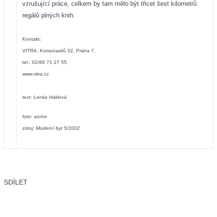
vzrušující práce, celkem by tam mělo být třicet šest kilometrů
regálů plných knih.
Kontakt:
VITRA, Komunardů 32, Praha 7,
tel.: 02/66 71 27 55
www.vitra.cz
text: Lenka Haklová
foto: archiv
zdroj: Moderní byt 5/2002
SDÍLET
Facebook
X
LinkedIn
Email