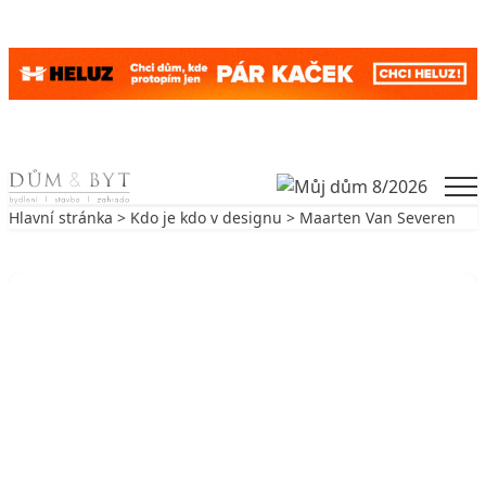
Skip to content
Men
Hlavní stránka
>
Kdo je kdo v designu
> Maarten Van Severen
Zpět na Kdo je kdo v designu
KDO JE KDO V DESIGNU
Maarten Van Severen
21. 8. 2003
7 min. čtení