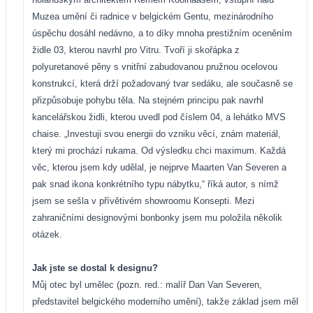
Muzea umění či radnice v belgickém Gentu, mezinárodního
úspěchu dosáhl nedávno, a to díky mnoha prestižním oceněním
židle 03, kterou navrhl pro Vitru. Tvoří ji skořápka z
polyuretanové pěny s vnitřní zabudovanou pružnou ocelovou
konstrukcí, která drží požadovaný tvar sedáku, ale současně se
přizpůsobuje pohybu těla. Na stejném principu pak navrhl
kancelářskou židli, kterou uvedl pod číslem 04, a lehátko MVS
chaise. „Investuji svou energii do vzniku věcí, znám materiál,
který mi prochází rukama. Od výsledku chci maximum. Každá
věc, kterou jsem kdy udělal, je nejprve Maarten Van Severen a
pak snad ikona konkrétního typu nábytku,“ říká autor, s nímž
jsem se sešla v přívětivém showroomu Konsepti. Mezi
zahraničními designovými bonbonky jsem mu položila několik
otázek.
Jak jste se dostal k designu?
Můj otec byl umělec (pozn. red.: malíř Dan Van Severen,
představitel belgického moderního umění), takže základ jsem měl