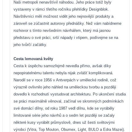
Naši metropoli nenavštívil náhodou. Jeho práce totiž byly
vystaveny v rámci třetího ročníku přehlídky Designblok.
Návštěvníci měli možnost vidět jeho nejnovější produkty a
zároveň se zúčastnit autorovy přednášky. Než vám nabídneme
rozhovor s tímto nevšedním návrhářem, který má jasnou
představu o své
práci, srší nápady i vtipem, podívejme se na
jeho tvůrčí začátky.
Cesta lemovaná květy
Cesta k úspěchu samozřejmě nevedla přímo, avšak díky
nepopiratelnému talentu nebyla nijak zvlášť komplikovaná.
Narodil se v roce 1956 v Antverpách v umělecké rodině, což
výrazně ovlivnilo jeho náhled na uměleckou tvorbu a později
dovedlo k rozhodnutí vystudovat architekturu. Po ukončení studia
se práci maximálně věnoval, začínal ve skromných podmínkách
své domácí dílny, od roku 1987 vedl dílnu, kde se vyráběly
limitované série jeho návrhů a o sedm let později se začaly
některé kusy vyrábět průmyslově, dnes už šesti světovými
výrobci (Vitra, Top Mouton, Obumex, Light, BULO a Edra Mazei).