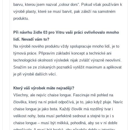
barvu, kterou jsem nazval „colour dors“. Pokud však používám k
výrobě plasty, které se musí barvit, pak záleží na samotném
produktu.
Při návrhu židle 03 pro Vitru vaši práci ovlivňovalo mnoho
lidí. Nevadí vám to?
Na výrobě nového produktu vždy spolupracuje mnoho lidí, je to
týmová práce. Připravím základní koncept a technické ani
technologické okolnosti výsledek nijak zvlášť výrazně neovlivní.
Snažím se ze získaných poznatků vytěžit maximum a aplikovat
je při výrobě dalších věcí.
Který váš výrobek máte nejraději?
Všechny, ale nejvíc chaise longue. Fascinuje mě pohled na
člověka, který na ní právě odpočívá, je to, jako když pluje. Navíc
chaise longue je jako bota. Každý člověk má rozdílný tvar i
velikost nohy, bota musí perfektně sednout a stejné to je i s
chaise longue – musí být měkká, pohodlná, aby se v ní dobře
odpočívalo. A musí být hezká, aby působila dobře v interiéru.