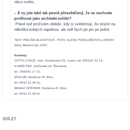
něco svého.
– A vy jste také tak pevně přesvědčený, že se nechcete
profilovat jako architekt-solitér?
Právě teď prožívám období, kdy si uvědomuji, že stojím na
několika kolejích najednou, ale měl bych jet jen po jedné.
TEXT: PAVLÍNA BLAHOTOVÁ ,
FOTO: ALENA PODOLNÍKOVÁ a ARCHIV
Zdroj: Moderní byt 10/01
Kontakty:
COTTO LYSICE, nám. Osvobození 51, Lysice, tel: 0501/47 22 13;
H–NÁBYTEK, Uničovská 34, Šternberk,
tel.: 0643/41 17 31;
EPULUM, Sirotkova 45, Brno,
tel: 05/41 21 48 41;
MANIAC INTERIER, Sirotkova 45, Brno,
tel: 05/41 21 48 41
SDÍLET
Facebook
X
LinkedIn
Email