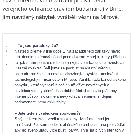
návrh interiérového zařízení pro Kancelář
veřejného ochránce práv (ombudsmana) v Brně.
Jím navržený nábytek vyráběli vězni na Mírově.
– To jsou paradoxy, že?
Naštěstí žijeme v jiné době… Na začátku této zakázky navíc
stál docela zajímavý nápad pana doktora Motejla, který přišel na
to, jak státní peníze uvolněné na vybavení kanceláře investovat
vlastně dvakrát. Byli jsme se podívat na vlastní výrobu,
posoudili možnosti a navrhli odpovídající systém, adekvátní
technologickým možnostem Mírova. Vznikla řada kancelářského
nábytku, která vychází z našich už dříve navržených a
osvědčených systémů. Pan doktor Motejl si navíc přál, aby
interiér působil skromně a nevyvolával sebemenší dojem
nadřazenosti nebo exkluzivity.
– Jste tedy s výsledkem spokojený?
S výsledkem jsem vcelku spokojený. Mrzí mě snad jen
maličkost, že jsem nedokázal českého ombudsmana přesvědčit,
aby do svého úřadu více pustil barvy. Trval na bílých stěnách v