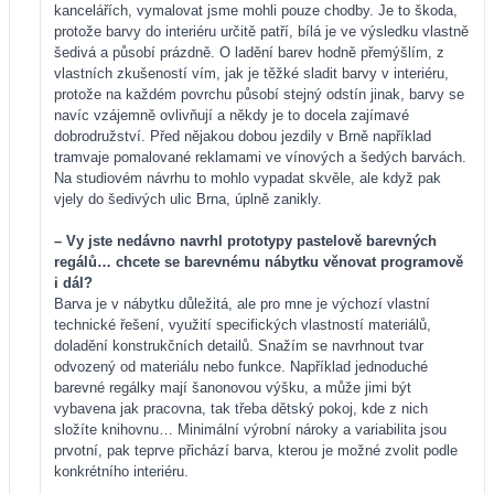
kancelářích, vymalovat jsme mohli pouze chodby. Je to škoda,
protože barvy do interiéru určitě patří, bílá je ve výsledku vlastně
šedivá a působí prázdně. O ladění barev hodně přemýšlím, z
vlastních zkušeností vím, jak je těžké sladit barvy v interiéru,
protože na každém povrchu působí stejný odstín jinak, barvy se
navíc vzájemně ovlivňují a někdy je to docela zajímavé
dobrodružství. Před nějakou dobou jezdily v Brně například
tramvaje pomalované reklamami ve vínových a šedých barvách.
Na studiovém návrhu to mohlo vypadat skvěle, ale když pak
vjely do šedivých ulic Brna, úplně zanikly.
– Vy jste nedávno navrhl prototypy pastelově barevných
regálů… chcete se barevnému nábytku věnovat programově
i dál?
Barva je v nábytku důležitá, ale pro mne je výchozí vlastní
technické řešení, využití specifických vlastností materiálů,
doladění konstrukčních detailů. Snažím se navrhnout tvar
odvozený od materiálu nebo funkce. Například jednoduché
barevné regálky mají šanonovou výšku, a může jimi být
vybavena jak pracovna, tak třeba dětský pokoj, kde z nich
složíte knihovnu… Minimální výrobní nároky a variabilita jsou
prvotní, pak teprve přichází barva, kterou je možné zvolit podle
konkrétního interiéru.