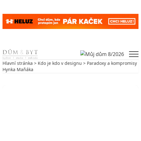
Skip to content
Men
Hlavní stránka
>
Kdo je kdo v designu
> Paradoxy a kompromisy
Hynka Maňáka
Zpět na Kdo je kdo v designu
KDO JE KDO V DESIGNU
Paradoxy a kompromisy Hynka
Maňáka
12. 5. 2002
4 min. čtení