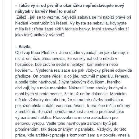
– Takže vy si od prvního okamžiku nepředstavujete nový
nábytek v barvě? Není to nuda?
Záleží, jak se to vezme. Největší zábava se mi nabízí právě při
hledání konstrukčních řešení. Vy byste se nebavila, kdybyste
měla řešit třeba šatní skříň ředitele banky, která zároveň slouží
jako tajný únikový východ?
– Bavila.
Obdivuji třeba Plečnika. Jeho studie vypadají jen jako kresby, o
nichž si můžu představovat, že vznikly nahodile někde v
hospůdce, kde zrovna seděl s nějakým kameníkem nebo
kovářem… Výsledná realizace ale pak vždycky přesně odpovídá
předloze. On prostě věděl, o co jde, rozuměl materiálu, řemeslu
a podle toho navrhoval. Jiným takovým člověkem, kterého
obdivuji, byla moje maminka. Nakreslil jsem stovky kuchyní a
mohl bych si proto myslet, že to už umím dokonale. Maminka
mě ale vždycky dostala tím, že se na mé návrhy podívala a
pokaždé přišla s další variantou řešení, která lépe řešila některý
z problémů. Bohužel neměla možnost se více profilovat jako
výrazná architektka. Pracovala na mnoha zakázkách pro
sériovou výrobu. Vedle toho navrhovala zařízení bytů jak
prominentům, tak třeba známým v paneláku. Vždycky do této
práce, kde architekt pracuje s kompromisem a v pokoře, vnesla