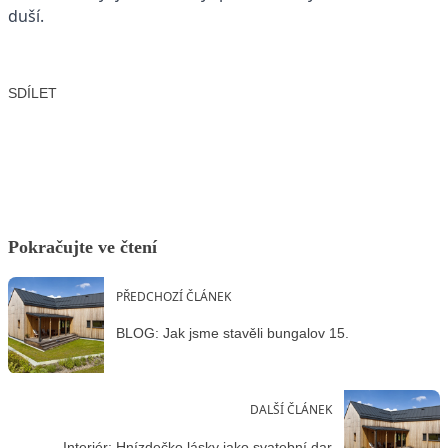
duší.
SDÍLET
Facebook
X
LinkedIn
Email
Pokračujte ve čtení
PŘEDCHOZÍ ČLÁNEK
BLOG: Jak jsme stavěli bungalov 15.
DALŠÍ ČLÁNEK
Interiér: Hnízdečko lásky jako svatební dar