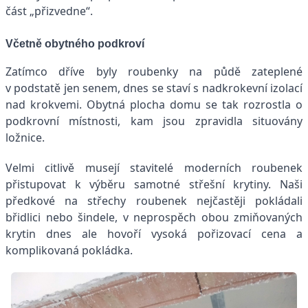
část „přizvedne“.
Včetně obytného podkroví
Zatímco dříve byly roubenky na půdě zateplené
v podstatě jen senem, dnes se staví s nadkrokevní izolací
nad krokvemi. Obytná plocha domu se tak rozrostla o
podkrovní místnosti, kam jsou zpravidla situovány
ložnice.
Velmi citlivě musejí stavitelé moderních roubenek
přistupovat k výběru samotné střešní krytiny. Naši
předkové na střechy roubenek nejčastěji pokládali
břidlici nebo šindele, v neprospěch obou zmiňovaných
krytin dnes ale hovoří vysoká pořizovací cena a
komplikovaná pokládka.