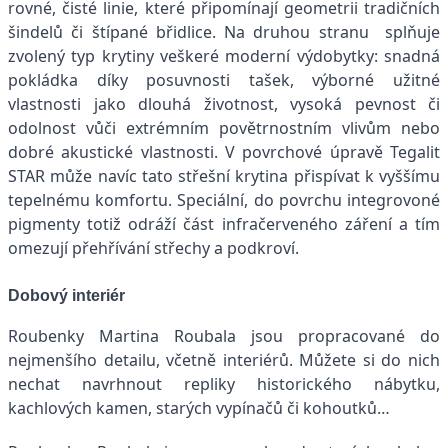
rovné, čisté linie, které připomínají geometrii tradičních
šindelů či štípané břidlice. Na druhou stranu splňuje
zvolený typ krytiny veškeré moderní výdobytky: snadná
pokládka díky posuvnosti tašek, výborné užitné
vlastnosti jako dlouhá životnost, vysoká pevnost či
odolnost vůči extrémním povětrnostním vlivům nebo
dobré akustické vlastnosti. V povrchové úpravě Tegalit
STAR může navíc tato střešní krytina přispívat k vyššímu
tepelnému komfortu. Speciální, do povrchu integrovoné
pigmenty totiž odráží část infračerveného záření a tím
omezují přehřívání střechy a podkroví.
Dobový interiér
Roubenky Martina Roubala jsou propracované do
nejmenšího detailu, včetně interiérů. Můžete si do nich
nechat navrhnout repliky historického nábytku,
kachlových kamen, starých vypínačů či kohoutků…