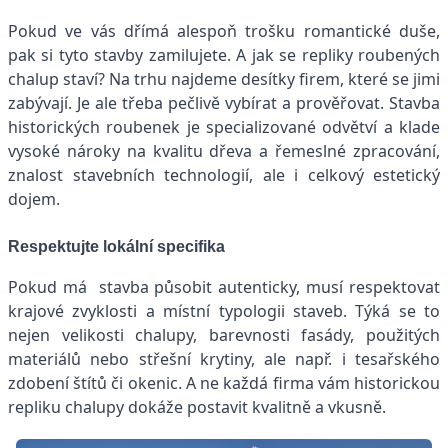
Pokud ve vás dřímá alespoň trošku romantické duše,
pak si tyto stavby zamilujete. A jak se repliky roubených
chalup staví? Na trhu najdeme desítky firem, které se jimi
zabývají. Je ale třeba pečlivě vybírat a prověřovat. Stavba
historických roubenek je specializované odvětví a klade
vysoké nároky na kvalitu dřeva a řemeslné zpracování,
znalost stavebních technologií, ale i celkový estetický
dojem.
Respektujte lokální specifika
Pokud má stavba působit autenticky, musí respektovat
krajové zvyklosti a místní typologii staveb. Týká se to
nejen velikosti chalupy, barevnosti fasády, použitých
materiálů nebo střešní krytiny, ale např. i tesařského
zdobení štítů či okenic. A ne každá firma vám historickou
repliku chalupy dokáže postavit kvalitně a vkusně.