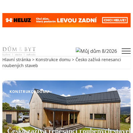
Skip to content
Men
Hlavní stránka
>
Konstrukce domu
> Česko zažívá renesanci
roubených staveb
Zpět na Konstrukce domu
KONSTRUKCE DOMU
Česko zažívá renesanci roubených staveb