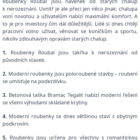
Roubenky Roubal jsou navenek od starých chalup
k nerozeznání. Uvnitř je ale přeci jen něco jinak: chalupa
voní novotou a uživatelům nabízí maximální komfort. A
to je pro investory čím dál důležitější. Lidé si dnes chtějí
pracovní volno užívat, věnovat se koníčkům a sportu,
nikoliv zdlouhavým opravám starých chalup.
1.
Roubenky Roubal jsou takřka k nerozeznání od
původních staveb.
2.
Moderní roubenky jsou poloroubené stavby – roubení
se umisťuje na podezdívku.
3.
Betonová taška Bramac Tegalit nabízí moderní řešení
se všemi výhodami skládané krytiny.
4.
Moderní roubenky se dnes většinou staví s obytným
podkrovím.
5.
Roubenky jsou určeny pro všechny s romantickou