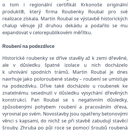
o tom i regionální certifikát Krkonoše originální
produkt®, který firma Roubenky Roubal pro své
realizace získala. Martin Roubal se výstavbě historických
chalup věnuje již druhou dekádu a podařilo se mu
expandovat v celorepublikovém měřítku.
Roubení na podezdívce
Historické roubenky se dříve stavěly až k zemi dřevěné,
ale v důsledku špatné izolace u nich docházelo
k uhnívání spodních trámů. Martin Roubal je dnes
navrhuje jako poloroubené stavby – roubení se umisťuje
na podezdívku. Dříve také docházelo u roubenek ke
znatelnému sesednutí v důsledku vysychání dřevěných
konstrukcí. Pan Roubal se s negativním důsledky,
způsobenými pohybem roubení a pracováním dřeva,
vyrovnal po svém. Novostavby jsou opatřeny betonovými
věnci s kapsami, do nichž se při stavbě zabudují stavěcí
šrouby. Zhruba po půl roce se pomocí šroubů roubená