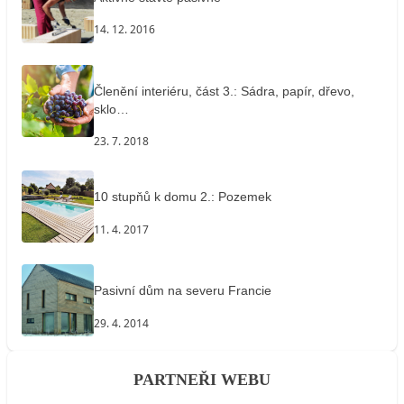
14. 12. 2016
Členění interiéru, část 3.: Sádra, papír, dřevo,
sklo…
23. 7. 2018
10 stupňů k domu 2.: Pozemek
11. 4. 2017
Pasivní dům na severu Francie
29. 4. 2014
PARTNEŘI WEBU