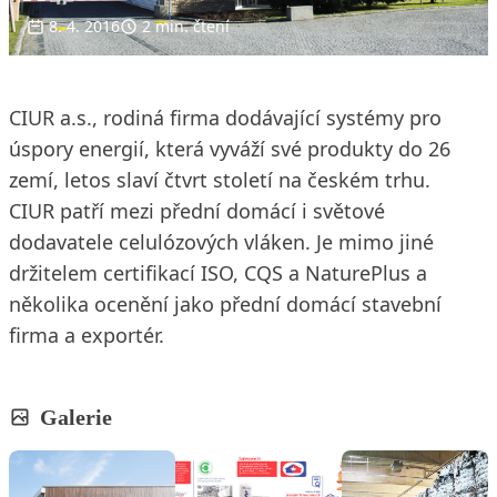
8. 4. 2016
2 min. čtení
CIUR a.s., rodiná firma dodávající systémy pro
úspory energií, která vyváží své produkty do 26
zemí, letos slaví čtvrt století na českém trhu.
CIUR patří mezi přední domácí i světové
dodavatele celulózových vláken. Je mimo jiné
držitelem certifikací ISO, CQS a NaturePlus a
několika ocenění jako přední domácí stavební
firma a exportér.
Galerie