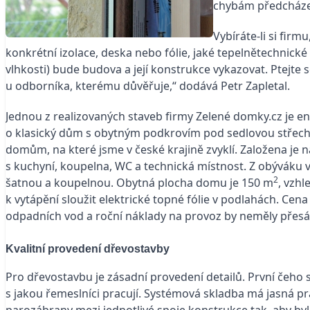
chybám předcháze
Vybíráte-li si fir
konkrétní izolace, deska nebo fólie, jaké tepelnětechnické 
vlhkosti) bude budova a její konstrukce vykazovat. Ptejte
u odborníka, kterému důvěřuje,“ dodává Petr Zapletal.
Jednou z realizovaných staveb firmy Zelené domky.cz je 
o klasický dům s obytným podkrovím pod sedlovou střechou
domům, na které jsme v české krajině zvyklí. Založena je 
s kuchyní, koupelna, WC a technická místnost. Z obýváku
2
šatnou a koupelnou. Obytná plocha domu je 150 m
, vzh
k vytápění sloužit elektrické topné fólie v podlahách. Cena
odpadních vod a roční náklady na provoz by neměly přesá
Kvalitní provedení dřevostavby
Pro dřevostavbu je zásadní provedení detailů. První čeho 
s jakou řemeslníci pracují. Systémová skladba má jasná pra
parozábrany mezi jednotlivé spoje konstrukce tak, aby by