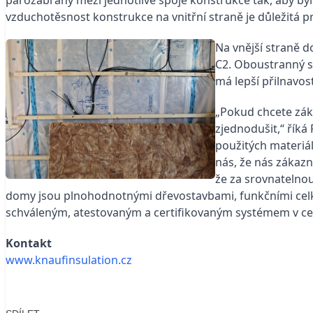
vzduchotěsnost konstrukce na vnitřní straně je důležitá p
Na vnější straně d
C2. Oboustranný si
má lepší přilnavost
„Pokud chcete zák
zjednodušit,“ říká
použitých materiál
nás, že nás zákazn
že za srovnatelno
domy jsou plnohodnotnými dřevostavbami, funkčními cel
schváleným, atestovaným a certifikovaným systémem v ce
Kontakt
www.knaufinsulation.cz