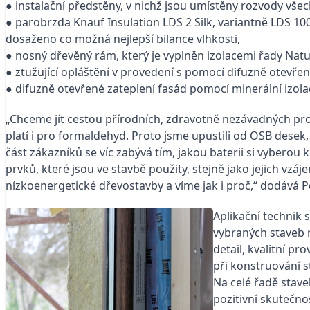
● instalační předstěny, v nichž jsou umístěny rozvody všech
● parobrzda Knauf Insulation LDS 2 Silk, variantně LDS 100
dosaženo co možná nejlepší bilance vlhkosti,
● nosný dřevěný rám, který je vyplněn izolacemi řady Natu
● ztužující opláštění v provedení s pomocí difuzně otevře
● difuzně otevřené zateplení fasád pomocí minerální izolac
„Chceme jít cestou přírodních, zdravotně nezávadných pr
platí i pro formaldehyd. Proto jsme upustili od OSB desek, 
část zákazníků se víc zabývá tím, jakou baterii si vyberou
prvků, které jsou ve stavbě použity, stejně jako jejich v
nízkoenergetické dřevostavby a víme jak i proč,“ dodává Pe
Aplikační technik 
vybraných staveb r
detail, kvalitní pr
při konstruování s
Na celé řadě stave
pozitivní skutečn