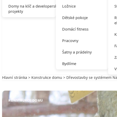
Domy na klíč a developerské
Ložnice
S
projekty
Dětské pokoje
R
e
Domácí fitness
K
Pracovny
F
Šatny a prádelny
Z
Bydlíme
V
Hlavní stránka
>
Konstrukce domu
> Dřevostavby se systémem N
Zpět na Konstrukce domu
KONSTRUKCE DOMU