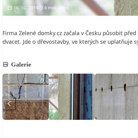
16. 10. 2014
6 min. čtení
Firma Zelené domky.cz začala v Česku působit před tř
dvacet. Jde o dřevostavby, ve kterých se uplatňuje
Galerie