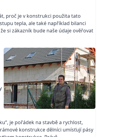
t, proč je v konstrukci použita tato
tupu tepla, ale také například bilanci
 že si zákazník bude naše údaje ověřovat
y
u“, je pořádek na stavbě a rychlost,
í rámové konstrukce dělníci umísťují pásy
zbytkem konstrukce. Právě