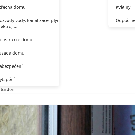
třecha domu
Květiny
ozvody vody, kanalizace, plynu,
Odpočine
lektro, …
onstrukce domu
asáda domu
abezpečení
ytápění
aturdom