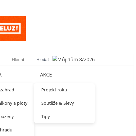
Vyhledávání
A
AKCE
 zahrad
Projekt roku
alkony a ploty
Soutěže & Slevy
 bazény
Tipy
ahradu