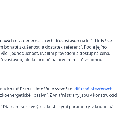
rámových nízkoenergetických dřevostaveb na klíč. I když se
m bohaté zkušenosti a dostatek referencí. Podle jejího
ři věci: jednoduchost, kvalitní provedení a dostupná cena.
řevostaveb, hledal pro ně na prvním místě vhodnou
on a Knauf Praha. Umožňuje vytvoření
difuzně otevřených
oenergetické i pasivní. Z vnitřní strany jsou v konstrukcí
auf Diamant se skvělými akustickými parametry, v koupelná