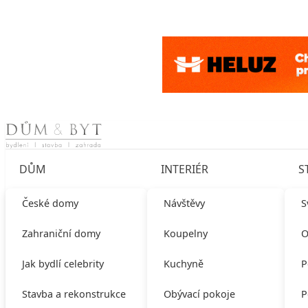
Skip to content
DŮM
INTERIÉR
S
České domy
Návštěvy
S
Zahraniční domy
Koupelny
O
Jak bydlí celebrity
Kuchyně
P
Stavba a rekonstrukce
Obývací pokoje
P