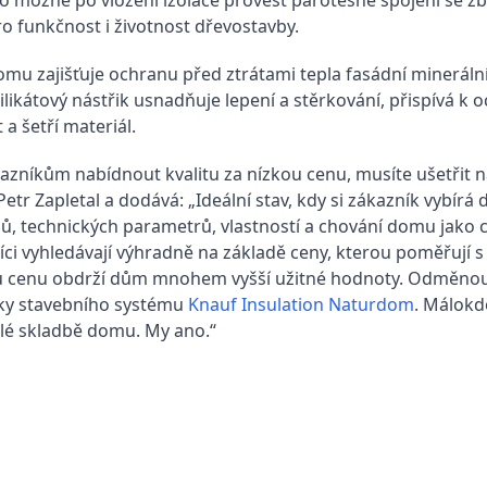
ro funkčnost i životnost dřevostavby.
omu zajišťuje ochranu před ztrátami tepla fasádní mineráln
likátový nástřik usnadňuje lepení a stěrkování, přispívá k o
 a šetří materiál.
azníkům nabídnout kvalitu za nízkou cenu, musíte ušetřit 
 Petr Zapletal a dodává: „Ideální stav, kdy si zákazník vybír
ů, technických parametrů, vlastností a chování domu jako ce
íci vyhledávají výhradně na základě ceny, kterou poměřují s
u cenu obdrží dům mnohem vyšší užitné hodnoty. Odměnou 
ky stavebního systému
Knauf Insulation Naturdom
. Málokd
lé skladbě domu. My ano.“