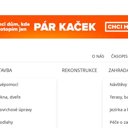
O NÁS
ČASOPIS
TAVBA
REKONSTRUKCE
ZAHRAD
vépomocí
Návštěvy
kna, dveře
Terasy, b
ovrchové úpravy
Jezírka a
odlahy
Péče o z