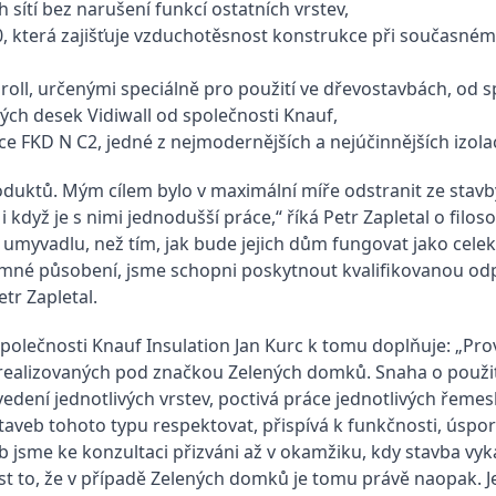
 sítí bez narušení funkcí ostatních vrstev,
, která zajišťuje vzduchotěsnost konstrukce při současném z
roll, určenými speciálně pro použití ve dřevostavbách, od s
ných desek Vidiwall od společnosti Knauf,
e FKD N C2, jedné z nejmodernějších a nejúčinnějších izolac
oduktů. Mým cílem bylo v maximální míře odstranit ze stav
i když je s nimi jednodušší práce,“ říká Petr Zapletal o filos
 k umyvadlu, než tím, jak bude jejich dům fungovat jako cele
zájemné působení, jsme schopni poskytnout kvalifikovanou o
tr Zapletal.
společnosti Knauf Insulation Jan Kurc k tomu doplňuje: „Pr
ealizovaných pod značkou Zelených domků. Snaha o použití 
ovedení jednotlivých vrstev, poctivá práce jednotlivých řeme
taveb tohoto typu respektovat, přispívá k funkčnosti, úspor
b jsme ke konzultaci přizváni až v okamžiku, kdy stavba vy
ost to, že v případě Zelených domků je tomu právě naopak. 