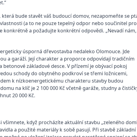
t.“
mu, která bude stavět váš budoucí domov, nezapomeňte se ptá
vlastnosti (a to ne pouze tepelný odpor nebo součinitel pros
 se konkrétně a požadujte konkrétní odpovědi. „Nevadí nám,
energeticky úsporná dřevostavba nedaleko Olomouce. Jde
 a garáží. Její charakter a proporce odpovídají tradičním
na betonové základové desce. V přízemí je obývací pokoj
 vedou schody do obytného podkroví se třemi ložnicemi,
ledem k nízkoenergetickému charakteru stavby budou
 domu na klíč je 2 100 000 Kč včetně garáže, studny a čističk
hnut 20 000 Kč.
si všimnete, když procházíte aktuální stavbu „zeleného domk
vidla a použité materiály k sobě pasují. Při stavbě základn
lo možné po vložení izolace provést parotěsné spojení se 