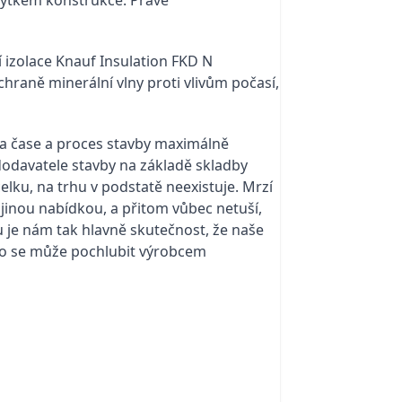
í izolace Knauf Insulation FKD N
chraně minerální vlny proti vlivům počasí,
na čase a proces stavby maximálně
á dodavatele stavby na základě skladby
lku, na trhu v podstatě neexistuje. Mrzí
 jinou nabídkou, a přitom vůbec netuší,
je nám tak hlavně skutečnost, že naše
o se může pochlubit výrobcem