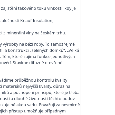
ajištění takového toku vlhkosti, kdy je
polečnosti Knauf Insulation,
í z minerální vlny na českém trhu.
by výrobky na bázi ropy. To samozřejmě
ofii a konstrukci „zelených domků“. „Velká
k. Těm, které zajímá funkce jednotlivých
dpověď. Stavíme difuzně otevřené
ovádíme průběžnou kontrolu kvality
materiálů nejvyšší kvality, důraz na
slníků a pochopení principů, které je třeba
nosti a dlouhé životnosti těchto budov.
kazuje nějakou vadu. Považuji za nesmírně
Jejich přístup umožňuje případným