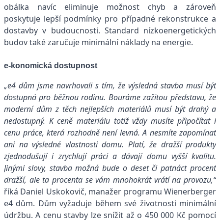
obálka navíc eliminuje možnost chyb a zároveň
poskytuje lepší podmínky pro případné rekonstrukce a
dostavby v budoucnosti. Standard nízkoenergetických
budov také zaručuje minimální náklady na energie.
e-konomická dostupnost
„e4 dům jsme navrhovali s tím, že výsledná stavba musí být
dostupná pro běžnou rodinu. Bouráme zažitou představu, že
moderní dům z těch nejlepších materiálů musí být drahý a
nedostupný. K ceně materiálu totiž vždy musíte připočítat i
cenu práce, která rozhodně není levná. A nesmíte zapomínat
ani na výsledné vlastnosti domu. Platí, že dražší produkty
zjednodušují i zrychlují práci a dávají domu vyšší kvalitu.
Jinými slovy, stavba možná bude o deset či patnáct procent
dražší, ale ta procenta se vám mnohokrát vrátí na provozu,“
říká Daniel Uskokovič, manažer programu Wienerberger
e4 dům. Dům vyžaduje během své životnosti minimální
údržbu. A cenu stavby lze snížit až o 450 000 Kč pomocí