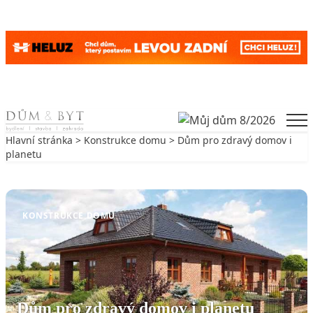
Skip to content
Men
Hlavní stránka
>
Konstrukce domu
> Dům pro zdravý domov i
planetu
Zpět na Konstrukce domu
KONSTRUKCE DOMU
Dům pro zdravý domov i planetu