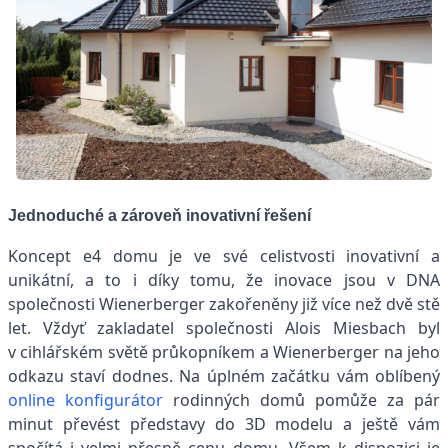
Jednoduché a zároveň inovativní řešení
Koncept e4 domu je ve své celistvosti inovativní a
unikátní, a to i díky tomu, že inovace jsou v DNA
společnosti Wienerberger zakořeněny již více než dvě stě
let. Vždyť zakladatel společnosti Alois Miesbach byl
v cihlářském světě průkopníkem a Wienerberger na jeho
odkazu staví dodnes. Na úplném začátku vám oblíbený
online konfigurátor
rodinných domů pomůže za pár
minut převést představy do 3D modelu a ještě vám
spočítá i velmi přesně cenu domu. Všem k dispozici je