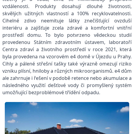
vzdálenosti. Produkty dosahují dlouhé životnosti,
skvělých užitných vlastností a 100% recyklovatelnosti.
Cihelné zdivo neemituje látky znečišťující ovzduší
interiéru a zajišťuje zcela zdravé a komfortní vnitřní
prostředí domu. To bylo potvrzeno vědeckou studií
provedenou Státním zdravotním ústavem, laboratoří
Centra zdraví a životního prostředí v roce 2021, která
byla provedena na vzorovém e4 domě v Újezdu u Prahy.
Cihly a pálené střešní tašky také výrazně omezují riziko
vzniku plísní, hniloby a různých mikroorganismů. e4 dům
ale zahrnuje i řešení v podobě retence nebo akumulace a
následného využití dešťové vody či promyšlený systém
umožňující bezproblémové třídění odpadu.