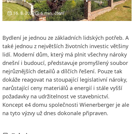
16. 8. 2022
6 min. čtení
Bydlení je jednou ze základních lidských potřeb. A
také jednou z největších životních investic většiny
lidí. Moderní dům, který má plnit všechny nároky
dnešní i budoucí, představuje promyšlený soubor
nejrůznějších detailů a dílčích řešení. Pouze tak
dokáže reagovat na stoupající legislativní nároky,
narůstající ceny materiálů a energií i stále vyšší
požadavky na udržitelnost ve stavebnictví.
Koncept e4 domu společnosti Wienerberger je ale
na tyto výzvy už dnes dokonale připraven.