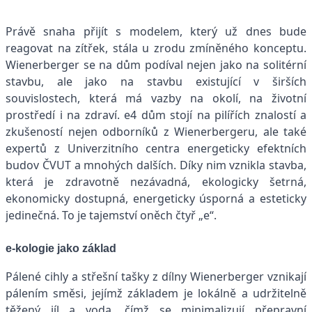
Právě snaha přijít s modelem, který už dnes bude
reagovat na zítřek, stála u zrodu zmíněného konceptu.
Wienerberger se na dům podíval nejen jako na solitérní
stavbu, ale jako na stavbu existující v širších
souvislostech, která má vazby na okolí, na životní
prostředí i na zdraví. e4 dům stojí na pilířích znalostí a
zkušeností nejen odborníků z Wienerbergeru, ale také
expertů z Univerzitního centra energeticky efektních
budov ČVUT a mnohých dalších. Díky nim vznikla stavba,
která je zdravotně nezávadná, ekologicky šetrná,
ekonomicky dostupná, energeticky úsporná a esteticky
jedinečná. To je tajemství oněch čtyř „e“.
e-kologie jako základ
Pálené cihly a střešní tašky z dílny Wienerberger vznikají
pálením směsi, jejímž základem je lokálně a udržitelně
těžený jíl a voda, čímž se minimalizují přepravní