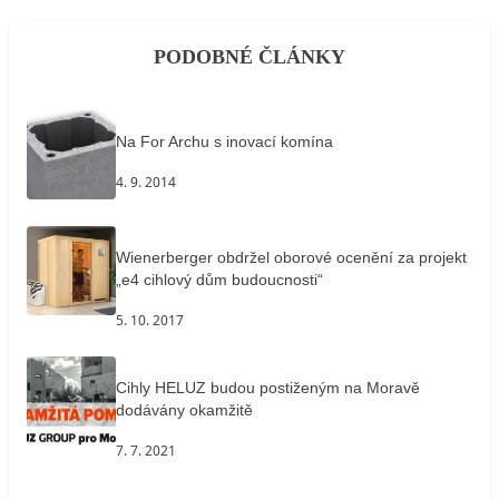
PODOBNÉ ČLÁNKY
Na For Archu s inovací komína
4. 9. 2014
Wienerberger obdržel oborové ocenění za projekt
„e4 cihlový dům budoucnosti“
5. 10. 2017
Cihly HELUZ budou postiženým na Moravě
dodávány okamžitě
7. 7. 2021