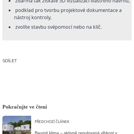
zdarma tak získáte 3D vizualizaci vlastního návrhu,
podklad pro tvorbu projektové dokumentace a
nástroj kontroly,
zvolíte stavbu svépomocí nebo na klíč.
SDÍLET
Facebook
X
LinkedIn
Email
Pokračujte ve čtení
PŘEDCHOZÍ ČLÁNEK
Baumit klima – aktivně regulovaná vlhkost v