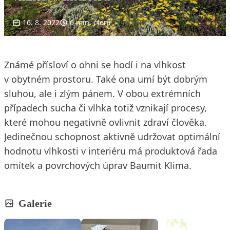
16. 8. 2022
6 min. čtení
Známé přísloví o ohni se hodí i na vlhkost
v obytném prostoru. Také ona umí být dobrým
sluhou, ale i zlým pánem. V obou extrémních
případech sucha či vlhka totiž vznikají procesy,
které mohou negativně ovlivnit zdraví člověka.
Jedinečnou schopnost aktivně udržovat optimální
hodnotu vlhkosti v interiéru má produktová řada
omítek a povrchových úprav Baumit Klima.
Galerie