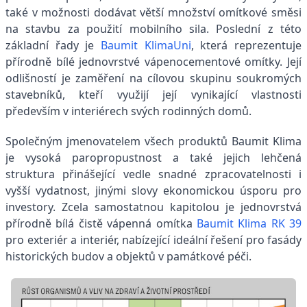
také v možnosti dodávat větší množství omítkové směsi
na stavbu za použití mobilního sila. Poslední z této
základní řady je
Baumit KlimaUni
, která reprezentuje
přírodně bílé jednovrstvé vápenocementové omítky. Její
odlišností je zaměření na cílovou skupinu soukromých
stavebníků, kteří využijí její vynikající vlastnosti
především v interiérech svých rodinných domů.
Společným jmenovatelem všech produktů Baumit Klima
je vysoká paropropustnost a také jejich lehčená
struktura přinášející vedle snadné zpracovatelnosti i
vyšší vydatnost, jinými slovy ekonomickou úsporu pro
investory. Zcela samostatnou kapitolou je jednovrstvá
přírodně bílá čistě vápenná omítka
Baumit Klima RK 39
pro exteriér a interiér, nabízející ideální řešení pro fasády
historických budov a objektů v památkové péči.