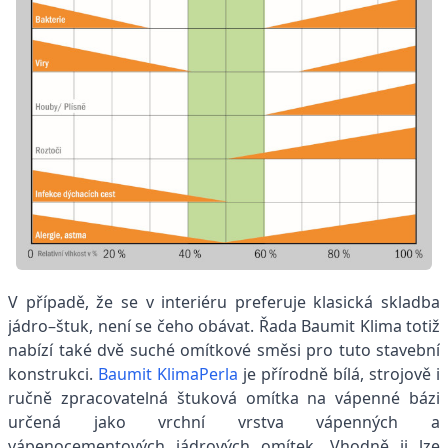
V případě, že se v interiéru preferuje klasická skladba
jádro–štuk, není se čeho obávat. Řada Baumit Klima totiž
nabízí také dvě suché omítkové směsi pro tuto stavební
konstrukci.
Baumit KlimaPerla
je přírodně bílá, strojově i
ručně zpracovatelná štuková omítka na vápenné bázi
určená jako vrchní vrstva vápenných a
vápenocementových jádrových omítek. Vhodně ji lze