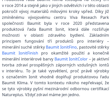
v roce 2014 a stejně jako v jiných odvětvích i v této oblasti
pokročil vývoj materiálů mílovými kroky vpřed. Díky již
zmíněnému vývojovému centru Viva Reseach Park
společnosti Baumit byla v roce 2020 představena
produktová řada Baumit Ionit, která dále rozšiřuje
možnosti v oblasti zdravého bydlení. Základním
principem fungování tří produktů pro interiéry –
minerální suché stěrky
Baumit IonitFino
, pastovité stěrky
Baumit IonitFinish
pro okamžité použití a konečně
minerální interiérové barvy
Baumit IonitColor
– je aktivní
tvorba zdraví prospěšných záporných vzdušných iontů
v interiéru. To je také vysvětlení, proč právě výrobky
s označením Ionit vhodně doplňují produktovou řadu
Baumit Klima. V tomto kontextu nikoho nepřekvapí, že
se tyto výrobky pyšní mezinárodní odbornou certifikací
Natureplus. Vždyť zdraví máme jen jedno.