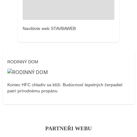
Navštivte web STAVBAWEB
RODINNÝ DOM
Koniec HFC chladív sa blíži. Budúcnosť tepelných čerpadiel
patrí prírodnému propánu
PARTNEŘI WEBU