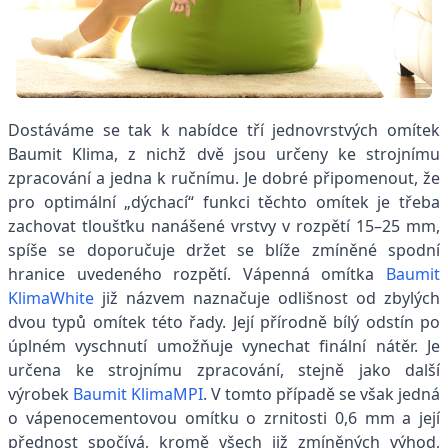
Dostáváme se tak k nabídce tří jednovrstvých omítek
Baumit Klima, z nichž dvě jsou určeny ke strojnímu
zpracování a jedna k ručnímu. Je dobré připomenout, že
pro optimální „dýchací“ funkci těchto omítek je třeba
zachovat tloušťku nanášené vrstvy v rozpětí 15–25 mm,
spíše se doporučuje držet se blíže zmíněné spodní
hranice uvedeného rozpětí. Vápenná omítka
Baumit
KlimaWhite
již názvem naznačuje odlišnost od zbylých
dvou typů omítek této řady. Její přírodně bílý odstín po
úplném vyschnutí umožňuje vynechat finální nátěr. Je
určena ke strojnímu zpracování, stejně jako další
výrobek
Baumit KlimaMPI
. V tomto případě se však jedná
o vápenocementovou omítku o zrnitosti 0,6 mm a její
přednost spočívá, kromě všech již zmíněných výhod,