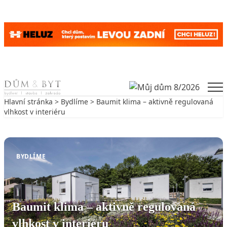
Skip to content
Men
Hlavní stránka
>
Bydlíme
> Baumit klima – aktivně regulovaná
vlhkost v interiéru
Zpět na Bydlíme
BYDLÍME
Baumit klima – aktivně regulovaná
vlhkost v interiéru