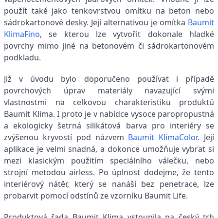
použít také jako tenkovrstvou omítku na beton nebo
sádrokartonové desky. Její alternativou je omítka
Baumit
KlimaFino
, se kterou lze vytvořit dokonale hladké
povrchy mimo jiné na betonovém či sádrokartonovém
podkladu.
Již v úvodu bylo doporučeno používat i případě
povrchových úprav materiály navazující svými
vlastnostmi na celkovou charakteristiku produktů
Baumit Klima. I proto je v nabídce vysoce paropropustná
a ekologicky šetrná silikátová barva pro interiéry se
zvýšenou kryvostí pod názvem
Baumit KlimaColor
. Její
aplikace je velmi snadná, a dokonce umožňuje vybrat si
mezi klasickým použitím speciálního válečku, nebo
strojní metodou airless. Po úplnost dodejme, že tento
interiérový nátěr, který se nanáší bez penetrace, lze
probarvit pomocí odstínů ze vzorníku Baumit Life.
Produktová řada Baumit Klima vstoupila na český trh