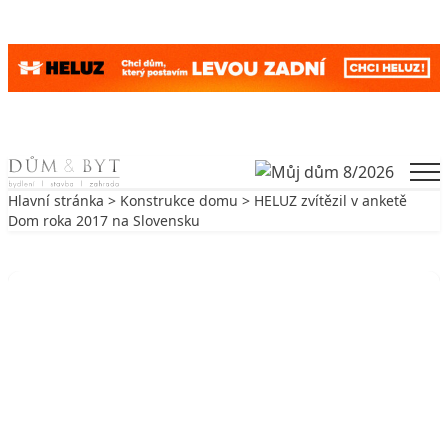
Skip to content
Men
Hlavní stránka
>
Konstrukce domu
> HELUZ zvítězil v anketě
Dom roka 2017 na Slovensku
Zpět na Konstrukce domu
KONSTRUKCE DOMU
HELUZ zvítězil v anketě Dom roka
2017 na Slovensku
29. 5. 2018
1 min. čtení