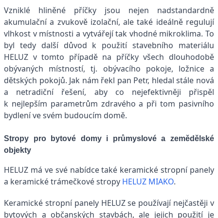
Vzniklé hliněné příčky jsou nejen nadstandardně
akumulační a zvukově izolační, ale také ideálně regulují
vlhkost v místnosti a vytvářejí tak vhodné mikroklima. To
byl tedy další důvod k použití stavebního materiálu
HELUZ v tomto případě na příčky všech dlouhodobě
obývaných místností, tj. obývacího pokoje, ložnice a
dětských pokojů. Jak nám řekl pan Petr, hledal stále nová
a netradiční řešení, aby co nejefektivněji přispěl
k nejlepším parametrům zdravého a při tom pasivního
bydlení ve svém budoucím domě.
Stropy pro bytové domy i průmyslové a zemědělské
objekty
HELUZ má ve své nabídce také keramické stropní panely
a keramické trámečkové stropy
HELUZ MIAKO
.
Keramické stropní panely HELUZ se používají nejčastěji v
bytových a občanských stavbách, ale jejich použití je