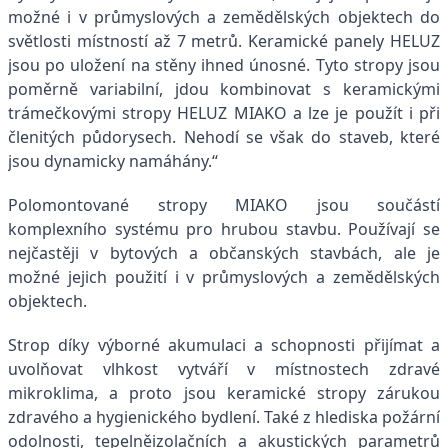
možné i v průmyslových a zemědělských objektech do
světlosti místností až 7 metrů. Keramické panely HELUZ
jsou po uložení na stěny ihned únosné. Tyto stropy jsou
poměrně variabilní, jdou kombinovat s keramickými
trámečkovými stropy HELUZ MIAKO a lze je použít i při
členitých půdorysech. Nehodí se však do staveb, které
jsou dynamicky namáhány.“
Polomontované stropy MIAKO jsou součástí
komplexního systému pro hrubou stavbu. Používají se
nejčastěji v bytových a občanských stavbách, ale je
možné jejich použití i v průmyslových a zemědělských
objektech.
Strop díky výborné akumulaci a schopnosti přijímat a
uvolňovat vlhkost vytváří v místnostech zdravé
mikroklima, a proto jsou keramické stropy zárukou
zdravého a hygienického bydlení. Také z hlediska požární
odolnosti, tepelněizolačních a akustických parametrů