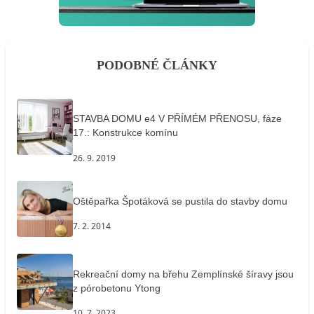
PODOBNÉ ČLÁNKY
STAVBA DOMU e4 V PŘÍMÉM PŘENOSU, fáze
17.: Konstrukce komínu
26. 9. 2019
Oštěpařka Špotáková se pustila do stavby domu
7. 2. 2014
Rekreační domy na břehu Zemplínské šíravy jsou
z pórobetonu Ytong
10. 7. 2023