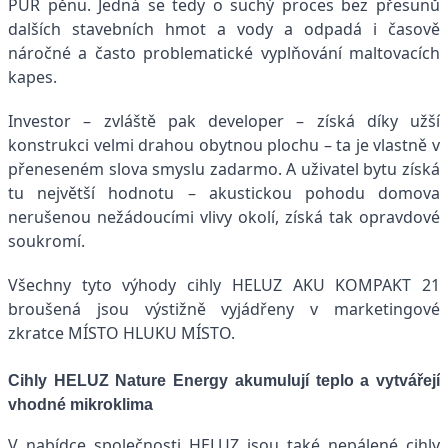
PUR pěnu. Jedná se tedy o suchý proces bez přesunů
dalších stavebních hmot a vody a odpadá i časově
náročné a často problematické vyplňování maltovacích
kapes.
Investor – zvláště pak developer – získá díky užší
konstrukci velmi drahou obytnou plochu – ta je vlastně v
přeneseném slova smyslu zadarmo. A uživatel bytu získá
tu největší hodnotu – akustickou pohodu domova
nerušenou nežádoucími vlivy okolí, získá tak opravdové
soukromí.
Všechny tyto výhody cihly HELUZ AKU KOMPAKT 21
broušená jsou výstižně vyjádřeny v marketingové
zkratce MÍSTO HLUKU MÍSTO.
Cihly HELUZ Nature Energy akumulují teplo a vytvářejí
vhodné mikroklima
V nabídce společnosti HELUZ jsou také nepálené cihly