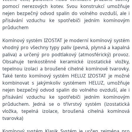
pomocí nerezových kotev. Svou konstrukcí umožňuje
nejen bezpečný odvod spalin do volného ovzduší, ale i
přisávání vzduchu ke spotřebiči jedním komínovým
průduchem
Komínový systém IZOSTAT je moderní komínový systém
vhodný pro všechny typy paliv (pevná, plynná a kapalná
paliva) a určený pro podtlakový (atmosférický) provoz.
Obsahuje tenkostěnné keramické izostatické vložky,
tepelnou izolaci a broušené cihelné komínové tvarovky.
Také tento komínový systém HELUZ IZOSTAT je možné
kombinovat s jakýmkoliv systémem HELUZ, umožňuje
nejen bezpečný odvod spalin do volného ovzduší, ale i
přisávání vzduchu ke spotřebiči jedním komínovým
průduchem. Jedná se o třívrstvý systém (izostatická
vložka, tepelná izolace, broušená cihelná komínová
tvarovka)
Komínový systém Klasik Systém je určen zejména pro