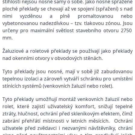
štíhlosti nejsou nosné samy o sobě. Jako nosné spřažené
ploché překlady se chovají až ve spojení (spřažení) s nad
nimi vyzděnou a plně promaltovanou nebo
vybetonovanou nadezdívkou – tzv. tlakovou zónou. Jsou
určeny pro maximální světlost stavebního otvoru 2750
mm.
Žaluziové a roletové překlady se používají jako překlady
nad okenními otvory v obvodových stěnách.
Tyto překlady jsou nosné, mají v sobě již zabudovanou
tepelnou izolaci a zároveň vytváří schránku pro umístění
stínících systémů (venkovních žaluzií nebo rolet).
Tyto překlady umožňují montáž venkovních žaluzií nebo
rolet, které zajistí uživatelský komfort, snižují tepelné
ztráty, hlučnost, ochrání před skleníkovým efektem, čímž
zabrání přehřátí místnosti v letních měsících. Ochrání
uživatele před zvědavci i nezvanými návštěvníky, chrání