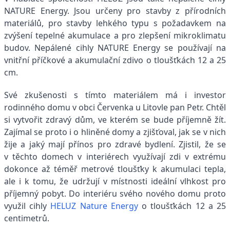
NATURE Energy. Jsou určeny pro stavby z přírodních
materiálů, pro stavby lehkého typu s požadavkem na
zvýšení tepelné akumulace a pro zlepšení mikroklimatu
budov. Nepálené cihly NATURE Energy se používají na
vnitřní příčkové a akumulační zdivo o tloušťkách 12 a 25
cm.
Své zkušenosti s tímto materiálem má i investor
rodinného domu v obci Červenka u Litovle pan Petr. Chtěl
si vytvořit zdravý dům, ve kterém se bude příjemně žít.
Zajímal se proto i o hliněné domy a zjišťoval, jak se v nich
žije a jaký mají přínos pro zdravé bydlení. Zjistil, že se
v těchto domech v interiérech využívají zdi v extrému
dokonce až téměř metrové tloušťky k akumulaci tepla,
ale i k tomu, že udržují v místnosti ideální vlhkost pro
příjemný pobyt. Do interiéru svého nového domu proto
využil cihly
HELUZ Nature Energy
o tloušťkách 12 a 25
centimetrů.