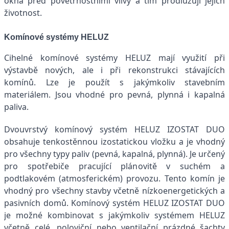
okna před povětrnostními vlivy a tím prodlužují jejich
životnost.
Komínové systémy HELUZ
Cihelné komínové systémy HELUZ mají využití při
výstavbě nových, ale i při rekonstrukci stávajících
komínů. Lze je použít s jakýmkoliv stavebním
materiálem. Jsou vhodné pro pevná, plynná i kapalná
paliva.
Dvouvrstvý komínový systém HELUZ IZOSTAT DUO
obsahuje tenkostěnnou izostatickou vložku a je vhodný
pro všechny typy paliv (pevná, kapalná, plynná). Je určený
pro spotřebiče pracující plánovitě v suchém a
podtlakovém (atmosferickém) provozu. Tento komín je
vhodný pro všechny stavby včetně nízkoenergetických a
pasivních domů. Komínový systém HELUZ IZOSTAT DUO
je možné kombinovat s jakýmkoliv systémem HELUZ
včetně celé, poloviční nebo ventilační prázdné šachty