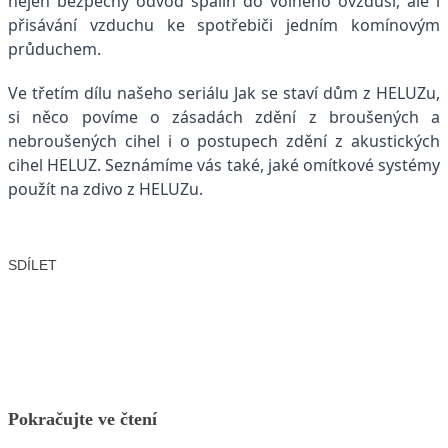
nejen bezpečný odvod spalin do volného ovzduší, ale i
přisávání vzduchu ke spotřebiči jedním komínovým
průduchem.
Ve třetím dílu našeho seriálu Jak se staví dům z HELUZu,
si něco povíme o zásadách zdění z broušených a
nebroušených cihel i o postupech zdění z akustických
cihel HELUZ. Seznámíme vás také, jaké omítkové systémy
použít na zdivo z HELUZu.
SDÍLET
Facebook
X
LinkedIn
Email
Pokračujte ve čtení