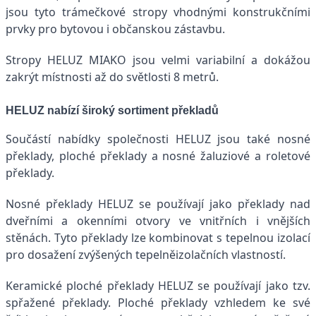
jsou tyto trámečkové stropy vhodnými konstrukčními
prvky pro bytovou i občanskou zástavbu.
Stropy HELUZ MIAKO jsou velmi variabilní a dokážou
zakrýt místnosti až do světlosti 8 metrů.
HELUZ nabízí široký sortiment překladů
Součástí nabídky společnosti HELUZ jsou také nosné
překlady, ploché překlady a nosné žaluziové a roletové
překlady.
Nosné překlady HELUZ se používají jako překlady nad
dveřními a okenními otvory ve vnitřních i vnějších
stěnách. Tyto překlady lze kombinovat s tepelnou izolací
pro dosažení zvýšených tepelněizolačních vlastností.
Keramické ploché překlady HELUZ se používají jako tzv.
spřažené překlady. Ploché překlady vzhledem ke své