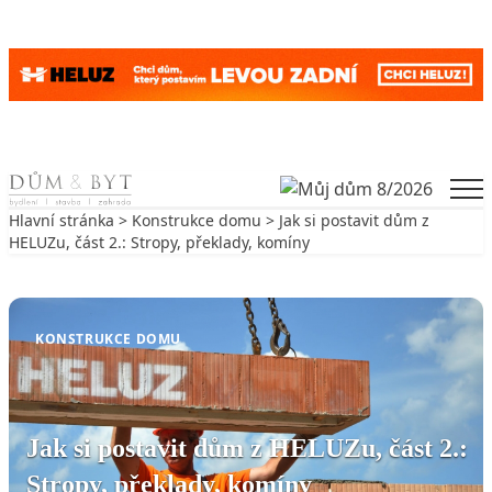
Skip to content
Men
Hlavní stránka
>
Konstrukce domu
> Jak si postavit dům z
HELUZu, část 2.: Stropy, překlady, komíny
Zpět na Konstrukce domu
KONSTRUKCE DOMU
Jak si postavit dům z HELUZu, část 2.:
Stropy, překlady, komíny