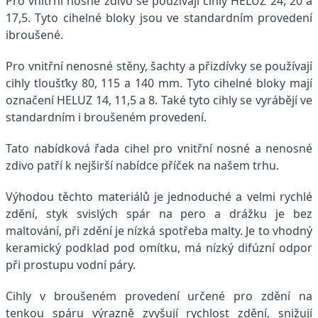
Pro vnitřní nosné zdivo se používají cihly HELUZ 24, 20 a
17,5. Tyto cihelné bloky jsou ve standardním provedení
ibroušené.
Pro vnitřní nenosné stěny, šachty a přizdívky se používají
cihly tloušťky 80, 115 a 140 mm. Tyto cihelné bloky mají
označení HELUZ 14, 11,5 a 8. Také tyto cihly se vyrábějí ve
standardním i broušeném provedení.
Tato nabídková řada cihel pro vnitřní nosné a nenosné
zdivo patří k nejširší nabídce příček na našem trhu.
Výhodou těchto materiálů je jednoduché a velmi rychlé
zdění, styk svislých spár na pero a drážku je bez
maltování, při zdění je nízká spotřeba malty. Je to vhodný
keramický podklad pod omítku, má nízký difúzní odpor
při prostupu vodní páry.
Cihly v broušeném provedení určené pro zdění na
tenkou spáru výrazně zvyšují rychlost zdění, snižují