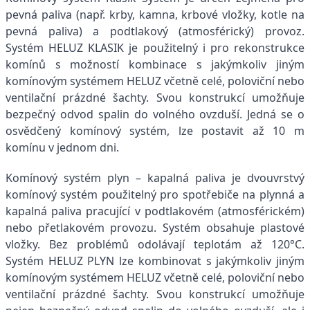
pevná paliva (např. krby, kamna, krbové vložky, kotle na
pevná paliva) a podtlakový (atmosférický) provoz.
Systém HELUZ KLASIK je použitelný i pro rekonstrukce
komínů s možností kombinace s jakýmkoliv jiným
komínovým systémem HELUZ včetně celé, poloviční nebo
ventilační prázdné šachty. Svou konstrukcí umožňuje
bezpečný odvod spalin do volného ovzduší. Jedná se o
osvědčený komínový systém, lze postavit až 10 m
komínu v jednom dni.
Komínový systém plyn – kapalná paliva je dvouvrstvý
komínový systém použitelný pro spotřebiče na plynná a
kapalná paliva pracující v podtlakovém (atmosférickém)
nebo přetlakovém provozu. Systém obsahuje plastové
vložky. Bez problémů odolávají teplotám až 120°C.
Systém HELUZ PLYN lze kombinovat s jakýmkoliv jiným
komínovým systémem HELUZ včetně celé, poloviční nebo
ventilační prázdné šachty. Svou konstrukcí umožňuje