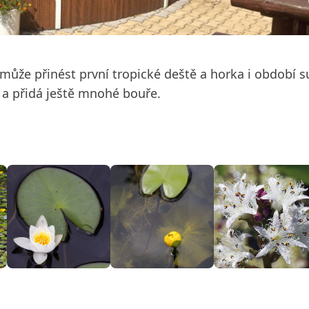
í může přinést první tropické deště a horka i období 
c a přidá ještě mnohé bouře.