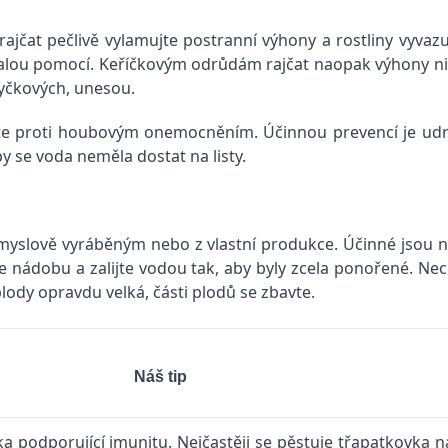
rajčat pečlivě vylamujte postranní výhony a rostliny vyvaz
alou pomocí. Keříčkovým odrůdám rajčat naopak výhony nikd
tyčkových, unesou.
te proti houbovým onemocněním. Účinnou prevencí je udrž
y se voda neměla dostat na listy.
yslově vyráběným nebo z vlastní produkce. Účinné jsou nap
nádobu a zalijte vodou tak, aby byly zcela ponořené. Nech
plody opravdu velká, části plodů se zbavte.
Náš tip
a podporující imunitu. Nejčastěji se pěstuje třapatkovka n