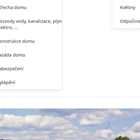
třecha domu
Květiny
ozvody vody, kanalizace, plynu,
Odpočine
lektro, …
onstrukce domu
asáda domu
abezpečení
ytápění