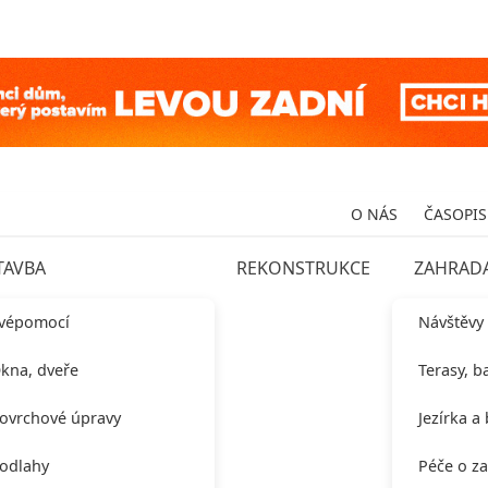
O NÁS
ČASOPIS
TAVBA
REKONSTRUKCE
ZAHRAD
vépomocí
Návštěvy
kna, dveře
Terasy, b
ovrchové úpravy
Jezírka a
odlahy
Péče o z