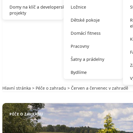
Domy na klíč a developerské
Ložnice
S
projekty
Dětské pokoje
R
e
Domácí fitness
K
Pracovny
F
Šatny a prádelny
Z
Bydlíme
V
Hlavní stránka
>
Péče o zahradu
> Červen a červenec v zahradě
Zpět na Péče o zahradu
PÉČE O ZAHRADU