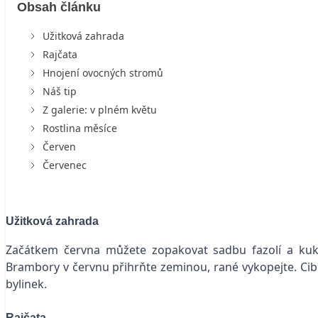
Obsah článku
Užitková zahrada
Rajčata
Hnojení ovocných stromů
Náš tip
Z galerie: v plném květu
Rostlina měsíce
Červen
Červenec
Užitková zahrada
Začátkem června můžete zopakovat sadbu fazolí a kukuři
Brambory v červnu přihrňte zeminou, rané vykopejte. Cibul
bylinek.
Rajčata