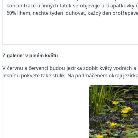
koncentrace účinných látek se objevuje u třapatkovky úzk
60% lihem, nechte týden louhovat, každý den protřepávej
Z galerie: v plném květu
V červnu a červenci budou jezírka zdobit květy vodních a 
leknínu pokvete také stulík. Na podmáčeném okraji jezírka 