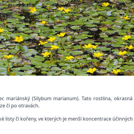
c mariánský (Silybum marianum). Tato rostlina, okrasná 
ze či po otravách.
é listy či kořeny, ve kterých je menší koncentrace účinných 