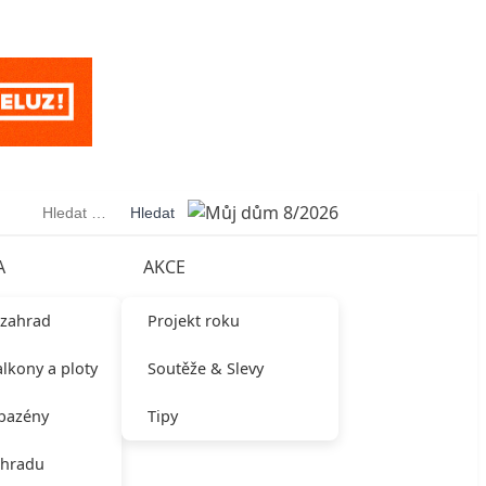
Vyhledávání
A
AKCE
 zahrad
Projekt roku
alkony a ploty
Soutěže & Slevy
 bazény
Tipy
ahradu