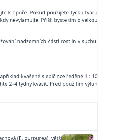
ujte k opoře. Pokud použijete tyčku tvaru
y nevylamujte. Přišli byste tím o velkou
ování nadzemních částí rostlin v suchu.
říklad kvašené slepičince ředěné 1 : 10
te 2–4 týdny kvasit. Před použitím výluh
achová (E. purpurea), větší