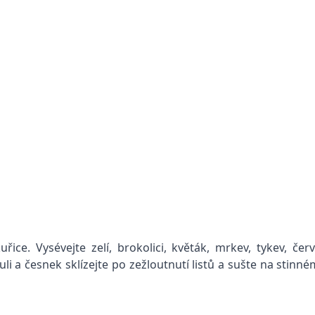
ce. Vysévejte zelí, brokolici, květák, mrkev, tykev, če
i a česnek sklízejte po zežloutnutí listů a sušte na stinné