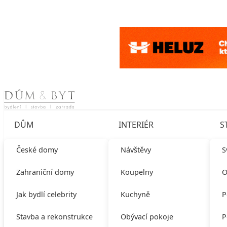
Skip to content
DŮM
INTERIÉR
S
České domy
Návštěvy
S
Zahraniční domy
Koupelny
O
Jak bydlí celebrity
Kuchyně
P
Stavba a rekonstrukce
Obývací pokoje
P