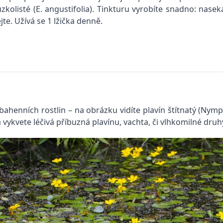
olisté (E. angustifolia). Tinkturu vyrobíte snadno: naseka
te. Užívá se 1 lžička denně.
bahenních rostlin – na obrázku vidíte plavín štítnatý (­Nym
vykvete léčivá příbuzná plavínu, vachta, či vlhkomilné druh