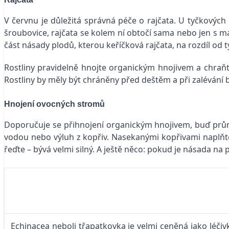
V červnu je důležitá správná péče o rajčata. U tyčkových 
šroubovice, rajčata se kolem ní obtočí sama nebo jen s m
část násady plodů, kterou keříčková rajčata, na rozdíl od 
Rostliny pravidelně hnojte organickým hnojivem a chraň
Rostliny by měly být chráněny před deštěm a při zalévání b
Hnojení ovocných stromů
Doporučuje se přihnojení organickým hnojivem, buď prům
vodou nebo výluh z kopřiv. Nasekanými kopřivami naplňte 
řeďte – bývá velmi silný. A ještě něco: pokud je násada na 
Echinacea neboli třapatkovka je velmi ceněná jako léčivk