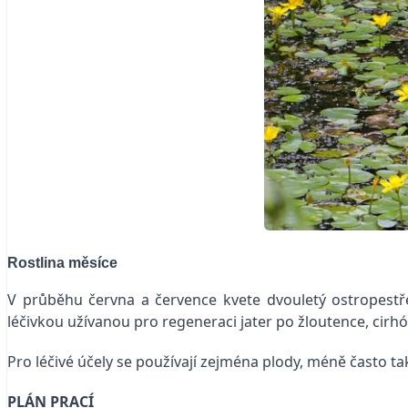
Rostlina měsíce
V průběhu června a července kvete dvouletý ostropestře
léčivkou užívanou pro regeneraci jater po žloutence, cirhó
Pro léčivé účely se používají zejména plody, méně často tak
PLÁN PRACÍ