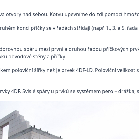
va otvory nad sebou. Kotvu upevníme do zdi pomocí hmožd
hém konci příčky se v řadách střídají (např. 1., 3. a 5. řad
dorovnou spáru mezi první a druhou řadou příčkových prvk
tyku obvodové stěny a příčky.
m poloviční šířky než je prvek 4DF-LD. Poloviční velikost 
rvky 4DF. Svislé spáry u prvků se systémem pero – drážka, s