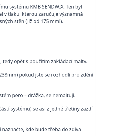
dicímu systému KMB SENDWIX. Ten byl
el v tlaku, kterou zaručuje významná
sných stěn (již od 175 mm!).
, tedy opět s použitím zakládací malty.
238mm) pokud jste se rozhodli pro zdění
stém pero – drážka, se nemaltují.
tí systému) se asi z jedné třetiny zazdí
i naznačte, kde bude třeba do zdiva