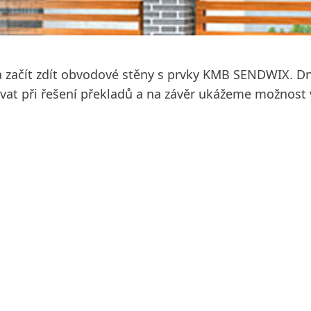
u a začít zdít obvodové stěny s prvky KMB SENDWIX. 
vat při řešení překladů a na závěr ukážeme možnost v