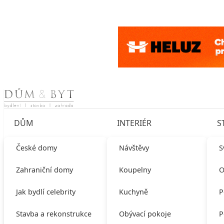
Skip to content
DŮM
INTERIÉR
S
České domy
Návštěvy
S
Zahraniční domy
Koupelny
O
Jak bydlí celebrity
Kuchyně
P
Stavba a rekonstrukce
Obývací pokoje
P