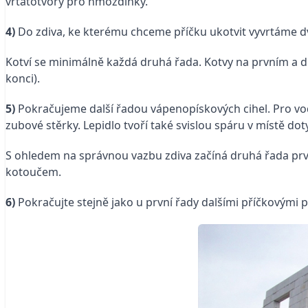
vrtatotvory pro hmoždinky.
4)
Do zdiva, ke kterému chceme příčku ukotvit vyvrtáme d
Kotví se minimálně každá druhá řada. Kotvy na prvním a dru
konci).
5)
Pokračujeme další řadou vápenopískových cihel. Pro vo
zubové stěrky. Lepidlo tvoří také svislou spáru v místě do
S ohledem na správnou vazbu zdiva začíná druhá řada prvke
kotoučem.
6)
Pokračujte stejně jako u první řady dalšími příčkovými p