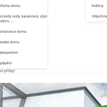
třecha domu
Květiny
ozvody vody, kanalizace, plynu,
Odpočine
lektro, …
onstrukce domu
asáda domu
abezpečení
ytápění
ní příčky?