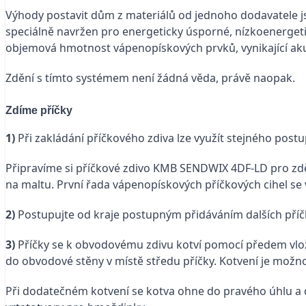
Výhody postavit dům z materiálů od jednoho dodavatele j
speciálně navržen pro energeticky úsporné, nízkoenergeti
objemová hmotnost vápenopískových prvků, vynikající akumu
Zdění s tímto systémem není žádná věda, právě naopak.
Zdíme příčky
1)
Při zakládání příčkového zdiva lze využít stejného postu
Připravíme si příčkové zdivo KMB SENDWIX 4DF-LD pro zd
na maltu. První řada vápenopískových příčkových cihel se
2)
Postupujte od kraje postupným přidáváním dalších příčko
3)
Příčky se k obvodovému zdivu kotví pomocí předem vlože
do obvodové stěny v místě středu příčky. Kotvení je možno
Při dodatečném kotvení se kotva ohne do pravého úhlu a dl