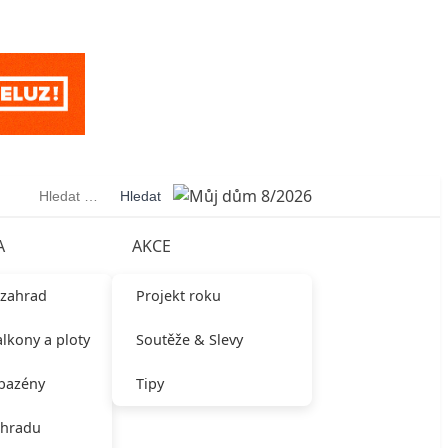
Vyhledávání
A
AKCE
 zahrad
Projekt roku
alkony a ploty
Soutěže & Slevy
 bazény
Tipy
ahradu