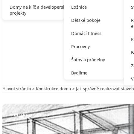
Domy na klíč a developerské
Ložnice
S
projekty
Dětské pokoje
R
e
Domácí fitness
K
Pracovny
F
Šatny a prádelny
Z
Bydlíme
V
Hlavní stránka
>
Konstrukce domu
> Jak správně realizovat staveb
Zpět na Konstrukce domu
KONSTRUKCE DOMU