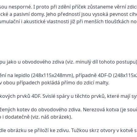
sou nesporné. I proto při zdění příček zůstaneme věrní z
cké a pasivní domy. Jeho předností jsou vysoká pevnost cih
lační i akustické vlastnosti již při menších tloušťkách no
pu jako u obvodového zdiva (viz. minulý díl tohoto postupu)
ění na lepidlo (248x115x248mm), případně 4DF-D (248x115x
 v obou případech pokládá přímo do zdicí malty.
vých prvků 4DF. Svislé spáry u těchto prvků, které mají sy
ných kotev do obvodového zdiva. Nerezová kotva (je součás
 i dodatečně (viz. náš obrázek).
e obrázku se přiloží ke zdivu. Tužkou skrz otvory v kotvě s