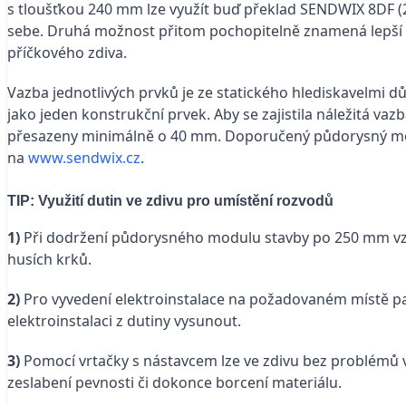
s tloušťkou 240 mm lze využít buď překlad SENDWIX 8DF 
sebe. Druhá možnost přitom pochopitelně znamená lepší m
příčkového zdiva.
Vazba jednotlivých prvků je ze statického hlediskavelmi důle
jako jeden konstrukční prvek. Aby se zajistila náležitá vaz
přesazeny minimálně o 40 mm. Doporučený půdorysný mod
na
www.sendwix.cz
.
TIP: Využití dutin ve zdivu pro umístění rozvodů
1)
Při dodržení půdorysného modulu stavby po 250 mm vznikaj
husích krků.
2)
Pro vyvedení elektroinstalace na požadovaném místě pak
elektroinstalaci z dutiny vysunout.
3)
Pomocí vrtačky s nástavcem lze ve zdivu bez problémů v
zeslabení pevnosti či dokonce borcení materiálu.