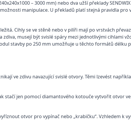
(240x240x1000 – 3000 mm) nebo dva užší překlady SENDWIX
ožnosti manipulace. U překladů platí stejná pravidla pro 
žitá. Cihly se ve stěně nebo v pilíři mají po vrstvách převaz
ba zdiva, musejí být svislé spáry mezi jednotlivými cihlami 
ul stavby po 250 mm umožňuje u těchto formátů délku př
í ve zdivu navazující svislé otvory. Těmi lzevést například
 stačí jen pomocí diamantového kotouče vytvořit otvor ve 
yříznout otvor pro vypínač nebo „krabičku“. Vzhledem k v