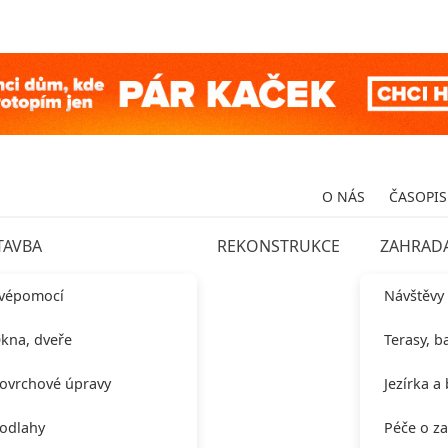
O NÁS
ČASOPIS
TAVBA
REKONSTRUKCE
ZAHRAD
vépomocí
Návštěvy
kna, dveře
Terasy, b
ovrchové úpravy
Jezírka a
odlahy
Péče o z