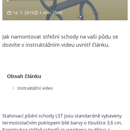
14. 7. 2015
1 min. čtení
Jak namontovat střešní schody na vaši půdu se
dozvíte v instruktážním videu uvnitř článku.
Obsah článku
Instruktážní video
Stahovací půdní schody LST jsou standardně vybaveny
termoizolačním poklopem bílé barvy o tloušťce 3,6 cm.
Konstrukce skříně schodů je vyrobena ze dřeva a