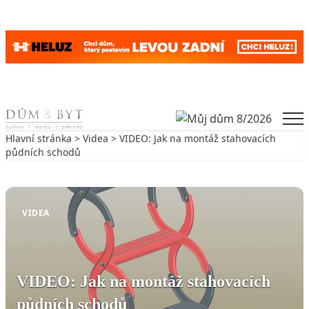
Skip to content
Men
Hlavní stránka
>
Videa
> VIDEO: Jak na montáž stahovacích
půdních schodů
Zpět na Videa
VIDEA
VIDEO: Jak na montáž stahovacích
půdních schodů