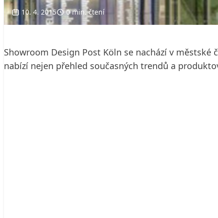
10. 4. 2015
0 min. čtení
Showroom Design Post Köln se nachází v městské čá
nabízí nejen přehled současných trendů a produktový