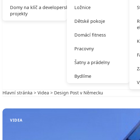
Domy na klíč a developerské
Ložnice
S
projekty
Dětské pokoje
R
e
Domácí fitness
K
Pracovny
F
Šatny a prádelny
Z
Bydlíme
V
Hlavní stránka
>
Videa
> Design Post v Německu
Zpět na Videa
VIDEA