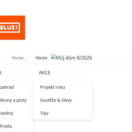
Vyhledávání
A
AKCE
 zahrad
Projekt roku
alkony a ploty
Soutěže & Slevy
 bazény
Tipy
ahradu