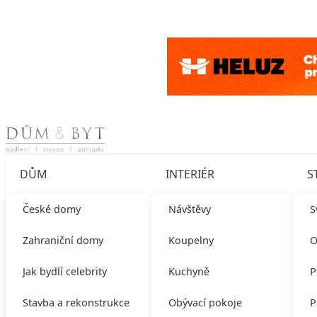
Skip to content
DŮM
INTERIÉR
S
České domy
Návštěvy
S
Zahraniční domy
Koupelny
O
Jak bydlí celebrity
Kuchyně
P
Stavba a rekonstrukce
Obývací pokoje
P