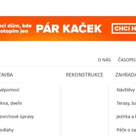
O NÁS
ČASOPIS
TAVBA
REKONSTRUKCE
ZAHRAD
vépomocí
Návštěvy
kna, dveře
Terasy, b
ovrchové úpravy
Jezírka a
odlahy
Péče o z