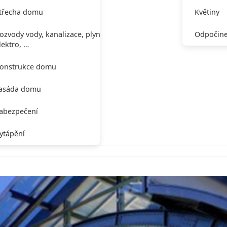
třecha domu
Květiny
ozvody vody, kanalizace, plynu,
Odpočine
lektro, …
onstrukce domu
asáda domu
abezpečení
ytápění