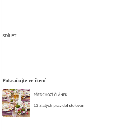
SDÍLET
Facebook
X
LinkedIn
Email
Pokračujte ve čtení
PŘEDCHOZÍ ČLÁNEK
13 zlatých pravidel stolování