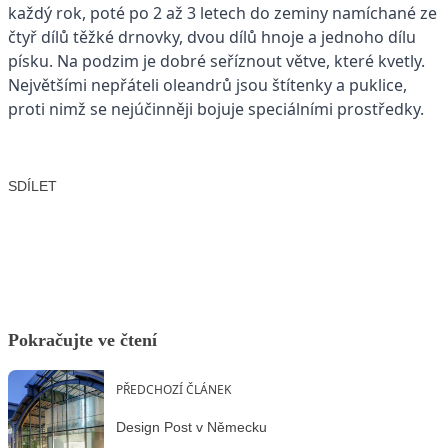
každý rok, poté po 2 až 3 letech do zeminy namíchané ze
čtyř dílů těžké drnovky, dvou dílů hnoje a jednoho dílu
písku. Na podzim je dobré seříznout větve, které kvetly.
Největšími nepřáteli oleandrů jsou štítenky a puklice,
proti nimž se nejúčinněji bojuje speciálními prostředky.
SDÍLET
Facebook
X
LinkedIn
Email
Pokračujte ve čtení
PŘEDCHOZÍ ČLÁNEK
Design Post v Německu