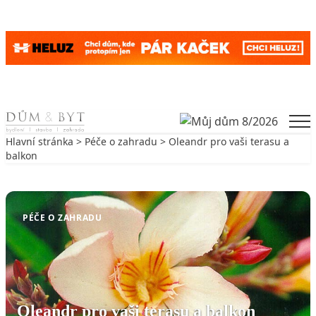
Skip to content
Men
Hlavní stránka
>
Péče o zahradu
> Oleandr pro vaši terasu a
balkon
Zpět na Péče o zahradu
PÉČE O ZAHRADU
Oleandr pro vaši terasu a balkon