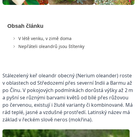
Obsah článku
V létě venku, v zimě doma
Nepřáteli oleandrů jsou štítenky
Stálezelený keř oleandr obecný (Ne­rium oleander) roste
v oblastech od Středozemí přes severní Indii a Barmu až
po Čínu. V pokojových podmínkách dorůstá výšky až 2 m
a pyšní se různými barvami květů od bílé přes růžovou
po červenou, existují i žluté varianty či kombinované. Má
rád teplé, jasné a vzdušné prostředí. Latinský název má
základ v řeckém slově neros (mokřina).