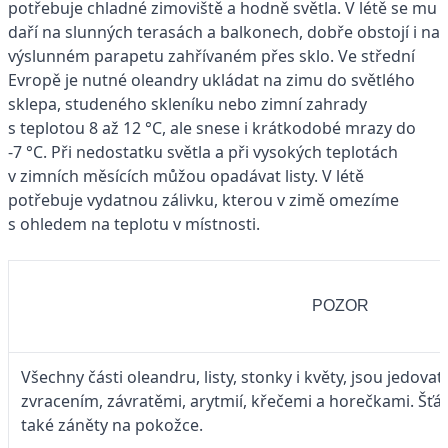
potřebuje chladné zimoviště a hodně světla. V létě se mu
daří na slunných terasách a balkonech, dobře obstojí i na
výslunném parapetu zahřívaném přes sklo. Ve střední
Evropě je nutné olean­dry ukládat na zimu do světlého
sklepa, studeného skleníku nebo zimní zahrady
s teplotou 8 až 12 °C, ale snese i krátkodobé mrazy do
-7 °C. Při nedostatku světla a při vysokých teplotách
v zimních měsících můžou opadávat listy. V létě
potřebuje vydatnou zálivku, kterou v zimě omezíme
s ohledem na teplotu v místnosti.
POZOR
Všechny části oleandru, listy, stonky i květy, jsou jedova
zvracením, závratěmi, arytmií, křečemi a horečkami. Šťáv
také záněty na pokožce.