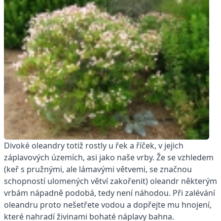
Divoké oleandry totiž rostly u řek a říček, v jejich
záplavových územích, asi jako naše vrby. Že se vzhledem
(keř s pružnými, ale lámavými větvemi, se značnou
schopností ulomených větví zakořenit) oleandr některým
vrbám ná­padně podobá, tedy není náhodou. Při zalévání
oleandru proto nešetřete vodou a dopřejte mu hnojení,
které nahradí živinami bohaté náplavy bahna.