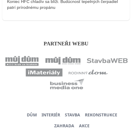
Koniec HFC chladív sa blíži. Budúcnosť tepelných čerpadiel
patrí prírodnému propánu
PARTNEŘI WEBU
DŮM
INTERIÉR
STAVBA
REKONSTRUKCE
ZAHRADA
AKCE