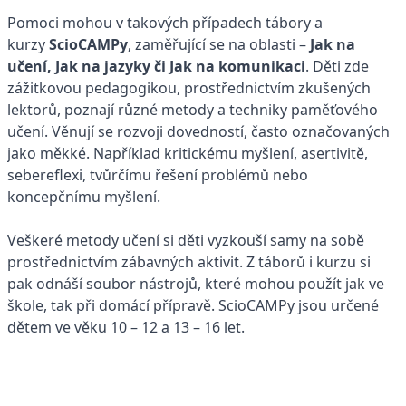
Pomoci mohou v takových případech tábory a
kurzy
ScioCAMPy
, zaměřující se na oblasti –
Jak na
učení, Jak na jazyky či Jak na komunikaci
. Děti zde
zážitkovou pedagogikou, prostřednictvím zkušených
lektorů, poznají různé metody a techniky paměťového
učení. Věnují se rozvoji dovedností, často označovaných
jako měkké. Například kritickému myšlení, asertivitě,
sebereflexi, tvůrčímu řešení problémů nebo
koncepčnímu myšlení.
Veškeré metody učení si děti vyzkouší samy na sobě
prostřednictvím zábavných aktivit. Z táborů i kurzu si
pak odnáší soubor nástrojů, které mohou použít jak ve
škole, tak při domácí přípravě.
ScioCAMPy jsou určené
dětem ve věku 10 – 12 a 13 – 16 let.