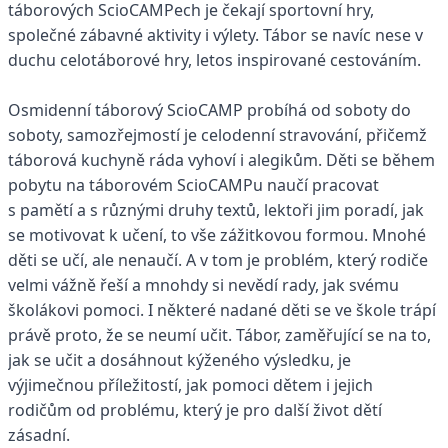
táborových ScioCAMPech je čekají sportovní hry,
společné zábavné aktivity i výlety.
Tábor se navíc nese v
duchu celotáborové hry, letos inspirované cestováním.
Osmidenní táborový ScioCAMP probíhá od soboty do
soboty, samozřejmostí je celodenní stravování, přičemž
táborová kuchyně ráda vyhoví i alegikům. Děti se během
pobytu na táborovém ScioCAMPu naučí pracovat
s pamětí a s různými druhy textů, lektoři jim poradí, jak
se motivovat k učení, to vše zážitkovou formou. Mnohé
děti se učí, ale nenaučí. A v tom je problém, který rodiče
velmi vážně řeší a mnohdy si nevědí rady, jak svému
školákovi pomoci. I některé nadané děti se ve škole trápí
právě proto, že se neumí učit. Tábor, zaměřující se na to,
jak se učit a dosáhnout kýženého výsledku, je
výjimečnou příležitostí, jak pomoci dětem i jejich
rodičům od problému, který je pro další život dětí
zásadní.