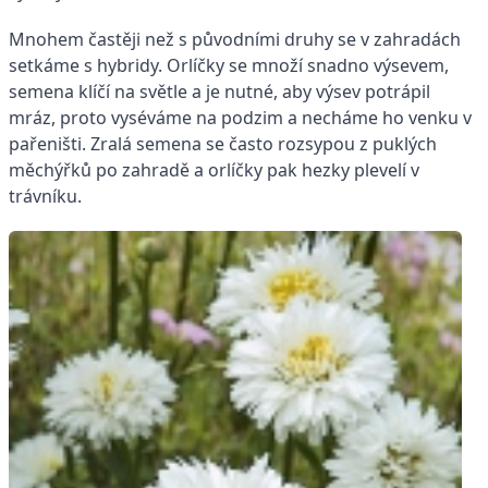
Mnohem častěji než s původními druhy se v zahradách
setkáme s hybridy. Orlíčky se množí snadno výsevem,
semena klíčí na světle a je nutné, aby výsev potrápil
mráz, proto vyséváme na podzim a necháme ho venku v
pařeništi. Zralá semena se často rozsypou z puklých
měchýřků po zahradě a orlíčky pak hezky plevelí v
trávníku.