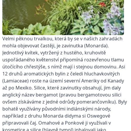
Velmi pěknou trvalkou, která by se v našich zahradách
mohla objevovat častěji, je zavinutka (Monarda).
Jednotlivý kvítek, vytržený z hustého, kruhovitě
uspořádaného květenství připomíná rozevřenou tlamu
útočícího chřestýše, s nímž mají i stejnou domovinu. Asi
12 druhů aromatických bylin z čeledi hluchavkovitých
(Lamiaceae) roste na území severní Ameriky od Kanady
až po Mexiko. Silice, které zavinutky obsahují, jim daly
anglický název bergamot (pravou bergamotovou silici
ovšem získáváme z jedné odrůdy pomerančovníku). Byly
bohatě využívány původními indiánskými národy,
například z druhu Monarda didyma si Oswegové
připravovali čaj. Omahové a Ponkové ji využívali v
kosmetice a silice (hlavně tymol) inhalovali jako