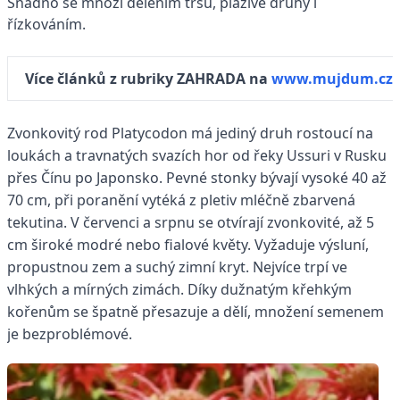
Snadno se množí dělením trsů, plazivé druhy i
řízkováním.
Více článků z rubriky ZAHRADA na
www.mujdum.cz
Zvonkovitý rod Platycodon má jediný druh rostoucí na
loukách a travnatých svazích hor od řeky Ussuri v Rusku
přes Čínu po Japonsko. Pevné stonky bývají vysoké 40 až
70 cm, při poranění vytéká z pletiv mléčně zbarvená
tekutina. V červenci a srpnu se otvírají zvonkovité, až 5
cm široké modré nebo fialové květy. Vyžaduje výsluní,
propustnou zem a suchý zimní kryt. Nejvíce trpí ve
vlhkých a mírných zimách. Díky dužnatým křehkým
kořenům se špatně přesazuje a dělí, množení semenem
je bezproblémové.