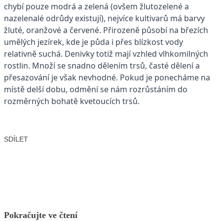
chybí pouze modrá a zelená (ovšem žlutozelené a
nazelenalé odrůdy existují), nejvíce kultivarů má barvy
žluté, oranžové a červené. Přirozeně působí na březích
umělých jezírek, kde je půda i přes blízkost vody
relativně suchá. Denivky totiž mají vzhled vlhkomilných
rostlin. Množí se snadno dělením trsů, časté dělení a
přesazování je však nevhodné. Pokud je ponecháme na
místě delší dobu, odmění se nám rozrůstáním do
rozměrných bohatě kvetoucích trsů.
SDÍLET
Facebook
X
LinkedIn
Email
Pokračujte ve čtení