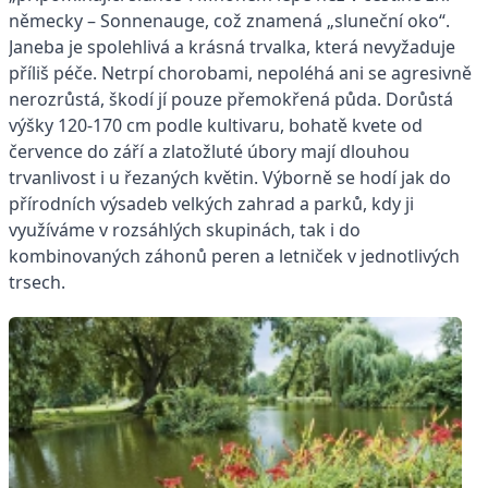
německy – Sonnenauge, což znamená „sluneční oko“.
Janeba je spolehlivá a krásná trvalka, která nevyžaduje
příliš péče. Netrpí chorobami, nepoléhá ani se agresivně
nerozrůstá, škodí jí pouze přemokřená půda. Dorůstá
výšky 120-170 cm podle kultivaru, bohatě kvete od
července do září a zlatožluté úbory mají dlouhou
trvanlivost i u řezaných květin. Výborně se hodí jak do
přírodních výsadeb velkých zahrad a parků, kdy ji
využíváme v rozsáhlých skupinách, tak i do
kombinovaných záhonů peren a letniček v jednotlivých
trsech.