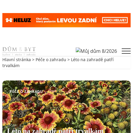
Skip to content
Men
Hlavní stránka
>
Péče o zahradu
> Léto na zahradě patří
trvalkám
Zpět na Péče o zahradu
PÉČE O ZAHRADU
Léto na zahradě patří trvalkám