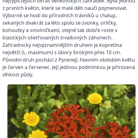
nejtypičtějších okras venkovských zahrádek. Bývá jednou
z prvních květin, které se malé děti naučí pojmenovat.
Výborně se hodí do přírodních trávníků u chalup,
sekaných dvakrát za léto spolu se zvonky, orlíčky,
kohoutky a smolničkami, stejně tak dobře roste v
klasických ošetřovaných trvalkových záhonech.
Zahradnicky nejvýznamnějším druhem je kopretina
největší (L. maximum) s úbory širokými přes 10 cm.
Původní druh pochází z Pyrenejí, hlavním obdobím květu
je červen a červenec. Její jedinou podmínkou je přirozená
vlhkost půdy.