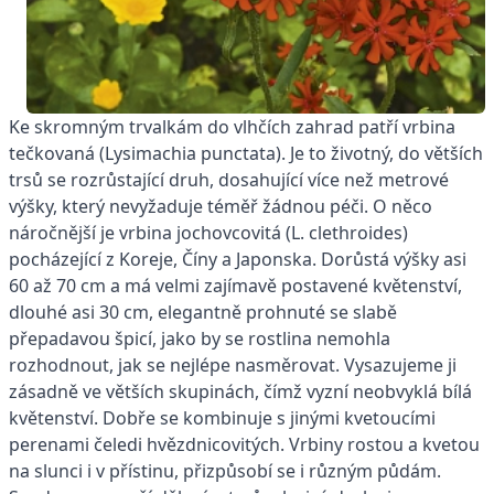
Ke skromným trvalkám do vlhčích zahrad patří vrbina
tečkovaná (Lysimachia punctata). Je to životný, do větších
trsů se rozrůstající druh, dosahující více než metrové
výšky, který nevyžaduje téměř žádnou péči. O něco
náročnější je vrbina jochovcovitá (L. clethroides)
pocházející z Koreje, Číny a Japonska. Dorůstá výšky asi
60 až 70 cm a má velmi zajímavě postavené květenství,
dlouhé asi 30 cm, elegantně prohnuté se slabě
přepadavou špicí, jako by se rostlina nemohla
rozhodnout, jak se nejlépe nasměrovat. Vysazujeme ji
zásadně ve větších skupinách, čímž vyzní neobvyklá bílá
květenství. Dobře se kombinuje s jinými kvetoucími
perenami čeledi hvězdnicovitých. Vrbiny rostou a kvetou
na slunci i v přístinu, přizpůsobí se i různým půdám.