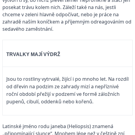
vytvoří trsy, do nichž plevel téměř nepronikne a stačí jen
posekat trávu kolem nich. Záleží také na nás, jestli
chceme v zeleni hlavně odpočívat, nebo je práce na
zahradě naším koníčkem a příjemným odreagováním od
sedavého zaměstnání.
TRVALKY MAJÍ VÝDRŽ
Jsou to rostliny vytrvalé, žijící i po mnoho let. Na rozdíl
od dřevin na podzim ze zahrady mizí a nepříznivé
roční období přežijí v podzemí ve formě záložních
pupenů, cibulí, oddenků nebo kořenů.
Latinské jméno rodu janeba (Heliopsis) znamená
„připomínající slunce“. Mnohem lépe než v češtině zní