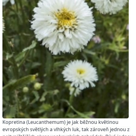
Kopretina (Leucanthemum) je jak běžnou květinou
evropských světlých a vlhkých luk, tak zároveň jednou z