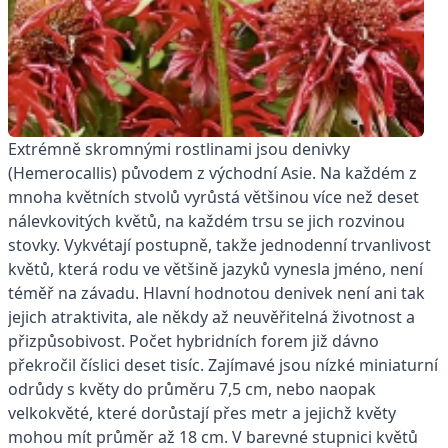
Extrémně skromnými rostlinami jsou denivky
(Hemerocallis) původem z východní Asie. Na každém z
mnoha květních stvolů vyrůstá většinou více než deset
nálevkovitých květů, na každém trsu se jich rozvinou
stovky. Vykvétají postupně, takže jednodenní trvanlivost
květů, která rodu ve většině jazyků vynesla jméno, není
téměř na závadu. Hlavní hodnotou denivek není ani tak
jejich atraktivita, ale někdy až neuvěřitelná životnost a
přizpůsobivost. Počet hybridních forem již dávno
překročil číslici deset tisíc. Zajímavé jsou nízké miniaturní
odrůdy s květy do průměru 7,5 cm, nebo naopak
velkokvěté, které dorůstají přes metr a jejichž květy
mohou mít průměr až 18 cm. V barevné stupnici květů