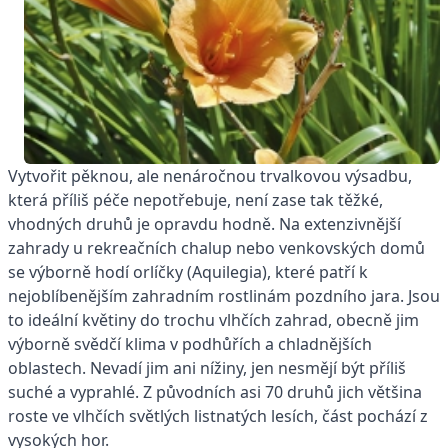
Vytvořit pěknou, ale nenáročnou trvalkovou výsadbu,
která příliš péče nepotřebuje, není zase tak těžké,
vhodných druhů je opravdu hodně. Na extenzivnější
zahrady u rekreačních chalup nebo venkovských domů
se výborně hodí orlíčky (Aquilegia), které patří k
nejoblíbenějším zahradním rostlinám pozdního jara. Jsou
to ideální květiny do trochu vlhčích zahrad, obecně jim
výborně svědčí klima v podhůřích a chladnějších
oblastech. Nevadí jim ani nížiny, jen nesmějí být příliš
suché a vyprahlé. Z původních asi 70 druhů jich většina
roste ve vlhčích světlých listnatých lesích, část pochází z
vysokých hor.