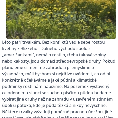
Léto patří trvalkám. Bez konfliktů vedle sebe rostou
květiny z Blízkého i Dálného východu spolu s
„američankami“, nemálo rostlin, třeba takové vrbiny
nebo kakosty, jsou domácí středoevropské druhy. Pokud
plánujeme či měníme zahradu a přemýšlíme o
výsadbách, měli bychom si nejdříve uvědomit, co od ní
konkrétně očekáváme a jaké půdní a klimatické
podmínky rostlinám nabízíme. Na pozemek vystavený
celodennímu slunci se suchou písčitou půdou budeme
vybírat jiné druhy než na zahradu v uzavřeném stinném
údolí u potoka, kde je půda těžká a nikdy nevyschne.
Některé trvalky vyžadují poměrně pracnou údržbu, jiné