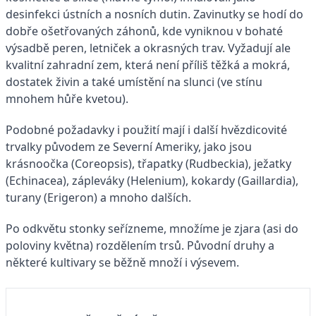
desinfekci ústních a nosních dutin. Zavinutky se hodí do
dobře ošetřovaných záhonů, kde vyniknou v bohaté
výsadbě peren, letniček a okrasných trav. Vyžadují ale
kvalitní zahradní zem, která není příliš těžká a mokrá,
dostatek živin a také umístění na slunci (ve stínu
mnohem hůře kvetou).
Podobné požadavky i použití mají i další hvězdicovité
trvalky původem ze Severní Ameriky, jako jsou
krásnoočka (Coreopsis), třapatky (Rudbeckia), ježatky
(Echinacea), zápleváky (Helenium), kokardy (Gaillardia),
turany (Erigeron) a mnoho dalších.
Po odkvětu stonky seřízneme, množíme je zjara (asi do
poloviny května) rozdělením trsů. Původní druhy a
některé kultivary se běžně množí i výsevem.