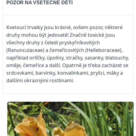
POZOR NA VŠETEČNÉ DĚTI
Kvetoucí trvalky jsou krásné, ovšem pozor, některé
druhy mohou být jedovaté! Značně toxické jsou
všechny druhy z čeledi pryskyřníkovitých
(Ranunculaceae) a čemeřicovitých (Helleboraceae),
například orlíčky, úpolíny, stračky, sasanky, blatouchy,
oměje, čemeřice a další. Opatrně je třeba zacházet se
srdcovkami, barvínky, konvalinkami, pryšci, máky a
dalšími okrasnými rostlinami.