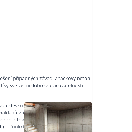
 řešení případných závad. Značkový beton
íky své velmi dobré zpracovatelnosti
vou desku.
nákladů za
nepropustné
) i funkci