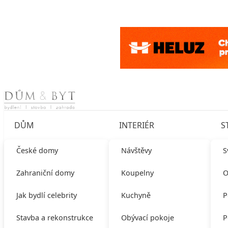
Skip to content
DŮM
INTERIÉR
S
České domy
Návštěvy
S
Zahraniční domy
Koupelny
O
Jak bydlí celebrity
Kuchyně
P
Stavba a rekonstrukce
Obývací pokoje
P