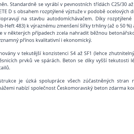
ěn. Standardně se vyrábí v pevnostních třídách C25/30 až
TE D s obsahem rozptýlené výztuže v podobě ocelových drá
dopravují na stavbu autodomíchávačem.
Díky rozptýlené 
-Heft 483) k výraznému zmenšení šířky trhliny (až o 50 %) 
že v některých případech zcela nahradit běžnou betonářs
znamný přínos kvalitativní i ekonomický.
ány v tekutější konzistenci S4 až SF1 (lehce zhutnitelný
ěsnicích prvků ve spárách. Beton se díky vyšší tekutosti 
ailů.
trukce je úzká spolupráce všech zúčastněných stran na
tonážemi nabízí společnost Českomoravský beton zdarma ko