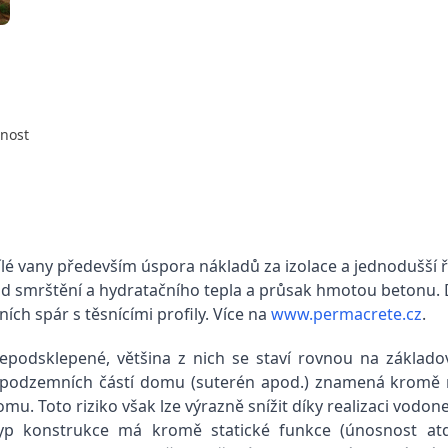
tnost
bílé vany především úspora nákladů za izolace a jednodušší
 smrštění a hydratačního tepla a průsak hmotou betonu. D
ch spár s těsnícími profily. Více na
www.permacrete.cz
.
podsklepené, většina z nich se staví rovnou na základo
ch podzemních částí domu (suterén apod.) znamená kromě 
mu. Toto riziko však lze výrazně snížit díky realizaci vodo
yp konstrukce má kromě statické funkce (únosnost atd.