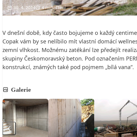
30. 4. 2014
4 min. čtení
V dnešní době, kdy často bojujeme o každý centimet
Copak vám by se nelíbilo mít vlastní domácí welln
zemní vlhkost. Možnému zatékání lze předejít reali
skupiny Českomoravský beton. Pod označením PERM
konstrukcí, známých také pod pojmem „bílá vana“.
Galerie