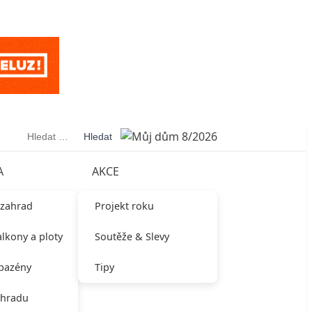
Vyhledávání
A
AKCE
 zahrad
Projekt roku
alkony a ploty
Soutěže & Slevy
 bazény
Tipy
ahradu