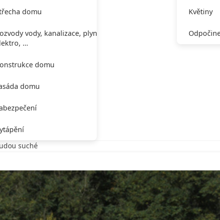
třecha domu
Květiny
ozvody vody, kanalizace, plynu,
Odpočine
lektro, …
onstrukce domu
asáda domu
abezpečení
ytápění
budou suché