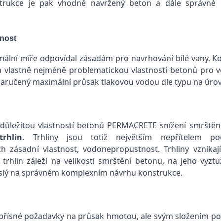
strukce je pak vhodně navržený beton a dále správné 
tnost
mální míře odpovídal zásadám pro navrhování bílé vany. K
 a vlastně nejméně problematickou vlastností betonů pro
ručený maximální průsak tlakovou vodou dle typu na úrov
důležitou vlastností betonů PERMACRETE snížení smrštění
trhlin
. Trhliny jsou totiž největším nepřítelem po
ch zásadní vlastnost, vodonepropustnost. Trhliny vznikaj
rhlin záleží na velikosti smrštění betonu, na jeho vyztu
závislý na správném komplexním návrhu konstrukce.
ísné požadavky na průsak hmotou, ale svým složením pom