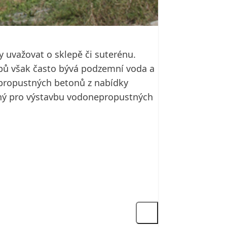
 uvažovat o sklepě či suterénu.
epů však často bývá podzemní voda a
epropustných betonů z nabídky
ný pro výstavbu vodonepropustných