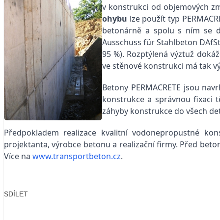
v konstrukci od objemových zm
ohybu
lze použít typ PERMACRE
betonárně a spolu s ním se 
Ausschuss für Stahlbeton DAfStb
95 %). Rozptýlená výztuž doká
ve stěnové konstrukci má tak vý
Betony PERMACRETE jsou navrhov
konstrukce a správnou fixaci t
záhyby konstrukce do všech det
Předpokladem realizace kvalitní vodonepropustné kons
projektanta, výrobce betonu a realizační firmy. Před be
Více na
www.transportbeton.cz
.
SDÍLET
Facebook
X
LinkedIn
Email