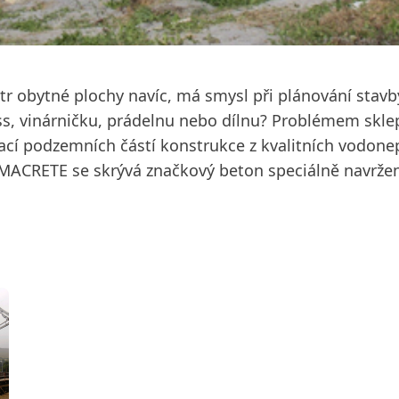
r obytné plochy navíc, má smysl při plánování stavby
ess, vinárničku, prádelnu nebo dílnu? Problémem skl
zací podzemních částí konstrukce z kvalitních vodon
ACRETE se skrývá značkový beton speciálně navrže