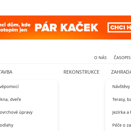
O NÁS
ČASOPIS
TAVBA
REKONSTRUKCE
ZAHRAD
vépomocí
Návštěvy
kna, dveře
Terasy, b
ovrchové úpravy
Jezírka a
odlahy
Péče o z