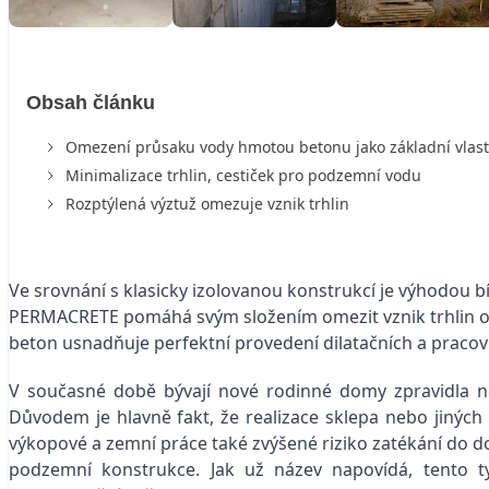
Obsah článku
Omezení průsaku vody hmotou betonu jako základní vlas
Minimalizace trhlin, cestiček pro podzemní vodu
Rozptýlená výztuž omezuje vznik trhlin
Ve srovnání s klasicky izolovanou konstrukcí je výhodou 
PERMACRETE pomáhá svým složením omezit vznik trhlin od
beton usnadňuje perfektní provedení dilatačních a pracovní
V současné době bývají nové rodinné domy zpravidla ne
Důvodem je hlavně fakt, že realizace sklepa nebo jiný
výkopové a zemní práce také zvýšené riziko zatékání do do
podzemní konstrukce. Jak už název napovídá, tento t