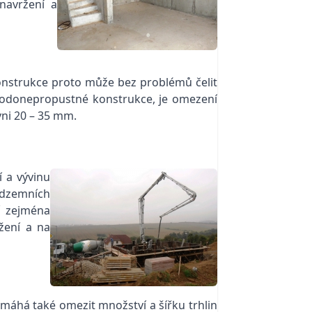
navržení a
onstrukce proto může bez problémů čelit
 vodonepropustné konstrukce, je omezení
ni 20 – 35 mm.
 a vývinu
dzemních
í zejména
žení a na
áhá také omezit množství a šířku trhlin