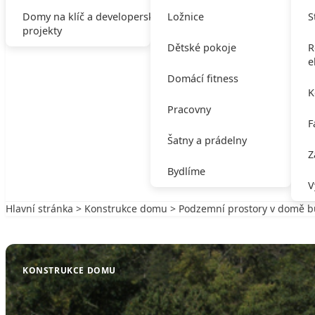
Domy na klíč a developerské
Ložnice
S
projekty
Dětské pokoje
R
e
Domácí fitness
K
Pracovny
F
Šatny a prádelny
Z
Bydlíme
V
Hlavní stránka
>
Konstrukce domu
> Podzemní prostory v domě 
Zpět na Konstrukce domu
KONSTRUKCE DOMU