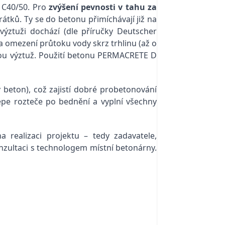
 C40/50. Pro
zvýšení pevnosti v tahu za
tků. Ty se do betonu přimíchávají již na
výztuži dochází (dle příručky Deutscher
a omezení průtoku vody skrz trhlinu (až o
kou výztuž. Použití betonu PERMACRETE D
 beton), což zajistí dobré probetonování
lépe rozteče po bednění a vyplní všechny
 realizaci projektu – tedy zadavatele,
nzultaci s technologem místní betonárny.