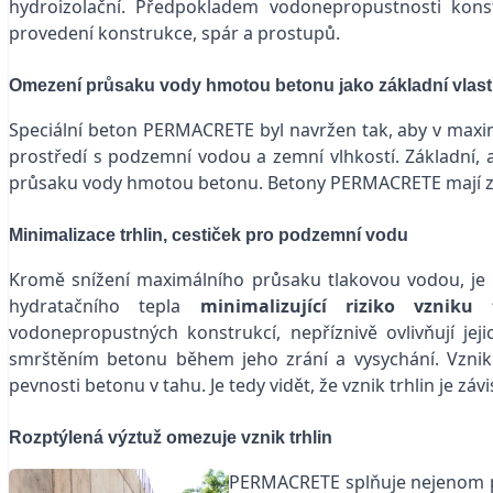
hydroizolační. Předpokladem vodonepropustnosti kon
provedení konstrukce, spár a prostupů.
Omezení průsaku vody hmotou betonu jako základní vlas
Speciální beton PERMACRETE byl navržen tak, aby v maxi
prostředí s podzemní vodou a zemní vlhkostí. Základní,
průsaku vody hmotou betonu. Betony PERMACRETE mají za
Minimalizace trhlin, cestiček pro podzemní vodu
Kromě snížení maximálního průsaku tlakovou vodou, je 
hydratačního tepla
minimalizující
riziko vzniku 
vodonepropustných konstrukcí, nepříznivě ovlivňují jeji
smrštěním betonu během jeho zrání a vysychání. Vznik t
pevnosti betonu v tahu. Je tedy vidět, že vznik trhlin je 
Rozptýlená výztuž omezuje vznik trhlin
PERMACRETE splňuje nejenom př