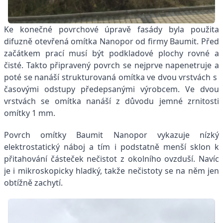
Ke konečné povrchové úpravě fasády byla použita
difuzně otevřená omítka Nanopor od firmy Baumit. Před
začátkem prací musí být podkladové plochy rovné a
čisté. Takto připravený povrch se nejprve napenetruje a
poté se nanáší strukturovaná omítka ve dvou vrstvách s
časovými odstupy předepsanými výrobcem. Ve dvou
vrstvách se omítka nanáší z důvodu jemné zrnitosti
omítky 1 mm.
Povrch omítky Baumit Nanopor vykazuje nízký
elektrostatický náboj a tím i podstatně menší sklon k
přitahování částeček nečistot z okolního ovzduší. Navíc
je i mikroskopicky hladký, takže nečistoty se na něm jen
obtížně zachytí.