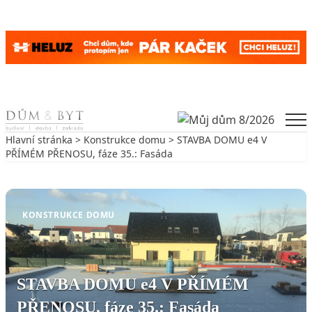
Skip to content
Men
Hlavní stránka
>
Konstrukce domu
> STAVBA DOMU e4 V
PŘÍMÉM PŘENOSU, fáze 35.: Fasáda
Zpět na Konstrukce domu
KONSTRUKCE DOMU
STAVBA DOMU e4 V PŘÍMÉM
PŘENOSU, fáze 35.: Fasáda