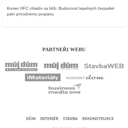
Koniec HFC chladív sa blíži. Budúcnosť tepelných čerpadiel
patrí prírodnému propánu
PARTNEŘI WEBU
DŮM
INTERIÉR
STAVBA
REKONSTRUKCE