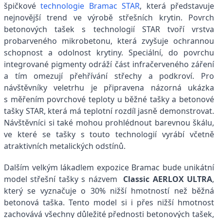
špičkové
technologie Bramac STAR
, která představuje
nejnovější trend ve výrobě střešních krytin. Povrch
betonových tašek s technologií STAR tvoří vrstva
probarveného mikrobetonu, která zvyšuje ochrannou
schopnost a odolnost krytiny. Speciální, do povrchu
integrované pigmenty odráží část infračerveného záření
a tím omezují přehřívání střechy a podkroví. Pro
návštěvníky veletrhu je připravena názorná ukázka
s měřením povrchové teploty u běžné tašky a betonové
tašky STAR, která má teplotní rozdíl jasně demonstrovat.
Návštěvníci si také mohou prohlédnout barevnou škálu,
ve které se tašky s touto technologií vyrábí včetně
atraktivních metalických odstínů.
Dalším velkým lákadlem expozice Bramac bude unikátní
model střešní tašky s názvem
Classic AERLOX ULTRA
,
který se vyznačuje o 30% nižší hmotností než běžná
betonová taška. Tento model si i přes nižší hmotnost
zachovává všechny důležité přednosti betonových tašek,