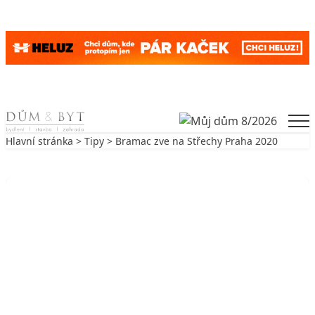
Skip to content
Men
Hlavní stránka
>
Tipy
> Bramac zve na Střechy Praha 2020
Zpět na Tipy
TIPY
Bramac zve na Střechy Praha 2020
30. 1. 2020
3 min. čtení