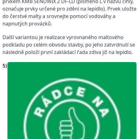
prvkem KMB SENDWIX 2 DF-LD (písmeno L v názvu cihly,
označuje prvky určené pro zdění na lepidlo). Prvek uložte
do čerstvé malty a srovnejte pomocí vodováhy a
napnutých provázků.
Další variantou je realizace vyrovnaného maltového
podkladu po celém obvodu stavby, po jeho zatvrdnutí se
následně položí první zakládací řada zdiva již na lepidlo.
5)