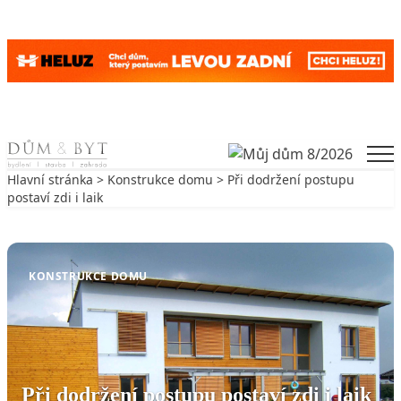
Skip to content
Men
Hlavní stránka
>
Konstrukce domu
> Při dodržení postupu
postaví zdi i laik
Zpět na Konstrukce domu
KONSTRUKCE DOMU
Při dodržení postupu postaví zdi i laik