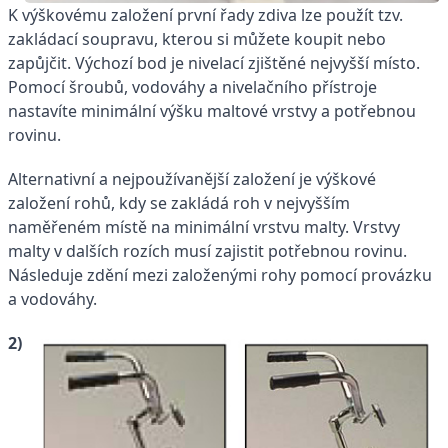
K výškovému založení první řady zdiva lze použít tzv.
zakládací soupravu, kterou si můžete koupit nebo
zapůjčit. Výchozí bod je nivelací zjištěné nejvyšší místo.
Pomocí šroubů, vodováhy a nivelačního přístroje
nastavíte minimální výšku maltové vrstvy a potřebnou
rovinu.
Alternativní a nejpoužívanější založení je výškové
založení rohů, kdy se zakládá roh v nejvyšším
naměřeném místě na minimální vrstvu malty. Vrstvy
malty v dalších rozích musí zajistit potřebnou rovinu.
Následuje zdění mezi založenými rohy pomocí provázku
a vodováhy.
2)