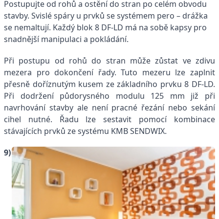
Postupujte od rohů a ostění do stran po celém obvodu
stavby. Svislé spáry u prvků se systémem pero – drážka
se nemaltují. Každý blok 8 DF-LD má na sobě kapsy pro
snadnější manipulaci a pokládání.
Při postupu od rohů do stran může zůstat ve zdivu
mezera pro dokončení řady. Tuto mezeru lze zaplnit
přesně doříznutým kusem ze základního prvku 8 DF-LD.
Při dodržení půdorysného modulu 125 mm již při
navrhování stavby ale není pracné řezání nebo sekání
cihel nutné. Řadu lze sestavit pomocí kombinace
stávajících prvků ze systému KMB SENDWIX.
9)