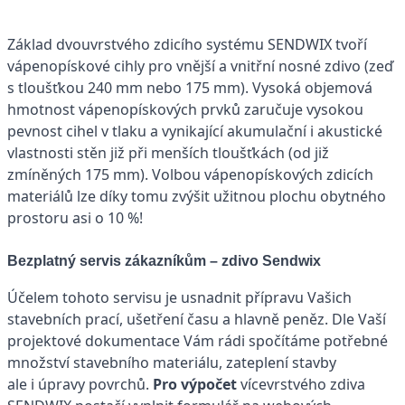
Základ dvouvrstvého zdicího systému SENDWIX tvoří
vápenopískové cihly pro vnější a vnitřní nosné zdivo (zeď
s tloušťkou 240 mm nebo 175 mm). Vysoká objemová
hmotnost vápenopískových prvků zaručuje vysokou
pevnost cihel v tlaku a vynikající akumulační i akustické
vlastnosti stěn již při menších tloušťkách (od již
zmíněných 175 mm). Volbou vápenopískových zdicích
materiálů lze díky tomu zvýšit užitnou plochu obytného
prostoru asi o 10 %!
Bezplatný servis zákazníkům – zdivo Sendwix
Účelem tohoto servisu je usnadnit přípravu Vašich
stavebních prací, ušetření času a hlavně peněz. Dle Vaší
projektové dokumentace Vám rádi spočítáme potřebné
množství stavebního materiálu, zateplení stavby
ale i úpravy povrchů.
Pro výpočet
vícevrstvého zdiva