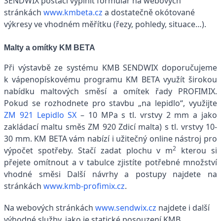
SENDWIX postačí vyplnit formulář na webových
stránkách
www.kmbeta.cz
a dostatečně okótované
výkresy ve vhodném měřítku (řezy, pohledy, situace…).
Malty a omítky KM BETA
Při výstavbě ze systému KMB SENDWIX doporučujeme
k vápenopískovému programu KM BETA využít širokou
nabídku maltových směsí a omítek řady PROFIMIX.
Pokud se rozhodnete pro stavbu „na lepidlo“, využijte
ZM 921 Lepidlo SX
– 10 MPa s tl. vrstvy 2 mm a jako
zakládací maltu směs ZM 920 Zdicí malta) s tl. vrstvy 10-
30 mm. KM BETA vám nabízí i užitečný online nástroj pro
2
výpočet spotřeby. Stačí zadat plochu
v m
kterou si
přejete omítnout a v tabulce zjistíte potřebné množství
vhodné směsi Další návrhy a postupy najdete na
stránkách
www.kmb-profimix.cz
.
Na webových stránkách
www.sendwix.cz
najdete i další
výhodné služby, jako je statické posouzení KMB,