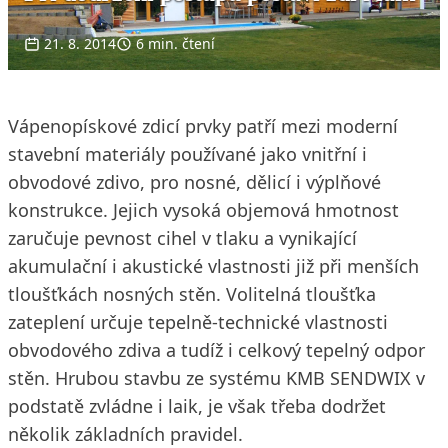
21. 8. 2014
6 min. čtení
Vápenopískové zdicí prvky patří mezi moderní
stavební materiály používané jako vnitřní i
obvodové zdivo, pro nosné, dělicí i výplňové
konstrukce. Jejich vysoká objemová hmotnost
zaručuje pevnost cihel v tlaku a vynikající
akumulační i akustické vlastnosti již při menších
tloušťkách nosných stěn. Volitelná tloušťka
zateplení určuje tepelně-technické vlastnosti
obvodového zdiva a tudíž i celkový tepelný odpor
stěn. Hrubou stavbu ze systému KMB SENDWIX v
podstatě zvládne i laik, je však třeba dodržet
několik základních pravidel.