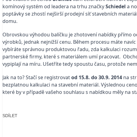
komínový systém od leadera na trhu značky
Schiedel
a no
poptávky se zhostí nejširší prodejní síť stavebních materi
domu.
Obrovskou výhodou balíčku je zhotovení nabídky přímo od
výrobků, jednak nejnižší cenu. Během procesu máte navíc 
vybíráte správnou produktovou řadu, zda kalkulaci rozumí
partnerské firmy, které s materiálem umí pracovat. Obc
vypiplají na míru. Ušetříte tedy spoustu času, protože n
Jak na to? Stačí se registrovat
od 15.8. do 30.9. 2014
na st
bezplatnou kalkulaci na stavební materiál. Výslednou c
které by v případě vašeho souhlasu s nabídkou měly na sta
SDÍLET
Facebook
X
LinkedIn
Email