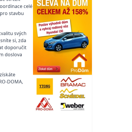
Koordinace celé
pro stavbu
valitu svých
níte si, zda
at doporučit
ům doslova
získáte
 PRO-DOMA,