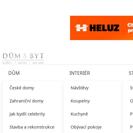
Skip to content
DŮM
INTERIÉR
S
České domy
Návštěvy
S
Zahraniční domy
Koupelny
O
Jak bydlí celebrity
Kuchyně
P
Stavba a rekonstrukce
Obývací pokoje
P