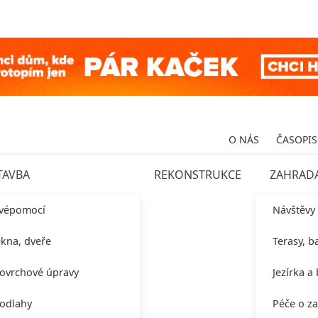
O NÁS
ČASOPIS
TAVBA
REKONSTRUKCE
ZAHRAD
vépomocí
Návštěvy
kna, dveře
Terasy, b
ovrchové úpravy
Jezírka a
odlahy
Péče o z