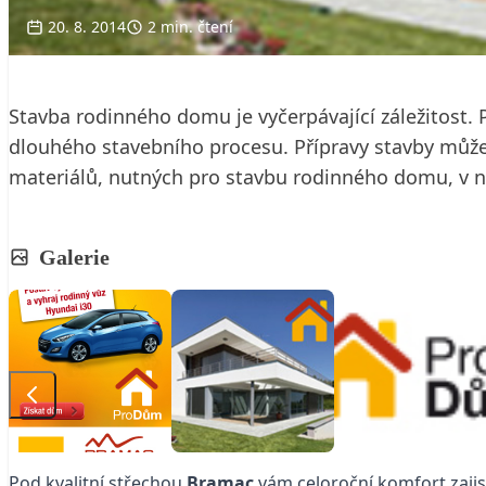
20. 8. 2014
2 min. čtení
Stavba rodinného domu je vyčerpávající záležitost. 
dlouhého stavebního procesu. Přípravy stavby může 
materiálů, nutných pro stavbu rodinného domu, v n
Galerie
Pod kvalitní střechou
Bramac
vám celoroční komfort zajis