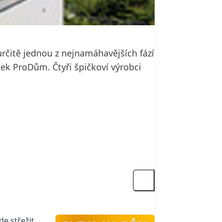
určitě jednou z nejnamáhavějších fází
ek ProDům. Čtyři špičkoví výrobci
e střežit