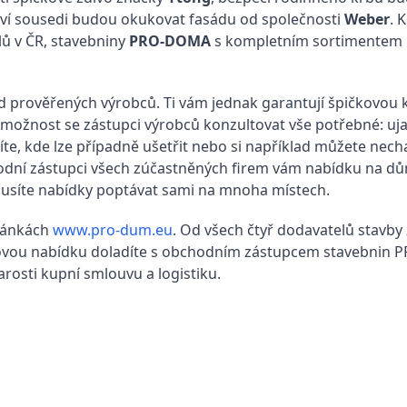
ví sousedi budou okukovat fasádu od společnosti
Weber
. 
álů v ČR, stavebniny
PRO-DOMA
s kompletním sortimentem 
 prověřených výrobců. Ti vám jednak garantují špičkovou k
možnost se zástupci výrobců konzultovat vše potřebné: ujas
te, kde lze případně ušetřit nebo si například můžete nech
hodní zástupci všech zúčastněných firem vám nabídku na d
emusíte nabídky poptávat sami na mnoha místech.
ránkách
www.pro-dum.eu
. Od všech čtyř dodavatelů stavby 
enovou nabídku doladíte s obchodním zástupcem stavebnin
rosti kupní smlouvu a logistiku.