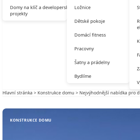
Domy na klíč a developerské
Ložnice
S
projekty
Dětské pokoje
R
e
Domácí fitness
K
Pracovny
F
Šatny a prádelny
Z
Bydlíme
V
Hlavní stránka
>
Konstrukce domu
> Nejvýhodnější nabídka pro d
Zpět na Konstrukce domu
KONSTRUKCE DOMU