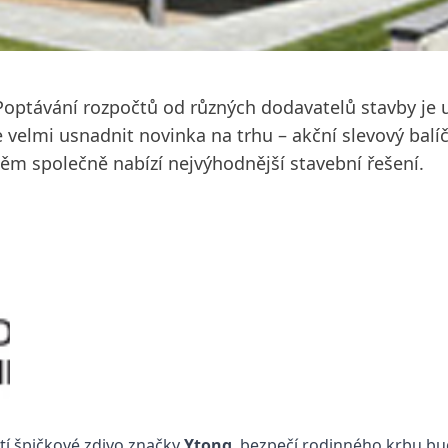
Poptávání rozpočtů od různých dodavatelů stavby je 
velmi usnadnit novinka na trhu – akční slevový balíč
ěm společně nabízí nejvýhodnější stavební řešení.
tí špičkové zdivo značky
Ytong
, bezpečí rodinného krbu bud