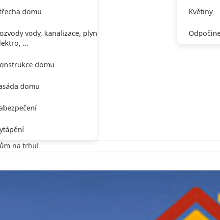
třecha domu
Květiny
ozvody vody, kanalizace, plynu,
Odpočine
lektro, …
onstrukce domu
asáda domu
abezpečení
ytápění
ům na trhu!