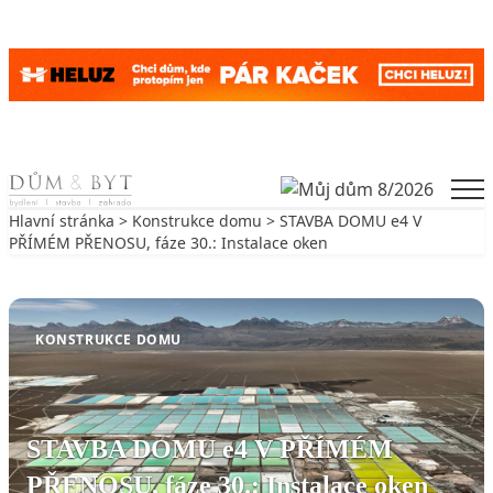
Skip to content
Men
Hlavní stránka
>
Konstrukce domu
> STAVBA DOMU e4 V
PŘÍMÉM PŘENOSU, fáze 30.: Instalace oken
Zpět na Konstrukce domu
KONSTRUKCE DOMU
STAVBA DOMU e4 V PŘÍMÉM
PŘENOSU, fáze 30.: Instalace oken