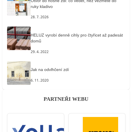
Otvor do nosné zdi: co vědět, než vezmete do
ruky kladivo
28. 7. 2026
HELUZ vyrobí denně cihly pro čtyřicet až padesát
domů
29. 4. 2022
Jak na odvlhčení zdí
6. 11. 2020
PARTNEŘI WEBU