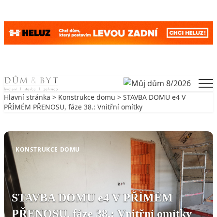
Skip to content
Men
Hlavní stránka
>
Konstrukce domu
> STAVBA DOMU e4 V
PŘÍMÉM PŘENOSU, fáze 38.: Vnitřní omítky
Zpět na Konstrukce domu
KONSTRUKCE DOMU
STAVBA DOMU e4 V PŘÍMÉM
PŘENOSU, fáze 38.: Vnitřní omítky