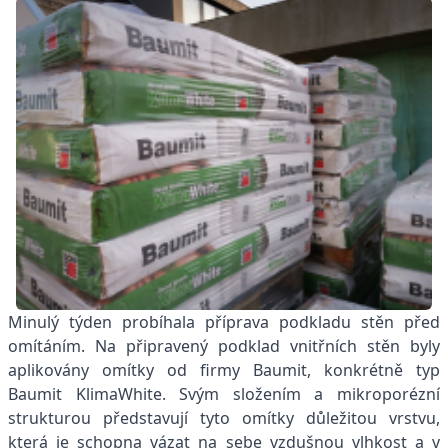
Minulý týden probíhala příprava podkladu stěn před
omítáním. Na připravený podklad vnitřních stěn byly
aplikovány omítky od firmy Baumit, konkrétně typ
Baumit KlimaWhite. Svým složením a mikroporézní
strukturou představují tyto omítky důležitou vrstvu,
která je schopna vázat na sebe vzdušnou vlhkost a v