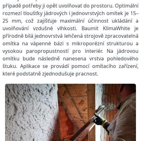
případě potřeby ji opět uvolňovat do prostoru. Optimální
rozmezí tloušťky jádrových i jednovrstvých omítek je 15–
25 mm, což zajišťuje maximální účinnost ukládání a
uvolňování vzdušné vlhkosti. Baumit KlimaWhite je
přírodně bílá jednovrstvá lehčená strojově zpracovatelná
omítka na vápenné bázi s mikroporézní strukturou a
vysokou paropropustností pro interiér. Na jádrovou
omítku bude následně nanesena vrstva pohledového
štuku. Aplikace se provádí pomocí omítacího zařízení,
které podstatně zjednodušuje pracnost.