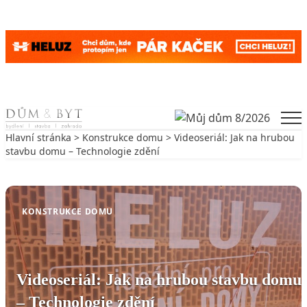
Skip to content
Men
Hlavní stránka
>
Konstrukce domu
> Videoseriál: Jak na hrubou
stavbu domu – Technologie zdění
Zpět na Konstrukce domu
KONSTRUKCE DOMU
Videoseriál: Jak na hrubou stavbu domu
– Technologie zdění