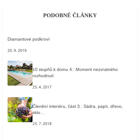
PODOBNÉ ČLÁNKY
Diamantové podkroví
20. 9. 2019
10 stupňů k domu 4.: Moment nezvratného
rozhodnutí
25. 4. 2017
Členění interiéru, část 3.: Sádra, papír, dřevo,
sklo…
23. 7. 2018