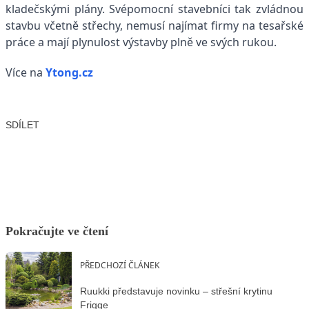
kladečskými plány. Svépomocní stavebníci tak zvládnou
stavbu včetně střechy, nemusí najímat firmy na tesařské
práce a mají plynulost výstavby plně ve svých rukou.
Více na
Ytong.cz
SDÍLET
Facebook
X
LinkedIn
Email
Pokračujte ve čtení
PŘEDCHOZÍ ČLÁNEK
Ruukki představuje novinku – střešní krytinu
Frigge