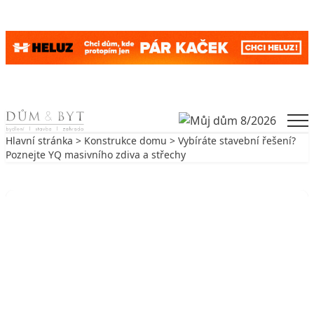
Skip to content
Men
Hlavní stránka
>
Konstrukce domu
> Vybíráte stavební řešení?
Poznejte YQ masivního zdiva a střechy
Zpět na Konstrukce domu
KONSTRUKCE DOMU
Vybíráte stavební řešení? Poznejte
YQ masivního zdiva a střechy
1. 7. 2019
3 min. čtení