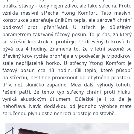
obálka stavby – tedy nejen zdivo, ale také střecha. Proto
vznikla masivní střecha Ytong Komfort. Tato masivní
konstrukce zabraňuje únikům tepla, ale zároveň chrání
podkroví proti přehřívání. U střech je důležitým
parametrem takzvaný fázový posun. To je čas, za který
se střešní konstrukce prohřeje. U dřevěných krovů to
bývá cca 4 hodiny. Znamená to, že v letní sezoně se
dřevěný krov rychle prohřeje a v podvečer je v podkroví
stále nepřijatelně horko. U střechy Ytong Komfort je
fázový posun cca 13 hodin. Čili teplo, které působí
na střechu, nestihne proniknout do obytného prostoru
dřív, než sluníčko zapadne. Mezi další výhody tohoto
řešení patří, že tento typ střechy chrání proti hluku,
vyniká akustickým útlumem. Důležité je i to, že je
nehořlavá. Navíc dodávkou od jednoho výrobce máte
zaručenou plynulost a nehrozí prostoje na stavbě.