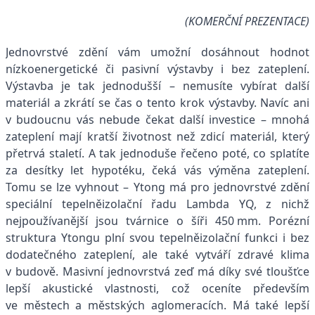
(KOMERČNÍ PREZENTACE)
Jednovrstvé zdění vám umožní dosáhnout hodnot
nízkoenergetické či pasivní výstavby i bez zateplení.
Výstavba je tak jednodušší – nemusíte vybírat další
materiál a zkrátí se čas o tento krok výstavby. Navíc ani
v budoucnu vás nebude čekat další investice – mnohá
zateplení mají kratší životnost než zdicí materiál, který
přetrvá staletí. A tak jednoduše řečeno poté, co splatíte
za desítky let hypotéku, čeká vás výměna zateplení.
Tomu se lze vyhnout – Ytong má pro jednovrstvé zdění
speciální tepelněizolační řadu Lambda YQ, z nichž
nejpoužívanější jsou tvárnice o šíři 450 mm. Porézní
struktura Ytongu plní svou tepelněizolační funkci i bez
dodatečného zateplení, ale také vytváří zdravé klima
v budově. Masivní jednovrstvá zeď má díky své tloušťce
lepší akustické vlastnosti, což oceníte především
ve městech a městských aglomeracích. Má také lepší