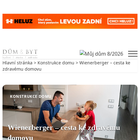
Skip to content
Men
Hlavní stránka
>
Konstrukce domu
> Wienerberger – cesta ke
zdravému domovu
Zpět na Konstrukce domu
KONSTRUKCE DOMU
Wienerberger – cesta ke zdravému
domovu