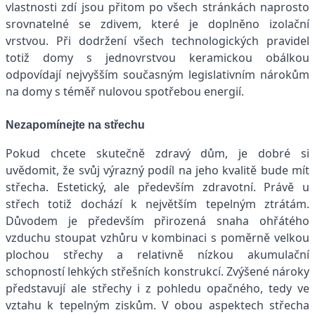
vlastnosti zdí jsou přitom po všech stránkách naprosto
srovnatelné se zdivem, které je doplněno izolační
vrstvou. Při dodržení všech technologických pravidel
totiž domy s jednovrstvou keramickou obálkou
odpovídají nejvyšším současným legislativním nárokům
na domy s téměř nulovou spotřebou energií.
Nezapomínejte na střechu
Pokud chcete skutečně zdravý dům, je dobré si
uvědomit, že svůj výrazný podíl na jeho kvalitě bude mít
střecha. Estetický, ale především zdravotní. Právě u
střech totiž dochází k největším tepelným ztrátám.
Důvodem je především přirozená snaha ohřátého
vzduchu stoupat vzhůru v kombinaci s poměrně velkou
plochou střechy a relativně nízkou akumulační
schopností lehkých střešních konstrukcí. Zvýšené nároky
představují ale střechy i z pohledu opačného, tedy ve
vztahu k tepelným ziskům. V obou aspektech střecha