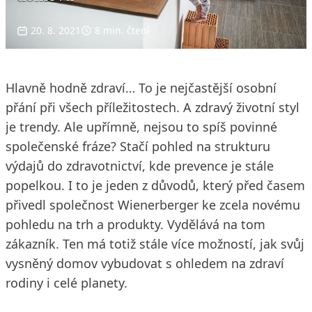
20. 8. 2021
8 min. čtení
Hlavně hodně zdraví… To je nejčastější osobní
přání při všech příležitostech. A zdravý životní styl
je trendy. Ale upřímně, nejsou to spíš povinné
společenské fráze? Stačí pohled na strukturu
výdajů do zdravotnictví, kde prevence je stále
popelkou. I to je jeden z důvodů, který před časem
přivedl společnost Wienerberger ke zcela novému
pohledu na trh a produkty. Vydělává na tom
zákazník. Ten má totiž stále více možností, jak svůj
vysněný domov vybudovat s ohledem na zdraví
rodiny i celé planety.