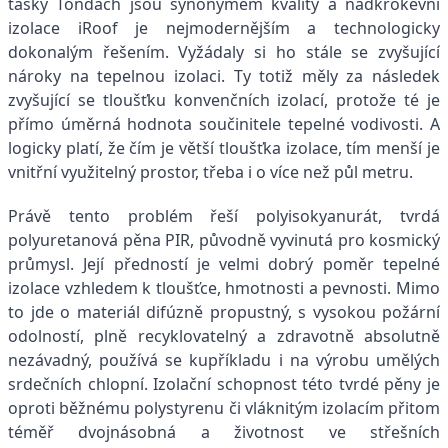
tašky Tondach jsou synonymem kvality a nadkrokevní
izolace iRoof je nejmodernějším a technologicky
dokonalým řešením. Vyžádaly si ho stále se zvyšující
nároky na tepelnou izolaci. Ty totiž měly za následek
zvyšující se tloušťku konvenčních izolací, protože té je
přímo úměrná hodnota součinitele tepelné vodivosti. A
logicky platí, že čím je větší tloušťka izolace, tím menší je
vnitřní využitelný prostor, třeba i o více než půl metru.
Právě tento problém řeší polyisokyanurát, tvrdá
polyuretanová pěna PIR, původně vyvinutá pro kosmický
průmysl. Její předností je velmi dobrý poměr tepelné
izolace vzhledem k tloušťce, hmotnosti a pevnosti. Mimo
to jde o materiál difúzně propustný, s vysokou požární
odolností, plně recyklovatelný a zdravotně absolutně
nezávadný, používá se kupříkladu i na výrobu umělých
srdečních chlopní. Izolační schopnost této tvrdé pěny je
oproti běžnému polystyrenu či vláknitým izolacím přitom
téměř dvojnásobná a životnost ve střešních