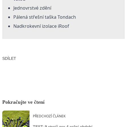
Jednovrstvé zdění
Pálená střešní taška Tondach
Nadkrokevní izolace iRoof
SDÍLET
Facebook
X
LinkedIn
Email
Pokračujte ve čtení
PŘEDCHOZÍ ČLÁNEK
TEST: 9 strojů pro 4 roční období