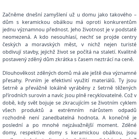
Začněme dnešní zamyšlení už u domu jako takového –
dům s keramickou obálkou má oproti konkurentům
jednu významnou přednost. Jeho životnost je v podstatě
neomezená. A kdo nesouhlasí, nechť se projde centry
českých a moravských měst, v nichž nejen turisté
obdivují stavby, jejichž život se počítá na staletí. Kvalitně
postavený zděný dům zkrátka s časem neztrácí na ceně.
Dlouhověkost zděných domů má ale ještě dva významné
přesahy. Prvním je efektivní využití materiálů. Ty jsou
šetrně a převážně lokálně vyráběny z šetrně těžených
přírodních surovin a navíc jsou plně recyklovatelné. Což v
době, kdy svět bojuje se zkracujícím se životním cyklem
všech produktů a extrémním nárůstem odpadů
rozhodně není zanedbatelná hodnota. A konečně je
poslední a po mnohé nejzávažnější moment. Zděné
domy, respektive domy s keramickou obálkou, jsou