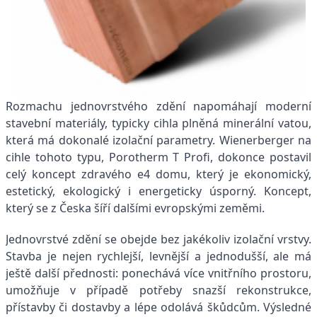
Rozmachu jednovrstvého zdění napomáhají moderní
stavební materiály, typicky cihla plněná minerální vatou,
která má dokonalé izolační parametry. Wienerberger na
cihle tohoto typu, Porotherm T Profi, dokonce postavil
celý koncept zdravého e4 domu, který je ekonomický,
estetický, ekologický i energeticky úsporný. Koncept,
který se z Česka šíří dalšími evropskými zeměmi.
Jednovrstvé zdění se obejde bez jakékoliv izolační vrstvy.
Stavba je nejen rychlejší, levnější a jednodušší, ale má
ještě další přednosti: ponechává více vnitřního prostoru,
umožňuje v případě potřeby snazší rekonstrukce,
přístavby či dostavby a lépe odolává škůdcům. Výsledné