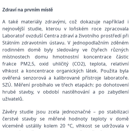
Zdraví na prvním místě
A také materiály zdravými, což dokazuje například i
nejnovější studie, kterou v loňském roce zpracovala
Laboratoř ovzduší Centra zdraví a životního prostředí při
Státním zdravotním ústavu. V jednopodlažním zděném
rodinném domě byly sledovány ve čtyřech různých
místnostech domu hmotnostní koncentrace částic
frakce PM2,5, oxid uhličitý (CO2), teplota, relativní
vlhkost a koncentrace organických látek. Použita byla
ověřená senzorová a kalibrované přístroje laboratoře.
SZÚ. Měření probíhalo ve třech etapách: po dohotovení
hrubé stavby, v období nastěhování a po zabydlení
uživatelů.
Závěry studie jsou zcela jednoznačné – po stabilizaci
čerstvé stavby se měřené hodnoty teploty v domě
víceméně ustálily kolem 20 °C, vlhkost se udržovala v