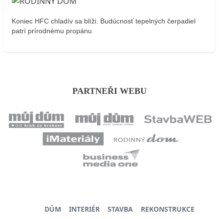
Koniec HFC chladív sa blíži. Budúcnosť tepelných čerpadiel
patrí prírodnému propánu
PARTNEŘI WEBU
DŮM
INTERIÉR
STAVBA
REKONSTRUKCE