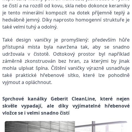
se čistí a na rozdíl od kovu, skla nebo dokonce keramiky
je tento minerální kompozit na dotek příjemně teplý a
hedvábně jemný. Díky naprosto homogenní struktuře je
také velmi tuhý a odolný.
Také design vaničky je promyšlený: především hůře
přístupná místa byla navržena tak, aby se snadno
udržovala v čistotě. Odtokový prostor byl například
záměrně zkonstruován bez hran, za kterými by jinak
mohla ulpívat špína. Čištění vaničky výrazně usnadňuje
také praktické hřebenové sítko, které lze pohodlně
vyjmout a opláchnout.
Sprchové kanálky Geberit CleanLine, které nejen
skvěle vypadají, ale díky vyjímatelné hřebenové
vložce se i velmi snadno čistí