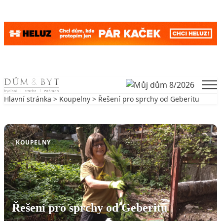
Skip to content
Men
Hlavní stránka
>
Koupelny
> Řešení pro sprchy od Geberitu
Zpět na Koupelny
KOUPELNY
Řešení pro sprchy od Geberitu