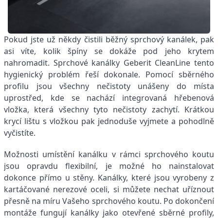
Pokud jste už někdy čistili běžný sprchový kanálek, pak
asi víte, kolik špíny se dokáže pod jeho krytem
nahromadit. Sprchové kanálky Geberit CleanLine tento
hygienický problém řeší dokonale. Pomocí sběrného
profilu jsou všechny nečistoty unášeny do místa
uprostřed, kde se nachází integrovaná hřebenová
vložka, která všechny tyto nečistoty zachytí. Krátkou
krycí lištu s vložkou pak jednoduše vyjmete a pohodlně
vyčistíte.
Možnosti umístění kanálku v rámci sprchového koutu
jsou opravdu flexibilní, je možné ho nainstalovat
dokonce přímo u stěny. Kanálky, které jsou vyrobeny z
kartáčované nerezové oceli, si můžete nechat uříznout
přesně na míru Vašeho sprchového koutu. Po dokončení
montáže fungují kanálky jako otevřené sběrné profily,