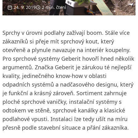
24. 9. 2019
2 min. čtení
Sprchy v úrovni podlahy zažívají boom. Stále více
zákazníků si přeje mít sprchový kout, který
otevřeně a plynule navazuje na interiér koupelny.
Pro sprchové systémy Geberit hovoří hned několik
argumentů. Značka Geberit je zárukou té nejlepší
kvality, jedinečného know-how v oblasti
odpadních systémů a nadčasového designu, který
je funkční a krásný zároveň. Sortiment zahrnuje
ploché sprchové vaničky, instalační systémy s
odtokem ve stěně, sprchové kanálky a klasické
podlahové vpusti. Instalaci lze tedy ušít na míru
přesně podle stavební situace a přání zákazníka.