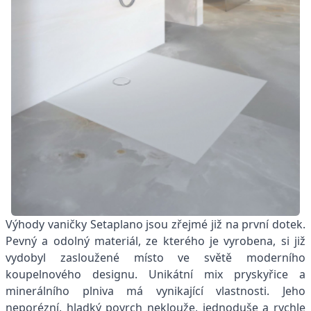
Výhody vaničky Setaplano jsou zřejmé již na první dotek.
Pevný a odolný materiál, ze kterého je vyrobena, si již
vydobyl zasloužené místo ve světě moderního
koupelnového designu. Unikátní mix pryskyřice a
minerálního plniva má vynikající vlastnosti. Jeho
neporézní, hladký povrch neklouže, jednoduše a rychle