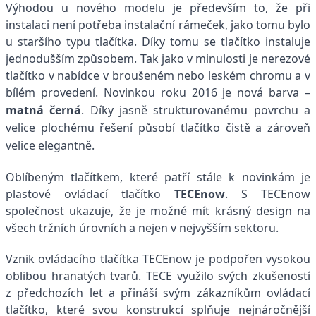
Výhodou u nového modelu je především to, že při
instalaci není potřeba instalační rámeček, jako tomu bylo
u staršího typu tlačítka. Díky tomu se tlačítko instaluje
jednodušším způsobem. Tak jako v minulosti je nerezové
tlačítko v nabídce v broušeném nebo leském chromu a v
bílém provedení.
Novinkou roku 2016 je nová barva –
matná černá
. Díky jasně strukturovanému povrchu a
velice plochému řešení působí tlačítko čistě a zároveň
velice elegantně.
Oblíbeným tlačítkem, které patří stále k novinkám je
plastové ovládací tlačítko
TECEnow
. S TECEnow
společnost ukazuje, že je možné mít krásný design na
všech tržních úrovních a nejen v nejvyšším sektoru.
Vznik ovládacího tlačítka TECEnow je podpořen vysokou
oblibou hranatých tvarů. TECE využilo svých zkušeností
z předchozích let a přináší svým zákazníkům ovládací
tlačítko, které svou konstrukcí splňuje nejnáročnější