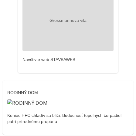
Navštivte web STAVBAWEB
RODINNÝ DOM
Koniec HFC chladív sa blíži. Budúcnosť tepelných čerpadiel
patrí prírodnému propánu