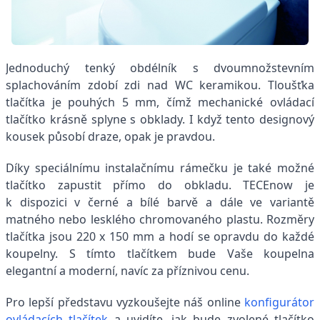
Jednoduchý tenký obdélník s dvoumnožstevním
splachováním zdobí zdi nad WC keramikou. Tloušťka
tlačítka je pouhých 5 mm, čímž mechanické ovládací
tlačítko krásně splyne s obklady. I když tento designový
kousek působí draze, opak je pravdou.
Díky speciálnímu instalačnímu rámečku je také možné
tlačítko zapustit přímo do obkladu. TECEnow je
k dispozici v černé a bílé barvě a dále ve variantě
matného nebo lesklého chromovaného plastu. Rozměry
tlačítka jsou 220 x 150 mm a hodí se opravdu do každé
koupelny. S tímto tlačítkem bude Vaše koupelna
elegantní a moderní, navíc za příznivou cenu.
Pro lepší představu vyzkoušejte náš online
konfigurátor
ovládacích tlačítek
a uvidíte, jak bude zvolené tlačítko