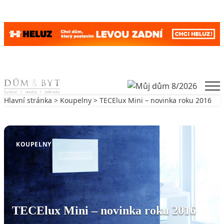
Skip to content
Men
Hlavní stránka
>
Koupelny
> TECElux Mini – novinka roku 2016
Zpět na Koupelny
KOUPELNY
TECElux Mini – novinka roku 2016