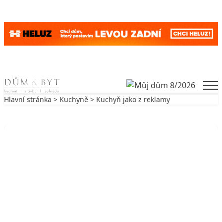
Skip to content
Men
Hlavní stránka
>
Kuchyně
> Kuchyň jako z reklamy
Zpět na Kuchyně
KUCHYNĚ
Kuchyň jako z reklamy
9. 8. 2017
2 min. čtení