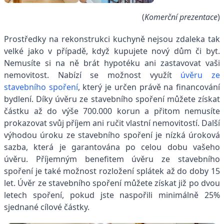
(
Komerční prezentace
)
Prostředky na rekonstrukci kuchyně nejsou zdaleka tak
velké jako v případě, když kupujete nový dům či byt.
Nemusíte si na ně brát hypotéku ani zastavovat vaši
nemovitost. Nabízí se možnost využít
úvěru ze
stavebního spoření
, který je určen právě na financování
bydlení. Díky úvěru ze stavebního spoření můžete získat
částku až do výše 700.000 korun a přitom nemusíte
prokazovat svůj příjem ani ručit vlastní nemovitostí. Další
výhodou úroku ze stavebního spoření je nízká úroková
sazba, která je garantována po celou dobu vašeho
úvěru. Příjemným benefitem úvěru ze stavebního
spoření je také možnost rozložení splátek až do doby 15
let. Úvěr ze stavebního spoření můžete získat již po dvou
letech spoření, pokud jste naspořili minimálně 25%
sjednané cílové částky.