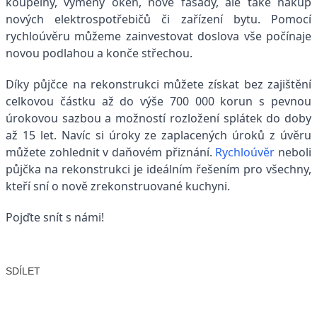
koupelny, výměny oken, nové fasády, ale také nákup
nových elektrospotřebičů či zařízení bytu. Pomocí
rychloúvěru můžeme zainvestovat doslova vše počínaje
novou podlahou a konče střechou.
Díky půjčce na rekonstrukci můžete získat bez zajištění
celkovou částku až do výše 700 000 korun s pevnou
úrokovou sazbou a možností rozložení splátek do doby
až 15 let. Navíc si úroky ze zaplacených úroků z úvěru
můžete zohlednit v daňovém přiznání.
Rychloúvěr
neboli
půjčka na rekonstrukci je ideálním řešením pro všechny,
kteří sní o nově zrekonstruované kuchyni.
Pojďte snít s námi!
SDÍLET
Facebook
X
LinkedIn
Email