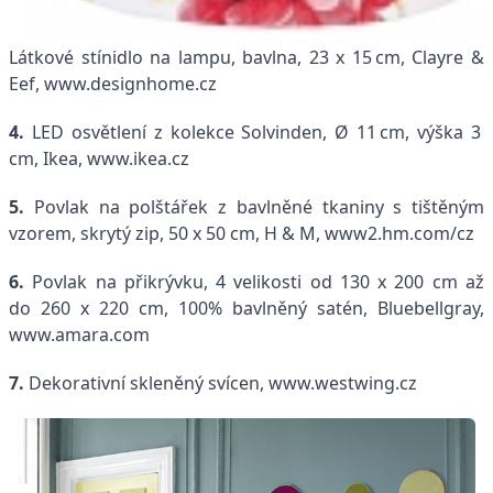
Látkové stínidlo na lampu, bavlna, 23 x 15 cm, Clayre &
Eef, www.designhome.cz
4.
LED osvětlení z kolekce Solvinden, Ø 11 cm, výška 3
cm, Ikea, www.ikea.cz
5.
Povlak na polštářek z bavlněné tkaniny s tištěným
vzorem, skrytý zip, 50 x 50 cm, H & M, www2.hm.com/cz
6.
Povlak na přikrývku, 4 velikosti od 130 x 200 cm až
do 260 x 220 cm, 100% bavlněný satén, Bluebellgray,
www.amara.com
7.
Dekorativní skleněný svícen, www.westwing.cz