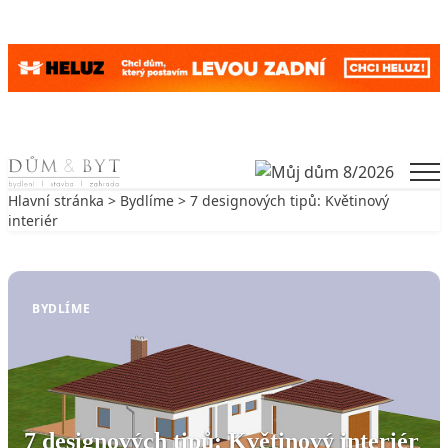
Skip to content
Men
Hlavní stránka
>
Bydlíme
> 7 designových tipů: Květinový
interiér
Zpět na Bydlíme
BYDLÍME
7 designových tipů: Květinový interiér